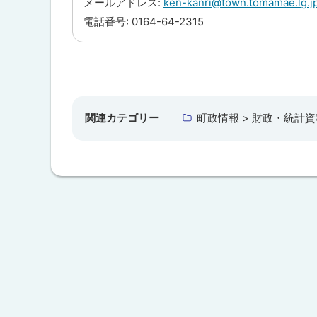
メールアドレス:
ken-kanri@town.tomamae.lg.j
る
電話番号: 0164-64-2315
ト
ッ
プ
関連カテゴリー
町政情報 > 財政・統計資
に
戻
る