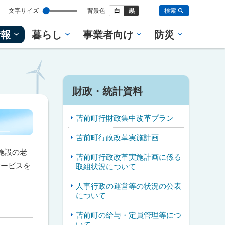
設
文字サイズ
背景色
白
黒
検索
定
情報
暮らし
事業者向け
防災
財政・統計資料
苫前町行財政集中改革プラン
苫前町行政改革実施計画
施設の老
苫前町行政改革実施計画に係る
サービスを
取組状況について
人事行政の運営等の状況の公表
について
苫前町の給与・定員管理等につ
いて