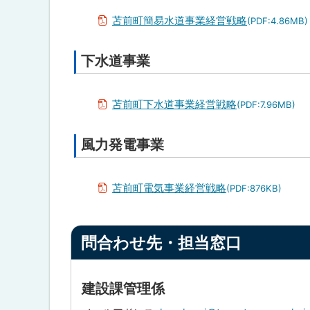
問
ト
合
プ
苫前町簡易水道事業経営戦略
(PDF:4.86MB)
わ
ッ
に
せ
プ
先
戻
下水道事業
ト
・
へ
る
担
ッ
戻
当
プ
窓
苫前町下水道事業経営戦略
る
(PDF:7.96MB)
口
に
戻
風力発電事業
ト
る
ッ
プ
苫前町電気事業経営戦略
(PDF:876KB)
に
戻
ト
る
問合わせ先・担当窓口
ッ
プ
に
建設課管理係
戻