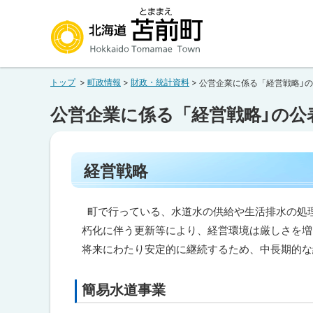
本
本
文
文
へ
へ
北海道苫前町
メ
戻
トップ
町政情報
財政・統計資料
公営企業に係る「経営戦略」
ニ
る
Hokkaido Tomamae Town
ュ
メ
公営企業に係る「経営戦略」の公
ー
ニ
へ
ュ
ペ
ー
経営戦略
ー
へ
ジ
内
戻
目
町で行っている、水道水の供給や生活排水の処
る
次
朽化に伴う更新等により、経営環境は厳しさを増
ペ
経
将来にわたり安定的に継続するため、中長期的な
営
ー
戦
略
ジ
簡易水道事業
ト
の
ッ