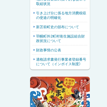
取組状況
引き上げ分に係る地方消費税収
の使途の明確化
新苫前町史の頒布について
羽幌町外2町村衛生施設組合財
政状況について
財政事情の公表
適格請求書発行事業者登録番号
について（インボイス制度）
ピ
サ
ッ
イ
ク
ド
ア
・