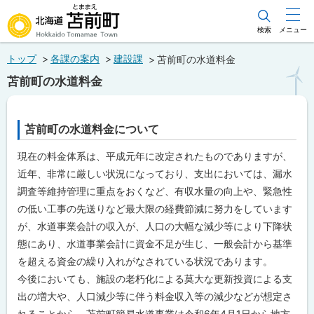
本
文
検索
メニュー
北海道苫前町
へ
トップ
各課の案内
建設課
苫前町の水道料金
メ
Hokkaido Tomamae Town
苫前町の水道料金
ニ
ュ
ー
苫前町の水道料金について
へ
現在の料金体系は、平成元年に改定されたものでありますが、
近年、非常に厳しい状況になっており、支出においては、漏水
調査等維持管理に重点をおくなど、有収水量の向上や、緊急性
の低い工事の先送りなど最大限の経費節減に努力をしています
が、水道事業会計の収入が、人口の大幅な減少等により下降状
態にあり、水道事業会計に資金不足が生じ、一般会計から基準
を超える資金の繰り入れがなされている状況であります。
今後においても、施設の老朽化による莫大な更新投資による支
出の増大や、人口減少等に伴う料金収入等の減少などが想定さ
れることから、苫前町簡易水道事業は令和6年4月1日から地方