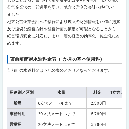
公営企業法の一部適用を受け、地方公営企業会計へ移行いたし
ました。
地方公営企業会計への移行により現状の財務情報を正確に把握
及び適切な経営方針や経営計画の策定が可能となることから、
経営環境変化に対応し、より一層の経営の効率化・健全化に努
めます。
苫前町簡易水道料金表（1か月の基本使用料）
ト
ッ
苫前町の水道料金は下記の表のとおりとなっております。
プ
に
戻
用途別／区別
水量
料金
1立方メ
る
一般用
8立法メートルまで
2,300円
事務所用
20立法メートルまで
5,760円
営業用
20立法メートルまで
5,760円