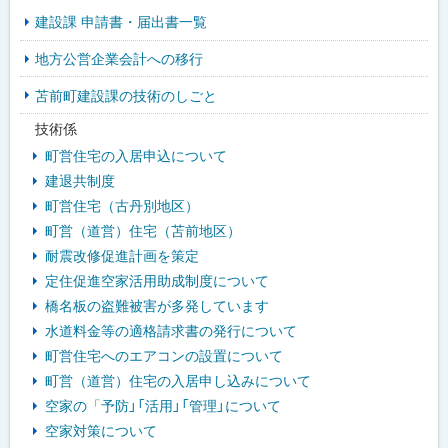
建設課 申請書・届出書一覧
ド
地方公営企業会計への移行
・
苫前町建設課の技術のしごと
メ
技術係
ニ
町営住宅の入居申込について
ュ
建退共制度
町営住宅（古丹別地区）
ー
町営（道営）住宅（苫前地区）
耐震改修促進計画を策定
定住促進空家活用助成制度について
橋名板の盗難被害が多発しています
水道料金等の適格請求書の発行について
町営住宅へのエアコンの設置について
町営（道営）住宅の入居申し込みについて
空家の「予防」「活用」「管理」について
空家対策について