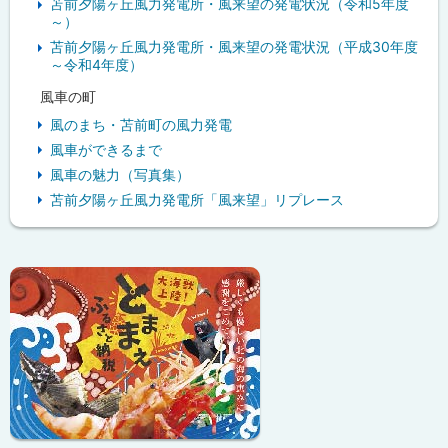
苫前夕陽ヶ丘風力発電所・風来望の発電状況（令和5年度
～）
苫前夕陽ヶ丘風力発電所・風来望の発電状況（平成30年度
～令和4年度）
風車の町
風のまち・苫前町の風力発電
風車ができるまで
風車の魅力（写真集）
苫前夕陽ヶ丘風力発電所「風来望」リプレース
ピ
ッ
ク
ア
ッ
プ