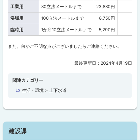
工業用
80立法メートルまで
23,880円
浴場用
100立法メートルまで
8,750円
臨時用
1か所10立法メートルまで
5,290円
また、何かご不明な点がございましたらご連絡ください。
最終更新日：
2024年4月19日
ト
ッ
プ
関連カテゴリー
に
生活・環境 > 上下水道
戻
る
サ
建設課
イ