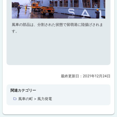
風車の部品は、分割された状態で留萌港に陸揚げされま
す。
最終更新日：
2021年12月24日
ト
ッ
プ
関連カテゴリー
に
風車の町 > 風力発電
戻
る