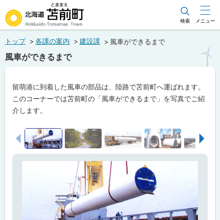
本
文
検索
メニュー
北海道苫前町
へ
トップ
各課の案内
建設課
風車ができるまで
メ
Hokkaido Tomamae Town
風車ができるまで
ニ
ュ
留萌港に到着した風車の部品は、陸路で苫前町へ運ばれます。
ー
このコーナーでは苫前町の「風車ができるまで」を写真でご紹
へ
介します。
画
前へ
次へ
像
ス
ラ
イ
ド
集