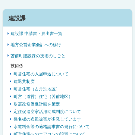
サ
建設課
イ
建設課 申請書・届出書一覧
ド
地方公営企業会計への移行
・
苫前町建設課の技術のしごと
メ
技術係
ニ
町営住宅の入居申込について
ュ
建退共制度
町営住宅（古丹別地区）
ー
町営（道営）住宅（苫前地区）
耐震改修促進計画を策定
定住促進空家活用助成制度について
橋名板の盗難被害が多発しています
水道料金等の適格請求書の発行について
町営住宅へのエアコンの設置について