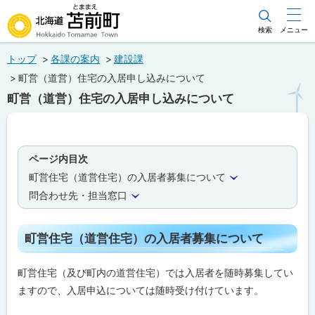
本
文
検索
メニュー
北海道苫前町
へ
トップ
各課の案内
建設課
メ
Hokkaido Tomamae Town
町営（道営）住宅の入居申し込みについて
ニ
町営（道営）住宅の入居申し込みについて
ュ
ー
へ
ページ内目次
町営住宅（道営住宅）の入居者募集について
問合わせ先・担当窓口
町営住宅（道営住宅）の入居者募集について
町営住宅（及び町内の道営住宅）では入居者を随時募集してい
ますので、入居申込については随時受け付けています。