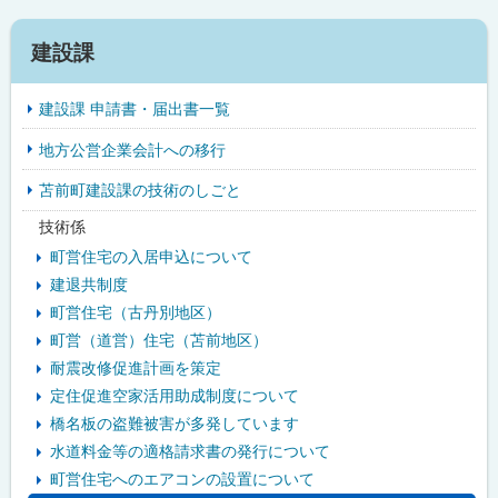
サ
建設課
イ
建設課 申請書・届出書一覧
ド
地方公営企業会計への移行
・
苫前町建設課の技術のしごと
メ
技術係
ニ
町営住宅の入居申込について
ュ
建退共制度
町営住宅（古丹別地区）
ー
町営（道営）住宅（苫前地区）
耐震改修促進計画を策定
定住促進空家活用助成制度について
橋名板の盗難被害が多発しています
水道料金等の適格請求書の発行について
町営住宅へのエアコンの設置について