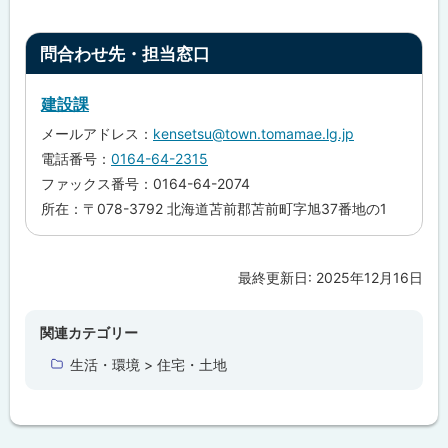
ト
問合わせ先・担当窓口
ッ
プ
建設課
に
メールアドレス：
kensetsu@town.tomamae.lg.jp
戻
電話番号：
0164-64-2315
る
ファックス番号：0164-64-2074
所在：〒078-3792 北海道苫前郡苫前町字旭37番地の1
最終更新日:
2025年12月16日
ト
ッ
プ
関連カテゴリー
に
生活・環境 > 住宅・土地
戻
る