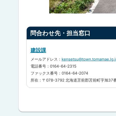
ト
問合わせ先・担当窓口
ッ
プ
に
建設課
戻
メールアドレス：
kensetsu@town.tomamae.lg.j
る
電話番号：0164-64-2315
ファックス番号：0164-64-2074
所在：〒078-3792 北海道苫前郡苫前町字旭37
ト
ッ
プ