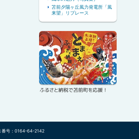
苫前夕陽ヶ丘風力発電所「風
来望」リプレース
ピ
ッ
ク
ア
ッ
プ
ふるさと納税で苫前町を応援！
号：0164-64-2142