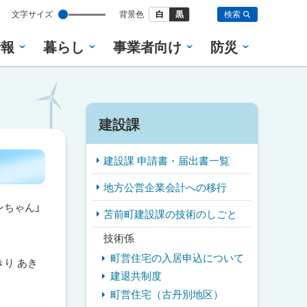
設
文字サイズ
背景色
白
黒
検索
定
情報
暮らし
事業者向け
防災
サ
建設課
イ
建設課 申請書・届出書一覧
ド
地方公営企業会計への移行
・
ンちゃん」
苫前町建設課の技術のしごと
メ
技術係
ニ
町営住宅の入居申込について
り あき
ュ
建退共制度
町営住宅（古丹別地区）
ー