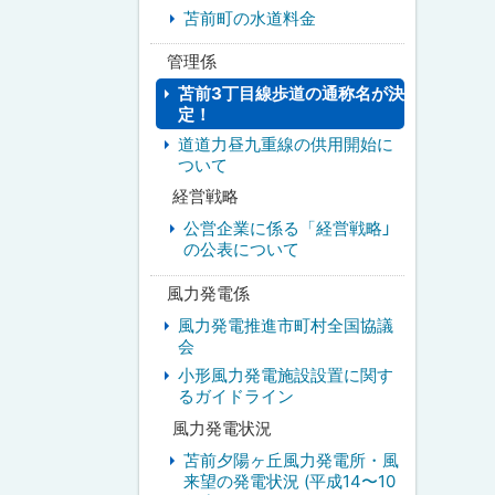
苫前町の水道料金
管理係
苫前3丁目線歩道の通称名が決
定！
道道力昼九重線の供用開始に
ついて
経営戦略
公営企業に係る「経営戦略」
の公表について
風力発電係
風力発電推進市町村全国協議
会
小形風力発電施設設置に関す
るガイドライン
風力発電状況
苫前夕陽ヶ丘風力発電所・風
来望の発電状況 (平成14〜10