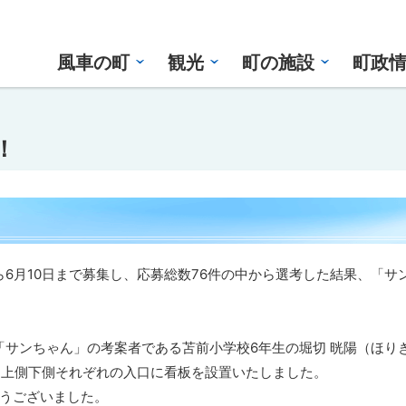
風車の町
観光
町の施設
町政
！
ら6月10日まで募集し、応募総数76件の中から選考した結果、「サ
「サンちゃん」の考案者である苫前小学校6年生の堀切 晄陽（ほりき
道上側下側それぞれの入口に看板を設置いたしました。
うございました。