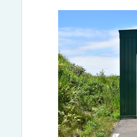
ン
ト
ち
ッ
ゃ
ん
プ
」
へ
戻
問
合
る
わ
せ
先
・
担
当
窓
口