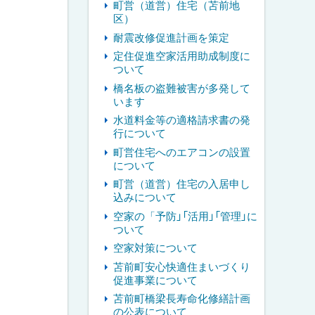
町営（道営）住宅（苫前地
区）
耐震改修促進計画を策定
定住促進空家活用助成制度に
ついて
橋名板の盗難被害が多発して
います
水道料金等の適格請求書の発
行について
町営住宅へのエアコンの設置
について
町営（道営）住宅の入居申し
込みについて
空家の「予防」「活用」「管理」に
ついて
空家対策について
苫前町安心快適住まいづくり
促進事業について
苫前町橋梁長寿命化修繕計画
の公表について