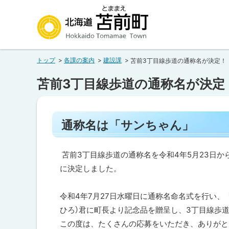
本
本
文
文
へ
へ
北海道苫前町
メ
戻
トップ
各課の案内
建設課
苫前3丁目線歩道の通称名が決定！
ニ
る
Hokkaido Tomamae Town
ュ
メ
苫前3丁目線歩道の通称名が決定
ー
ニ
へ
ュ
ペ
ー
通称名は「サンちゃん」
ー
へ
ジ
内
戻
目
苫前3丁目線歩道の通称名を令和4年5月23日か
る
次
に決定しました。
ペ
通
称
ー
令和4年7月27日水曜日に通称名命名式を行い、
名
は
ジ
ひろ）君に町長より記念品を贈呈し、3丁目線歩
「
の
この度は、たくさんの応募をいただき、ありがと
サ