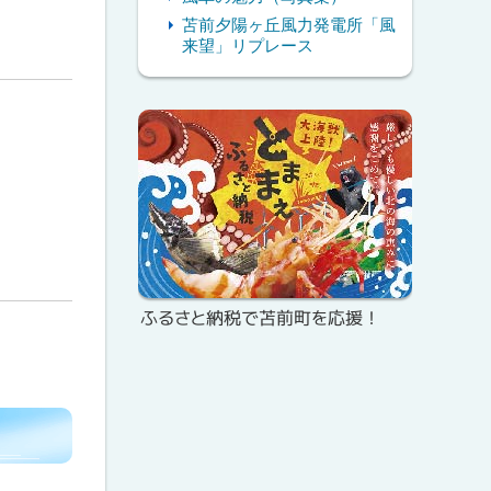
苫前夕陽ヶ丘風力発電所「風
来望」リプレース
ピ
ッ
ク
ア
ッ
プ
ふるさと納税で苫前町を応援！