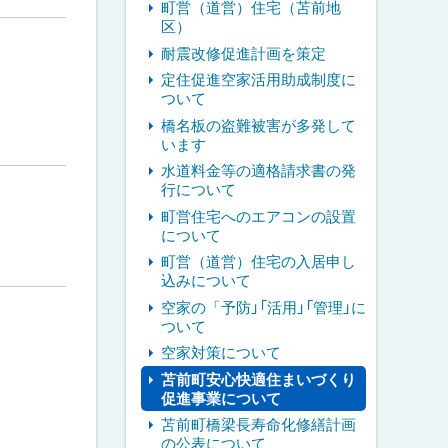
町営（道営）住宅（苫前地
区）
耐震改修促進計画を策定
定住促進空家活用助成制度に
ついて
橋名板の盗難被害が多発して
います
水道料金等の適格請求書の発
行について
町営住宅へのエアコンの設置
について
町営（道営）住宅の入居申し
込みについて
空家の「予防」「活用」「管理」に
ついて
空家対策について
苫前町安心快適住まいづくり
促進事業について
苫前町橋梁長寿命化修繕計画
の公表について