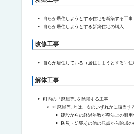
対
ト
ッ
象
ッ
工
プ
自らが居住しようとする住宅を新築する工事
事
プ
に
区
自らが居住しようとする新築住宅の購入
へ
分
戻
戻
る
助
改修工事
ト
る
成
ッ
回
数
プ
自らが居住している（居住しようとする）住
に
新
戻
築
解体工事
ト
工
る
ッ
事
に
プ
町内の「廃屋等」を除却する工事
つ
に
い
※「廃屋等」とは、次のいずれかに該当す
て
戻
建設からの経過年数が税法上の耐用
る
防災・防犯その他の観点から除却の
改
修