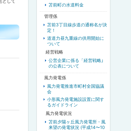
宅として
苫前町の水道料金
管理係
苫前3丁目線歩道の通称名が決
定！
道道力昼九重線の供用開始に
ついて
経営戦略
公営企業に係る「経営戦略」
の公表について
風力発電係
風力発電推進市町村全国協議
会
小形風力発電施設設置に関す
るガイドライン
風力発電状況
苫前夕陽ヶ丘風力発電所・風
来望の発電状況 (平成14〜10