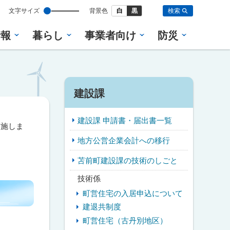
設
文字サイズ
背景色
白
黒
検索
定
情報
暮らし
事業者向け
防災
サ
建設課
イ
建設課 申請書・届出書一覧
ド
実施しま
地方公営企業会計への移行
・
苫前町建設課の技術のしごと
メ
技術係
ニ
町営住宅の入居申込について
ュ
建退共制度
町営住宅（古丹別地区）
ー