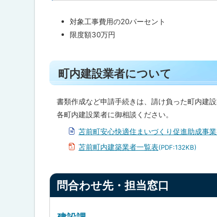
ッ
プ
対象工事費用の20パーセント
に
限度額30万円
戻
る
ト
町内建設業者について
ッ
プ
に
書類作成など申請手続きは、請け負った町内建設
戻
各町内建設業者に御相談ください。
る
苫前町安心快適住まいづくり促進助成事業
苫前町内建築業者一覧表
(PDF:132KB)
ト
問合わせ先・担当窓口
ッ
プ
に