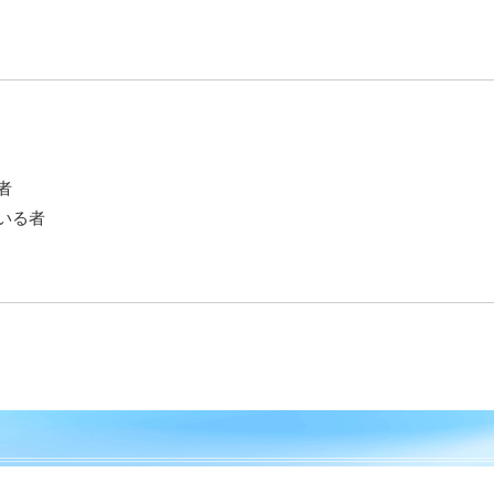
者
いる者