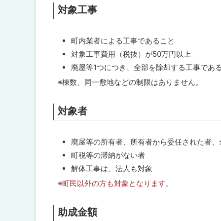
に
対象工事
ト
戻
ッ
る
プ
町内業者による工事であること
に
対象工事費用（税抜）が50万円以上
戻
廃屋等1つにつき、全部を除却する工事であ
る
※棟数、同一敷地などの制限はありません。
対象者
ト
ッ
プ
廃屋等の所有者、所有者から委任された者、
に
町税等の滞納がない者
戻
解体工事は、法人も対象
る
※町民以外の方も対象となります。
助成金額
ト