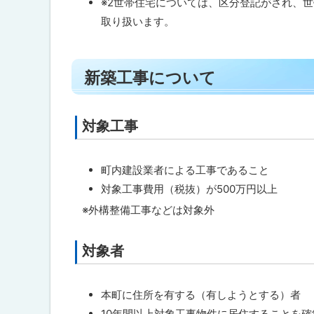
※2世帯住宅については、区分登記がされ、
い
る
て
取り扱います。
問
ト
合
新築工事について
わ
ッ
せ
プ
先
・
に
対象工事
ト
担
戻
当
ッ
窓
る
プ
口
町内建設業者による工事であること
に
対象工事費用（税抜）が500万円以上
戻
※外構整備工事などは対象外
る
対象者
ト
ッ
プ
本町に住所を有する（有しようとする）者
に
10年間以上対象工事物件に居住することを確