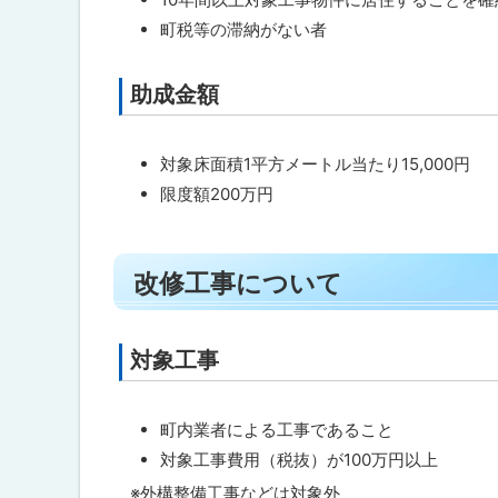
戻
町税等の滞納がない者
る
助成金額
ト
ッ
プ
対象床面積1平方メートル当たり15,000円
に
限度額200万円
戻
る
ト
改修工事について
ッ
プ
に
対象工事
ト
戻
ッ
る
プ
町内業者による工事であること
に
対象工事費用（税抜）が100万円以上
戻
※外構整備工事などは対象外