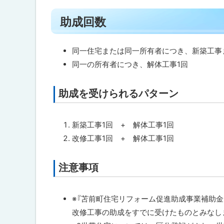
工
ト
事
助成回数
に
ッ
つ
プ
い
て
に
同一住宅または同一所有者につき、新築工事
戻
同一の所有者につき、解体工事1回
解
る
体
工
助成を受けられるパターン
ト
事
に
ッ
つ
プ
い
新築工事1回 + 解体工事1回
て
に
改修工事1回 + 解体工事1回
戻
町
る
内
注意事項
ト
建
ッ
設
業
プ
※『苫前町住宅リフォーム促進助成事業補助金
者
に
に
改修工事の助成をすでに受けたものとみなし
つ
戻