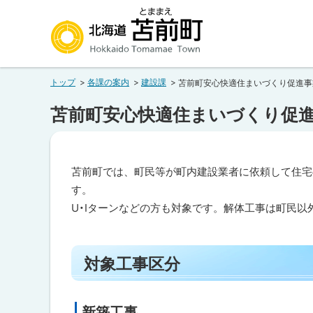
本
本
文
文
へ
へ
北海道苫前町
メ
戻
トップ
各課の案内
建設課
苫前町安心快適住まいづくり促進事
ニ
る
Hokkaido Tomamae Town
ュ
メ
苫前町安心快適住まいづくり促
ー
ニ
へ
ュ
ー
苫前町では、町民等が町内建設業者に依頼して住宅
へ
す。
戻
U・Iターンなどの方も対象です。解体工事は町民以
る
ペ
ペ
ー
対象工事区分
ジ
ー
内
ジ
目
次
の
新築工事
ト