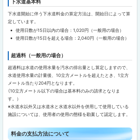
下水道基本料
ト
に
ッ
戻
下
下水道開始に伴う下水道料金の算定方法は、開始日によって算
プ
水
る
定しています。
道
に
料
使用日数が15日以内の場合：1,020円（一般用の場合）
金
戻
の
使用日数が15日を超える場合：2,040円（一般用の場合）
る
算
定
に
超過料（一般用の場合）
ト
つ
い
ッ
て
超過料は水道の使用水量を汚水の排出量とし算定しますので、
プ
水道使用水量の計量後、10立方メートルを超えたとき、1立方
に
料
メートル当たり204円となります。
金
戻
の
（10立方メートル以下の場合は基本料のみの請求となりま
る
支
す。）
払
方
※水道水以外又は水道水と水道水以外を併用して使用している
法
施設については、使用者の使用の態様を勘案して認定します。
に
つ
い
て
ト
料金の支払方法について
ッ