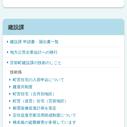
る
サ
建設課
イ
建設課 申請書・届出書一覧
ド
地方公営企業会計への移行
・
苫前町建設課の技術のしごと
メ
技術係
ニ
町営住宅の入居申込について
ュ
建退共制度
町営住宅（古丹別地区）
ー
町営（道営）住宅（苫前地区）
耐震改修促進計画を策定
定住促進空家活用助成制度について
橋名板の盗難被害が多発しています