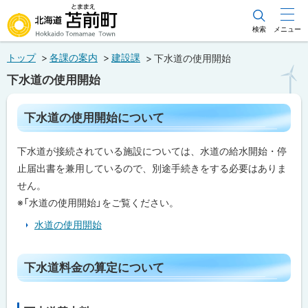
本
文
検索
メニュー
北海道苫前町
へ
トップ
各課の案内
建設課
下水道の使用開始
メ
Hokkaido Tomamae Town
下水道の使用開始
ニ
ュ
ペ
下水道の使用開始について
ー
ー
ジ
へ
内
下水道が接続されている施設については、水道の給水開始・停
目
次
止届出書を兼用しているので、別途手続きをする必要はありま
下
せん。
水
※「水道の使用開始」をご覧ください。
道
の
水道の使用開始
使
用
開
始
ト
下水道料金の算定について
に
ッ
つ
い
プ
て