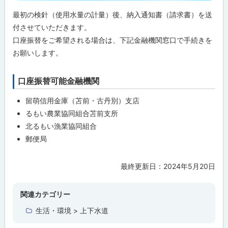
プ
最初の検針（使用水量の計量）後、納入通知書（請求書）を送
に
付させていただきます。
戻
口座振替をご希望される場合は、下記金融機関窓口で手続きを
る
お願いします。
口座振替可能金融機関
ト
ッ
留萌信用金庫（苫前・古丹別）支店
プ
るもい農業協同組合苫前支所
に
北るもい漁業協同組合
戻
郵便局
る
最終更新日：
2024年5月20日
ト
ッ
プ
関連カテゴリー
に
生活・環境 > 上下水道
戻