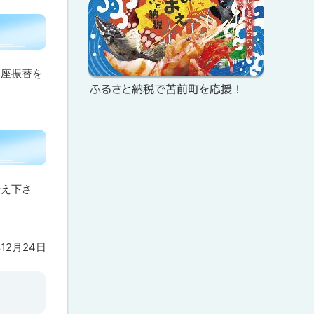
ク
ド
ア
・
ッ
メ
プ
口座振替を
ふるさと納税で苫前町を応援！
ニ
ュ
ー
伝え下さ
年12月24日