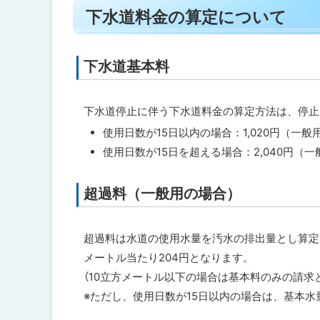
ト
停
ト
下水道料金の算定について
止
ッ
ッ
に
プ
つ
プ
い
に
下水道基本料
ト
へ
て
戻
ッ
戻
る
下
プ
る
下水道停止に伴う下水道料金の算定方法は、停止
水
に
道
使用日数が15日以内の場合：1,020円（一般
料
戻
使用日数が15日を超える場合：2,040円（
金
る
の
算
超過料（一般用の場合）
ト
定
に
ッ
つ
プ
い
超過料は水道の使用水量を汚水の排出量とし算定
て
に
メートル当たり204円となります。
戻
（10立方メートル以下の場合は基本料のみの請求
料
る
金
※ただし、使用日数が15日以内の場合は、基本水
の
支