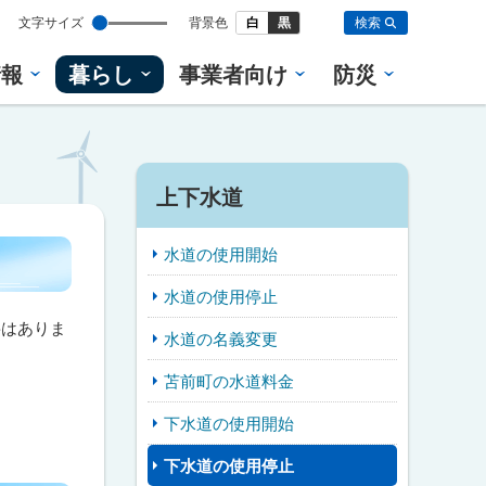
設
文字サイズ
背景色
白
黒
検索
定
情報
暮らし
事業者向け
防災
上下水道
水道の使用開始
水道の使用停止
要はありま
水道の名義変更
苫前町の水道料金
下水道の使用開始
下水道の使用停止