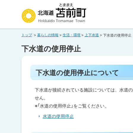
本
本
文
文
へ
へ
北海道苫前町
メ
戻
トップ
暮らしの情報
生活・環境
上下水道
下水道の使用停止
ニ
る
Hokkaido Tomamae Town
ュ
メ
下水道の使用停止
ー
ニ
へ
ュ
ペ
ー
下水道の使用停止について
ー
へ
ジ
内
戻
目
下水道が接続されている施設については、水道の
る
次
せん。
ペ
下
※「水道の使用停止」をご覧ください。
水
ー
道
水道の使用停止
の
ジ
使
の
用