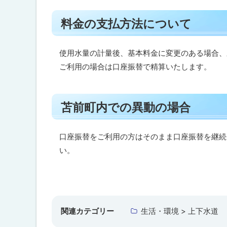
払
ト
方
料金の支払方法について
法
ッ
に
プ
つ
い
に
使用水量の計量後、基本料金に変更のある場合、
て
戻
ご利用の場合は口座振替で精算いたします。
る
苫
前
ト
町
苫前町内での異動の場合
ッ
内
で
プ
の
に
口座振替をご利用の方はそのまま口座振替を継続
異
動
戻
い。
の
る
場
合
ト
ッ
プ
関連カテゴリー
生活・環境 > 上下水道
に