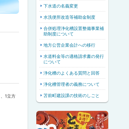
下水道の名義変更
水洗便所改造等補助金制度
合併処理浄化槽設置整備事業補
助制度について
地方公営企業会計への移行
水道料金等の適格請求書の発行
について
浄化槽のよくある質問と回答
浄化槽管理者の義務について
苫前町建設課の技術のしごと
、1立方
ピ
サ
ッ
イ