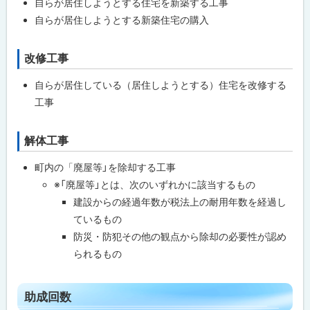
自らが居住しようとする住宅を新築する工事
象
プ
工
自らが居住しようとする新築住宅の購入
に
事
区
戻
分
改修工事
ト
る
ッ
助
自らが居住している（居住しようとする）住宅を改修する
成
プ
回
工事
に
数
戻
解体工事
ト
新
る
築
ッ
工
町内の「廃屋等」を除却する工事
プ
事
※「廃屋等」とは、次のいずれかに該当するもの
に
に
つ
建設からの経過年数が税法上の耐用年数を経過し
い
戻
て
ているもの
る
防災・防犯その他の観点から除却の必要性が認め
改
られるもの
修
工
事
ト
に
助成回数
つ
ッ