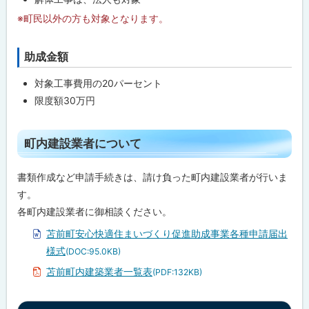
る
※町民以外の方も対象となります。
助成金額
ト
ッ
対象工事費用の20パーセント
プ
限度額30万円
に
戻
ト
る
町内建設業者について
ッ
プ
書類作成など申請手続きは、請け負った町内建設業者が行いま
に
す。
戻
各町内建設業者に御相談ください。
る
苫前町安心快適住まいづくり促進助成事業各種申請届出
様式
(DOC:95.0KB)
苫前町内建築業者一覧表
(PDF:132KB)