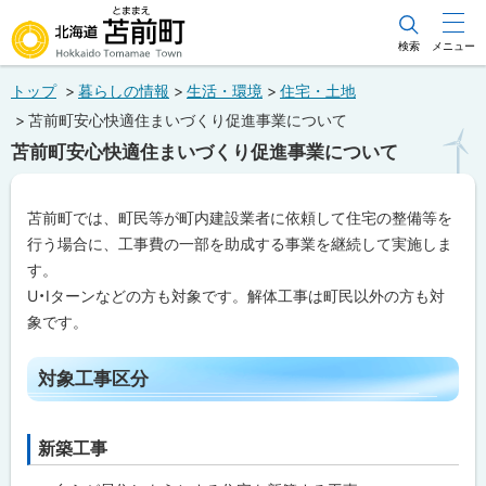
本
文
検索
メニュー
北海道苫前町
へ
トップ
暮らしの情報
生活・環境
住宅・土地
メ
Hokkaido Tomamae Town
苫前町安心快適住まいづくり促進事業について
ニ
苫前町安心快適住まいづくり促進事業について
ュ
ー
苫前町では、町民等が町内建設業者に依頼して住宅の整備等を
へ
行う場合に、工事費の一部を助成する事業を継続して実施しま
す。
U・Iターンなどの方も対象です。解体工事は町民以外の方も対
象です。
ペ
対象工事区分
ー
ジ
内
目
新築工事
ト
次
ッ
対