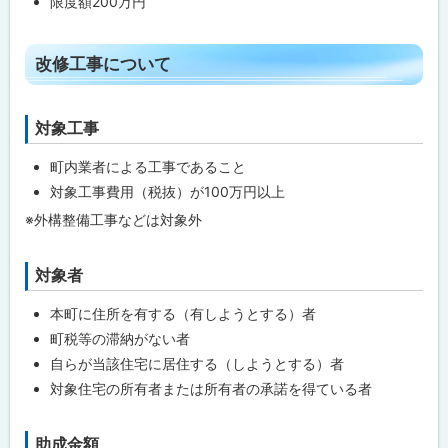
限度額200万円
に
戻
ト
る
改修工事について
ッ
プ
対象工事
ト
に
ッ
戻
町内業者による工事であること
プ
る
対象工事費用（税抜）が100万円以上
に
※外構整備工事などは対象外
戻
る
対象者
ト
ッ
本町に住所を有する（有しようとする）者
プ
町税等の滞納がない者
に
自らが当該住宅に居住する（しようとする）者
戻
対象住宅の所有者または所有者の承諾を得ている者
る
助成金額
ト