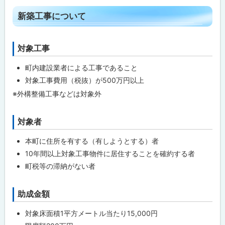
せ
先
ト
新築工事について
・
ッ
担
当
プ
窓
対象工事
ト
に
口
ッ
戻
町内建設業者による工事であること
プ
る
対象工事費用（税抜）が500万円以上
に
※外構整備工事などは対象外
戻
る
対象者
ト
ッ
本町に住所を有する（有しようとする）者
プ
10年間以上対象工事物件に居住することを確約する者
に
町税等の滞納がない者
戻
る
助成金額
ト
ッ
対象床面積1平方メートル当たり15,000円
プ