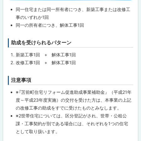
い
て
プ
同一住宅または同一所有者につき、新築工事または改修工
に
事のいずれか1回
解
戻
同一の所有者につき、解体工事1回
体
工
る
事
に
助成を受けられるパターン
ト
つ
ッ
い
新築工事1回 + 解体工事1回
て
プ
改修工事1回 + 解体工事1回
に
町
戻
内
建
注意事項
ト
る
設
ッ
業
※『苫前町住宅リフォーム促進助成事業補助金』（平成21年
者
プ
に
度～平成23年度実施）の交付を受けた方は、本事業の上記
に
つ
の改修工事の助成をすでに受けたものとみなします。
い
戻
て
※2世帯住宅については、区分登記がされ、世帯・公租公
る
課・工事契約が別である場合には、それぞれを1つの住宅
問
として取り扱います。
合
わ