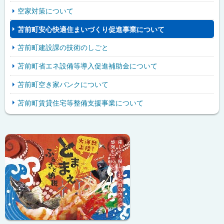
空家対策について
苫前町安心快適住まいづくり促進事業について
苫前町建設課の技術のしごと
苫前町省エネ設備等導入促進補助金について
苫前町空き家バンクについて
苫前町賃貸住宅等整備支援事業について
ピ
サ
ッ
イ
ク
ド
ア
・
ッ
メ
プ
ニ