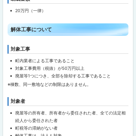
ッ
20万円（一律）
プ
に
ト
戻
解体工事について
ッ
る
プ
対象工事
ト
に
ッ
戻
町内業者による工事であること
プ
る
対象工事費用（税抜）が50万円以上
に
廃屋等1つにつき、全部を除却する工事であること
戻
※棟数、同一敷地などの制限はありません。
る
対象者
ト
ッ
廃屋等の所有者、所有者から委任された者、全ての法定相
プ
続人から委任された者
に
町税等の滞納がない者
戻
解体工事は、法人も対象