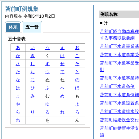
苫前町例規集
例規名称
内容現在 令和5年10月2日
■ け
体系
五十音
苫前町軽自動車税種
する事務取扱要綱
五十音表
苫前町下水道事業基
あ
い
う
え
お
苫前町下水道事業受
か
き
く
け
こ
苫前町下水道事業受
さ
し
す
せ
そ
則
た
ち
つ
て
と
苫前町下水道事業特
な
に
ぬ
ね
の
苫前町下水道条例
は
ひ
ふ
へ
ほ
苫前町下水道条例施
ま
み
む
め
も
苫前町下水道設置条
や
ゆ
よ
苫前町下水道排水設
ら
り
る
れ
ろ
苫前町結婚祝金交付
わ
を
ん
苫前町結婚新生活支
綱