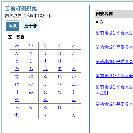
苫前町例規集
例規名称
内容現在 令和5年10月2日
■ る
体系
五十音
留萌地域公平委員会
五十音表
あ
い
う
え
お
留萌地域公平委員会
か
き
く
け
こ
さ
し
す
せ
そ
留萌地域公平委員会
た
ち
つ
て
と
留萌地域公平委員会
な
に
ぬ
ね
の
は
ひ
ふ
へ
ほ
留萌地域公平委員会
ま
み
む
め
も
る規則
や
ゆ
よ
留萌地域公平委員会
ら
り
る
れ
ろ
わ
を
ん