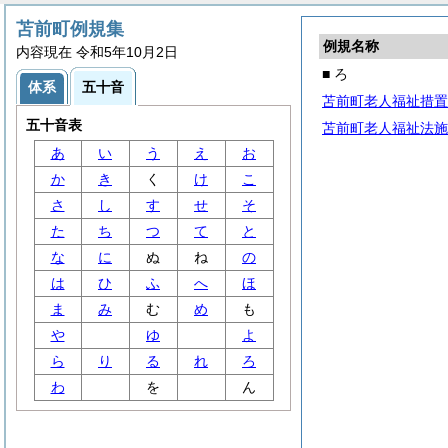
苫前町例規集
例規名称
内容現在 令和5年10月2日
■ ろ
体系
五十音
苫前町老人福祉措置
五十音表
苫前町老人福祉法施
あ
い
う
え
お
か
き
く
け
こ
さ
し
す
せ
そ
た
ち
つ
て
と
な
に
ぬ
ね
の
は
ひ
ふ
へ
ほ
ま
み
む
め
も
や
ゆ
よ
ら
り
る
れ
ろ
わ
を
ん