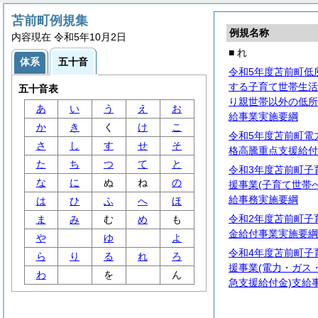
苫前町例規集
例規名称
内容現在 令和5年10月2日
■ れ
体系
五十音
令和5年度苫前町低
する子育て世帯生活
五十音表
り親世帯以外の低所
あ
い
う
え
お
給事業実施要綱
か
き
く
け
こ
令和5年度苫前町電
さ
し
す
せ
そ
格高騰重点支援給付
た
ち
つ
て
と
令和3年度苫前町子
な
に
ぬ
ね
の
援事業(子育て世帯
給事務実施要綱
は
ひ
ふ
へ
ほ
令和2年度苫前町子
ま
み
む
め
も
金給付事業実施要綱
や
ゆ
よ
令和4年度苫前町子
ら
り
る
れ
ろ
援事業(電力・ガス
わ
を
ん
急支援給付金)支給