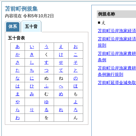
苫前町例規集
例規名称
内容現在 令和5年10月2日
■ え
体系
五十音
苫前町沿岸漁家経済
五十音表
苫前町沿岸漁家経済
規則
あ
い
う
え
お
苫前町沿岸漁家農耕
か
き
く
け
こ
条例
さ
し
す
せ
そ
苫前町沿岸漁家農耕
た
ち
つ
て
と
条例施行規則
な
に
ぬ
ね
の
苫前町延滞金減免取
は
ひ
ふ
へ
ほ
ま
み
む
め
も
や
ゆ
よ
ら
り
る
れ
ろ
わ
を
ん