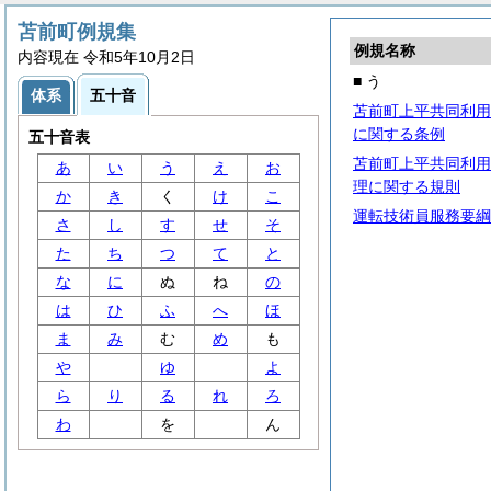
苫前町例規集
例規名称
内容現在 令和5年10月2日
■ う
体系
五十音
苫前町上平共同利用
に関する条例
五十音表
苫前町上平共同利用
あ
い
う
え
お
理に関する規則
か
き
く
け
こ
運転技術員服務要綱
さ
し
す
せ
そ
た
ち
つ
て
と
な
に
ぬ
ね
の
は
ひ
ふ
へ
ほ
ま
み
む
め
も
や
ゆ
よ
ら
り
る
れ
ろ
わ
を
ん