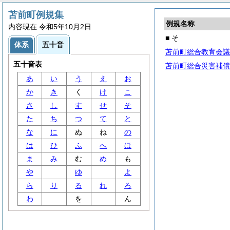
苫前町例規集
例規名称
内容現在 令和5年10月2日
■ そ
体系
五十音
苫前町総合教育会議
五十音表
苫前町総合災害補償
あ
い
う
え
お
か
き
く
け
こ
さ
し
す
せ
そ
た
ち
つ
て
と
な
に
ぬ
ね
の
は
ひ
ふ
へ
ほ
ま
み
む
め
も
や
ゆ
よ
ら
り
る
れ
ろ
わ
を
ん