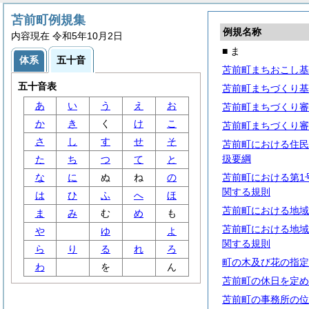
苫前町例規集
例規名称
内容現在 令和5年10月2日
■ ま
体系
五十音
苫前町まちおこし基
五十音表
苫前町まちづくり基
あ
い
う
え
お
苫前町まちづくり審
か
き
く
け
こ
苫前町まちづくり審
さ
し
す
せ
そ
苫前町における住民
扱要綱
た
ち
つ
て
と
な
に
ぬ
ね
の
苫前町における第1
関する規則
は
ひ
ふ
へ
ほ
苫前町における地域
ま
み
む
め
も
苫前町における地域
や
ゆ
よ
関する規則
ら
り
る
れ
ろ
町の木及び花の指定
わ
を
ん
苫前町の休日を定め
苫前町の事務所の位