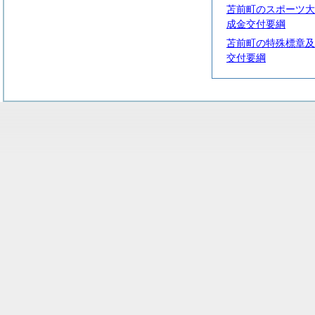
苫前町のスポーツ大
成金交付要綱
苫前町の特殊標章及
交付要綱