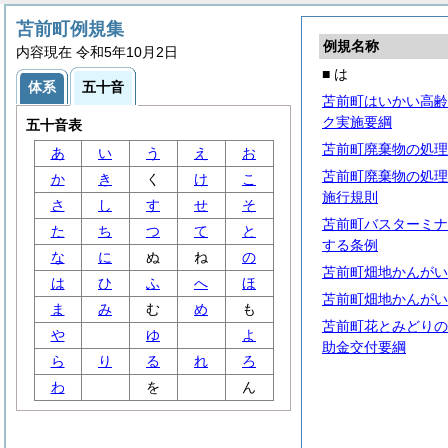
苫前町例規集
例規名称
内容現在 令和5年10月2日
■ は
体系
五十音
苫前町はいかい高齢
ク実施要綱
五十音表
苫前町廃棄物の処理
あ
い
う
え
お
苫前町廃棄物の処理
か
き
く
け
こ
施行規則
さ
し
す
せ
そ
苫前町バスターミナ
た
ち
つ
て
と
する条例
な
に
ぬ
ね
の
苫前町畑地かんがい
は
ひ
ふ
へ
ほ
苫前町畑地かんがい
ま
み
む
め
も
苫前町花とみどりの
や
ゆ
よ
助金交付要綱
ら
り
る
れ
ろ
わ
を
ん