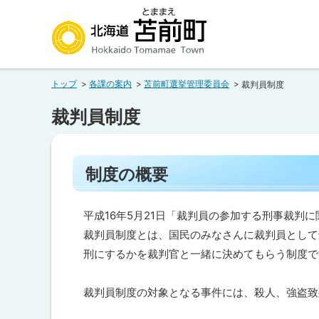
本
本
文
文
へ
へ
北海道苫前町
メ
戻
トップ
各課の案内
苫前町選挙管理委員会
裁判員制度
ニ
る
Hokkaido Tomamae Town
ュ
メ
裁判員制度
ー
ニ
へ
ュ
ペ
ー
制度の概要
ー
へ
ジ
内
戻
目
平成16年5月21日「裁判員の参加する刑事裁判
る
次
裁判員制度とは、国民のみなさんに裁判員として
ペ
制
刑にするかを裁判官と一緒に決めてもらう制度で
度
ー
の
概
ジ
裁判員制度の対象となる事件には、殺人、強盗致
要
の