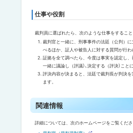
仕事や役割
ト
ッ
プ
裁判員に選ばれたら、次のような仕事をすること
に
裁判官と一緒に、刑事事件の法廷（公判）に
戻
べるほか、証人や被告人に対する質問が行わ
る
証拠を全て調べたら、今度は事実を認定し、
一緒に議論し（評議）、決定する（評決）こと
評決内容が決まると、法廷で裁判長が判決を
ます。
ト
関連情報
ッ
プ
に
詳細については、次のホームページをご覧くださ
戻