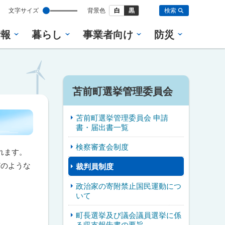
設
文字サイズ
背景色
白
黒
検索
定
情報
暮らし
事業者向け
防災
サ
苫前町選挙管理委員会
イ
苫前町選挙管理委員会 申請
ド
書・届出書一覧
・
検察審査会制度
れます。
メ
どのような
裁判員制度
ニ
政治家の寄附禁止国民運動につ
いて
ュ
町長選挙及び議会議員選挙に係
ー
る収支報告書の要旨