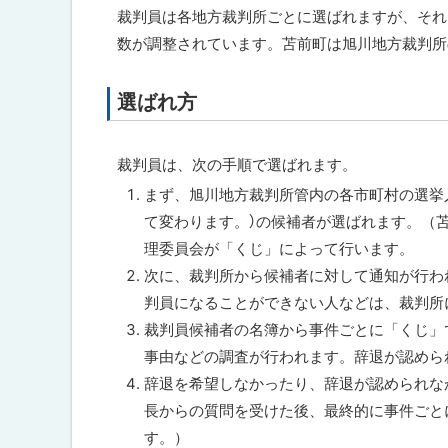
ト
裁判員は各地方裁判所ごとに選ばれますが、それ
関
連
ッ
数が調整されています。苫前町は旭川地方裁判所
情
プ
報
へ
選ばれ方
ト
問
戻
ッ
合
る
わ
プ
裁判員は、次の手順で選ばれます。
せ
に
先
まず、旭川地方裁判所管内の各市町村の選挙
・
戻
て変わります。）の候補者が選ばれます。（
担
る
当
理委員会が「くじ」によって行います。
窓
次に、裁判所から候補者に対して通知が行わ
口
判員になることができない人などは、裁判所
裁判員候補者の名簿から事件ごとに「くじ」
事由などの調査が行われます。辞退が認めら
辞退を希望しなかったり、辞退が認められな
長からの質問を受けた後、最終的に事件ごと
す。）