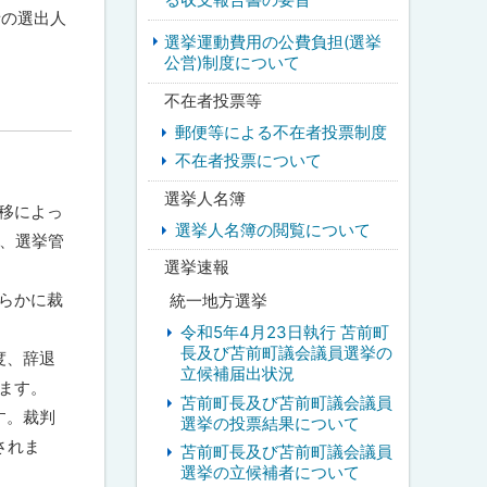
者の選出人
選挙運動費用の公費負担(選挙
公営)制度について
不在者投票等
郵便等による不在者投票制度
不在者投票について
選挙人名簿
移によっ
選挙人名簿の閲覧について
は、選挙管
選挙速報
らかに裁
統一地方選挙
令和5年4月23日執行 苫前町
長及び苫前町議会議員選挙の
度、辞退
立候補届出状況
ます。
苫前町長及び苫前町議会議員
す。裁判
選挙の投票結果について
されま
苫前町長及び苫前町議会議員
選挙の立候補者について