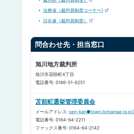
裁判所（裁判員制度）
外
る
部
法務省（裁判員制度コーナー）
サ
外
イ
部
日弁連（裁判員制度）
ト
サ
外
イ
部
ト
サ
ト
イ
ト
問合わせ先・担当窓口
ッ
プ
に
旭川地方裁判所
戻
旭川市花咲町4丁目
る
電話番号: 0166-51-6251
苫前町選挙管理委員会
メールアドレス:
sen-kan●town.tomama
電話番号: 0164-64-2211
ファックス番号: 0164-64-2142