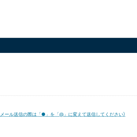
e.lg.jp（メール送信の際は「●」を「@」に変えて送信してください）