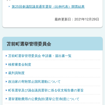
戻
第25回参議院議員通常選挙（比例代表）開票結果
る
最終更新日：
2021年12月29日
ト
ッ
プ
に
サ
戻
苫前町選挙管理委員会
イ
る
苫前町選挙管理委員会 申請書・届出書一覧
ド
検察審査会制度
・
裁判員制度
メ
政治家の寄附禁止国民運動について
ニ
町長選挙及び議会議員選挙に係る収支報告書の要旨
ュ
選挙運動費用の公費負担(選挙公営)制度について
ー