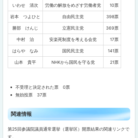
いわせ 清次
労働の解放をめざす労働者党
10票
岩本 つよひと
自由民主党
398票
勝部 けんじ
立憲民主党
369票
中村 治
安楽死制度を考える会党
17票
はらや なみ
国民民主党
141票
山本 貴平
NHKから国民を守る党
21票
不受理と決定された票 0票
無効投票 37票
ト
関連情報
ッ
プ
第25回参議院議員通常選挙（選挙区）開票結果の関連リンクで
に
す。