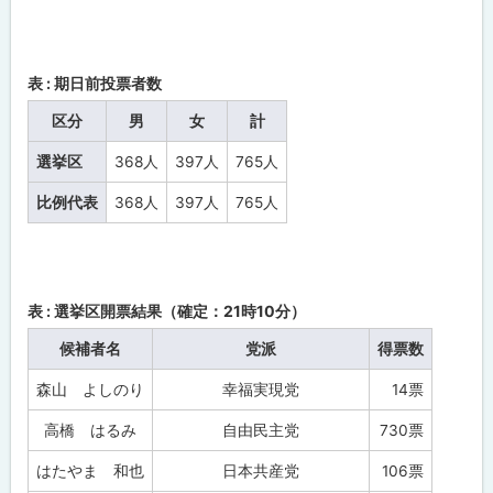
第
2
5
回
参
表 : 期日前投票者数
議
院
区分
男
女
計
議
員
選挙区
368人
397人
765人
通
常
選
比例代表
368人
397人
765人
挙
（
選
挙
区
）
表 : 選挙区開票結果（確定：21時10分）
開
票
候補者名
党派
得票数
結
果
森山 よしのり
幸福実現党
14票
関
高橋 はるみ
自由民主党
730票
連
情
はたやま 和也
日本共産党
106票
報