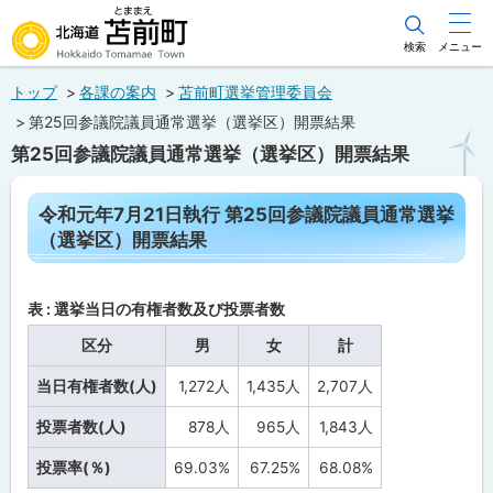
本
文
検索
メニュー
北海道苫前町
へ
トップ
各課の案内
苫前町選挙管理委員会
メ
Hokkaido Tomamae Town
第25回参議院議員通常選挙（選挙区）開票結果
ニ
第25回参議院議員通常選挙（選挙区）開票結果
ュ
ー
ペ
令和元年7月21日執行 第25回参議院議員通常選挙
ー
へ
（選挙区）開票結果
ジ
内
目
次
表 : 選挙当日の有権者数及び投票者数
令
和
区分
男
女
計
元
年
当日有権者数(人)
1,272人
1,435人
2,707人
7
月
21
投票者数(人)
878人
965人
1,843人
日
執
投票率(％)
69.03%
67.25%
68.08%
行