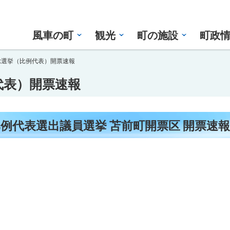
風車の町
観光
町の施設
町政
総選挙（比例代表）開票速報
代表）開票速報
比例代表選出議員選挙 苫前町開票区 開票速報