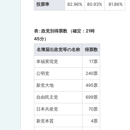
3
ト
投票率
82.96%
80.93%
81.86%
0
ッ
日
執
プ
行
へ
衆
表 : 政党別得票数 （確定：21時
議
戻
45分）
院
る
比
例
名簿届出政党等の名称
得票数
代
表
幸福実現党
17票
選
出
公明党
240票
議
員
新党大地
495票
選
挙
苫
自由民主党
699票
前
町
日本共産党
70票
開
票
新党本質
4票
区
開