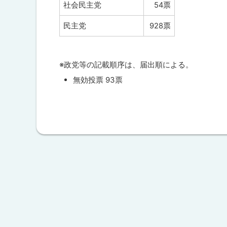
票
社会民主党
54票
速
報
民主党
928票
※政党等の記載順序は、届出順による。
無効投票 93票
ト
ッ
プ
に
戻
る