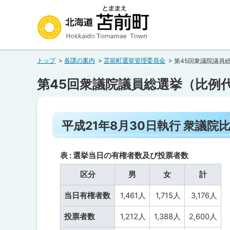
本
本
文
文
へ
へ
北海道苫前町
メ
戻
トップ
各課の案内
苫前町選挙管理委員会
第45回衆議院議員
ニ
る
Hokkaido Tomamae Town
ュ
メ
第45回衆議院議員総選挙（比例
ー
ニ
へ
ュ
ペ
ー
平成21年8月30日執行 衆議院
ー
へ
ジ
内
戻
目
表 : 選挙当日の有権者数及び投票者数
る
次
区分
男
女
計
ペ
平
成
ー
当日有権者数
1,461人
1,715人
3,176人
21
年
ジ
8
投票者数
1,212人
1,388人
2,600人
の
月