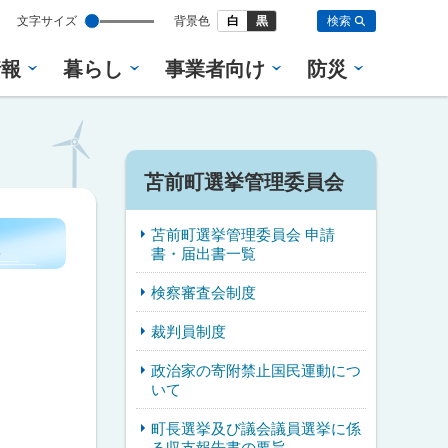
設
文字サイズ
背景色
白
黒
検索
定
情報
暮らし
事業者向け
防災
サ
苫前町選挙管理委員会
イ
苫前町選挙管理委員会 申請
ド
書・届出書一覧
・
検察審査会制度
メ
裁判員制度
ニ
政治家の寄附禁止国民運動につ
いて
ュ
町長選挙及び議会議員選挙に係
ー
る収支報告書の要旨