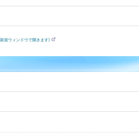
（新規ウィンドウで開きます）
外
部
サ
イ
ト