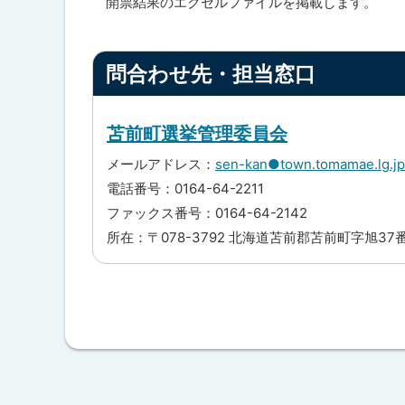
開票結果のエクセルファイルを掲載します。
ト
問合わせ先・担当窓口
ッ
プ
に
苫前町選挙管理委員会
戻
メールアドレス：
sen-kan●town.tomam
る
電話番号：0164-64-2211
ファックス番号：0164-64-2142
所在：〒078-3792 北海道苫前郡苫前町字旭37
ト
ッ
プ
に
戻