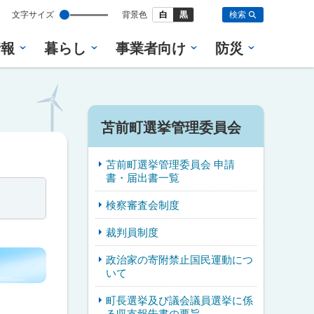
設
文字サイズ
背景色
白
黒
検索
定
情報
暮らし
事業者向け
防災
サ
苫前町選挙管理委員会
イ
苫前町選挙管理委員会 申請
ド
書・届出書一覧
・
検察審査会制度
メ
裁判員制度
ニ
政治家の寄附禁止国民運動につ
いて
ュ
町長選挙及び議会議員選挙に係
ー
る収支報告書の要旨