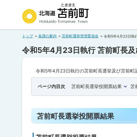
本
本
文
文
へ
へ
北海道苫前町
メ
戻
トップ
各課の案内
苫前町選挙管理委員会
令和5年4月23日
ニ
る
Hokkaido Tomamae Town
ュ
メ
令和5年4月23日執行 苫前町長
ー
ニ
へ
ュ
令和5年4月23日執行の苫前町長選挙及び苫前
ー
へ
ページ内目次
苫前町長選挙投開票結果
苫
戻
る
ペ
苫前町長選挙投開票結果
ー
ジ
の