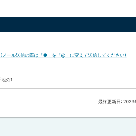
ae.lg.jp（メール送信の際は「●」を「@」に変えて送信してください）
番地の1
最終更新日:
202