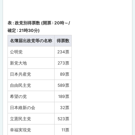
行
衆
議
院
比
表 : 政党別得票数 (開票 : 20時～/
例
代
確定 : 21時30分)
表
選
名簿届出政党等の名称
得票数
出
議
公明党
234票
員
選
新党大地
273票
挙
開
票
日本共産党
89票
結
果
自由民主党
589票
希望の党
189票
日本維新の会
32票
立憲民主党
523票
幸福実現党
11票