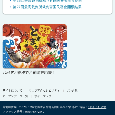
第26回最高裁判所裁判官国民審査開票結果
第27回最高裁判所裁判官国民審査開票結果
ピ
ッ
ク
ア
ッ
プ
ふるさと納税で苫前町を応援！
サイトについて
ウェブアクセシビリティ
リンク集
オープンデータ一覧
サイトマップ
苫前町役場
〒078-3792
北海道苫前郡苫前町字旭37番地の1
電話：
0164-64-2211
ファックス番号：0164-64-2142