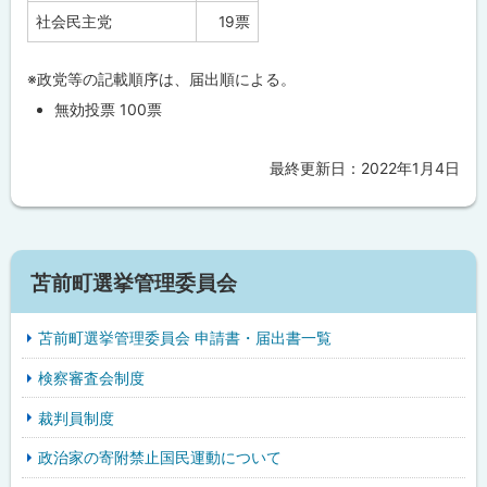
社会民主党
19票
※政党等の記載順序は、届出順による。
無効投票 100票
最終更新日：
2022年1月4日
ト
ッ
プ
に
サ
戻
苫前町選挙管理委員会
イ
る
苫前町選挙管理委員会 申請書・届出書一覧
ド
検察審査会制度
・
裁判員制度
メ
政治家の寄附禁止国民運動について
ニ