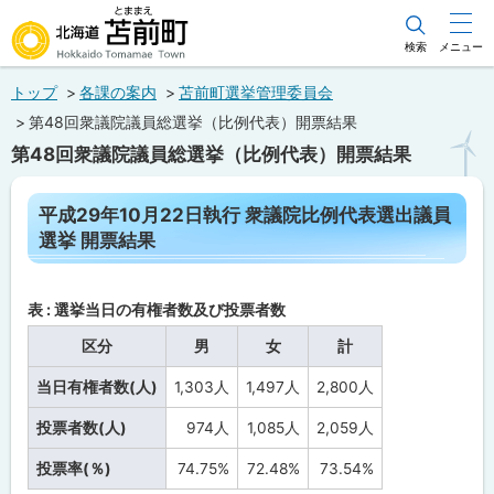
本
文
検索
メニュー
北海道苫前町
へ
トップ
各課の案内
苫前町選挙管理委員会
メ
Hokkaido Tomamae Town
第48回衆議院議員総選挙（比例代表）開票結果
ニ
第48回衆議院議員総選挙（比例代表）開票結果
ュ
ー
ペ
平成29年10月22日執行 衆議院比例代表選出議員
ー
へ
選挙 開票結果
ジ
内
目
次
表 : 選挙当日の有権者数及び投票者数
平
成
区分
男
女
計
2
9
当日有権者数(人)
1,303人
1,497人
2,800人
年
10
月
投票者数(人)
974人
1,085人
2,059人
22
日
投票率(％)
74.75%
72.48%
73.54%
執