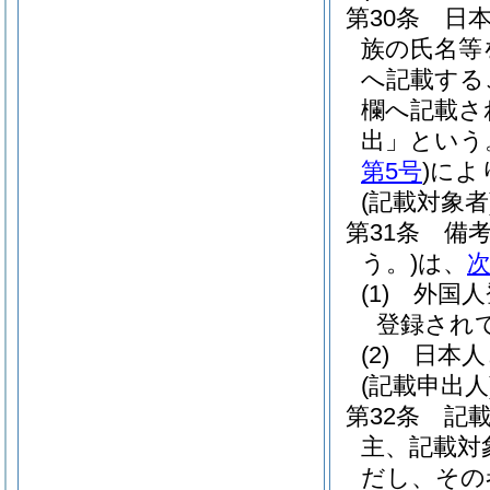
第30条
日
族の氏名等
へ記載する
欄へ記載さ
出」という
第5号
)
によ
(記載対象者
第31条
備
う。)
は、
(1)
外国人
登録され
(2)
日本人
(記載申出人
第32条
記
主、記載対
だし、その