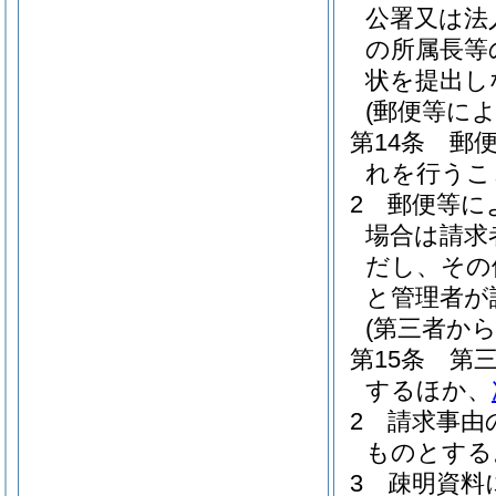
公署又は法
の所属長等
状を提出し
(郵便等によ
第14条
郵
れを行うこ
2
郵便等に
場合は請求
だし、その
と管理者が
(第三者か
第15条
第
するほか、
2
請求事由
ものとする
3
疎明資料