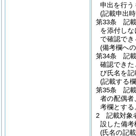
申出を行う
(記載申出時
第33条
記
を添付しな
で確認でき
(備考欄への
第34条
記
確認できた
び氏名を記
(記載する欄
第35条
記
者の配偶者
考欄とする
2
記載対象
設した備考
(氏名の記載