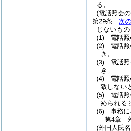
る。
(電話照会の
第29条
次
じないもの
(1)
電話照
(2)
電話照
き。
(3)
電話照
き。
(4)
電話照
致しない
(5)
電話照
められる
(6)
事務に
第4章
(外国人氏