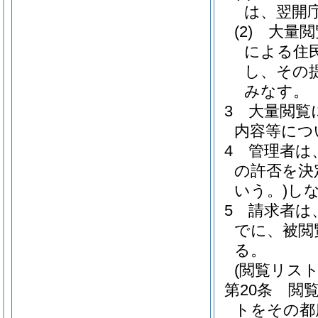
は、翌開庁
(2)
大量閲
による住
し、その
みなす。
3
大量閲覧
内容等につ
4
管理者は
の許否を決
いう。)
し
5
請求者は
でに、被閲
る。
(閲覧リスト
第20条
閲
トをその都