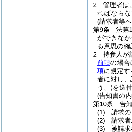
2
管理者は
ればならな
(請求者等へ
第9条
法第
ができなか
る意思の確
2
持参人が
前項
の場合
項
に規定す
者に対し、
う。)
を送
(告知書の内
第10条
告
(1)
請求の
(2)
請求者
(3)
被請求