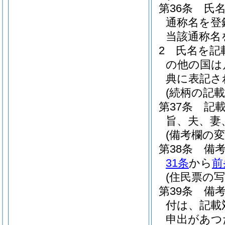
第36条
氏
通称名を登
当該通称名
2
氏名を記
の他の国は
典に表記さ
(続柄の記載
第37条
記
旨、夫、妻
(備考欄の変
第38条
備
31条
から
前
(住民票の写
第39条
備
付は、記載
申出があつ