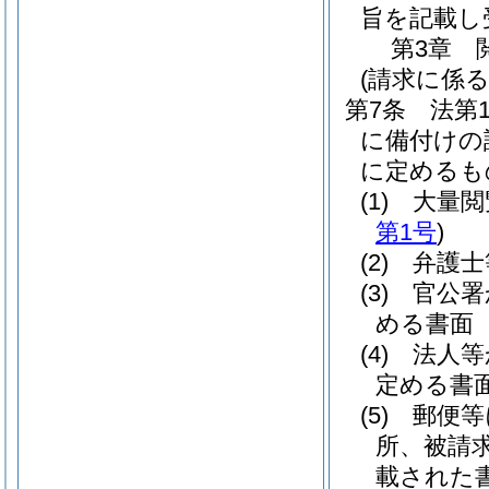
旨を記載し
第3章
(請求に係る
第7条
法第
に備付けの
に定めるも
(1)
大量閲
第1号
)
(2)
弁護
(3)
官公署
める書面
(4)
法人等
定める書
(5)
郵便
所、被請
載された