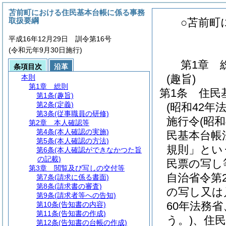
苫前町における住民基本台帳に係る事務
取扱要綱
○苫前町
平成16年12月29日 訓令第16号
(令和元年9月30日施行)
第1章
条項目次
沿革
(趣旨)
本則
第1章
総則
第1条
住民
第1条
(趣旨)
第2条
(定義)
(昭和42年
第3条
(従事職員の研修)
施行令
(昭
第2章
本人確認等
第4条
(本人確認の実施)
民基本台帳
第5条
(本人確認の方法)
規則」とい
第6条
(本人確認ができなかつた旨
の記載)
民票の写し
第3章
閲覧及び写しの交付等
自治省令第
第7条
(請求に係る書面)
第8条
(請求書の審査)
の写し又は
第9条
(請求者等への告知)
60年法務
第10条
(告知書の内容)
第11条
(告知書の作成)
う。)
、住民
第12条
(告知書の台帳の作成)