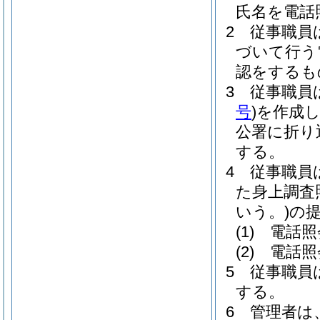
氏名を電話
2
従事職員
づいて行う
認をするも
3
従事職員
号
)
を作成
公署に折り
する。
4
従事職員
た身上調査
いう。)
の
(1)
電話照
(2)
電話照
5
従事職員
する。
6
管理者は