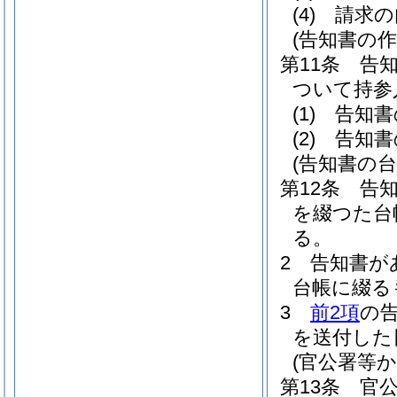
(4)
請求の
(告知書の作
第11条
告
ついて持参
(1)
告知書
(2)
告知書
(告知書の台
第12条
告
を綴つた台
る。
2
告知書が
台帳に綴る
3
前2項
の
を送付した
(官公署等
第13条
官