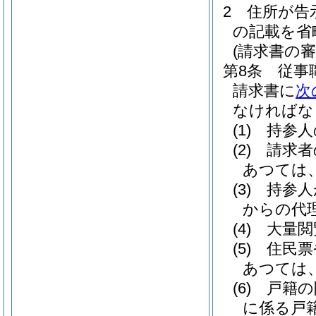
2
住所が告
の記載を省
(請求書の審
第8条
従事
請求書に
次
なければな
(1)
持参人
(2)
請求者
あつては
(3)
持参人
からの代
(4)
大量閲
(5)
住民票
あつては
(6)
戸籍の
に係る戸