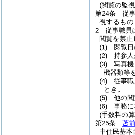
(閲覧の監視
第24条
従
視するもの
2
従事職員
閲覧を禁止
(1)
閲覧日
(2)
持参人
(3)
写真機
機器類等
(4)
従事職
とき。
(5)
他の閲
(6)
事務に
(手数料の算
第25条
苫
中住民基本