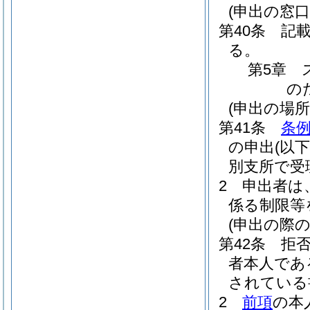
(申出の窓口
第40条
記
る。
第5章
の
(申出の場所
第41条
条例
の申出
(以
別支所で受
2
申出者は
係る制限等
(申出の際の
第42条
拒
者本人であ
されている
2
前項
の本