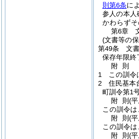
則第6条
に
参人の本人
かわらずそ
第6章
(文書等の保
第49条
文
保存年限終
附
則
1
この訓令
2
住民基本
町訓令第1号
附
則
(
この訓令は
附
則
(
この訓令は
附
則
(