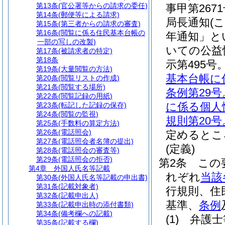
第13条
(官公署等からの請求の委任)
事甲第26
第14条
(郵便等による請求)
局長通知
(
第15条
(第三者からの請求の審査)
第16条
(閲覧に係る住民基本台帳の
年通知」と
一部の写しの改製)
いての公益
第17条
(被請求者の特定)
第18条
示第495
第19条
(大量閲覧の方法)
基本台帳に
第20条
(閲覧リストの作成)
第21条
(閲覧する場所)
条例第29
第22条
(閲覧記録の用紙)
に係る個人
第23条
(転記した記録の保存)
第24条
(閲覧の監視)
規則第20
第25条
(手数料の算定方法)
第26条
(電話照会)
定めるとこ
第27条
(電話照会者名簿の提出)
(定義)
第28条
(電話照会の審査等)
第29条
(電話照会の拒否)
第2条
この
第4章
外国人氏名等記載
れぞれ
当該
第30条
(外国人氏名等記載の申出書)
第31条
(記載対象者)
行規則、住
第32条
(記載申出人)
基準、
条例
第33条
(記載申出時の添付書類)
第34条
(備考欄への記載)
(1)
弁護士
第35条
(記載する欄)