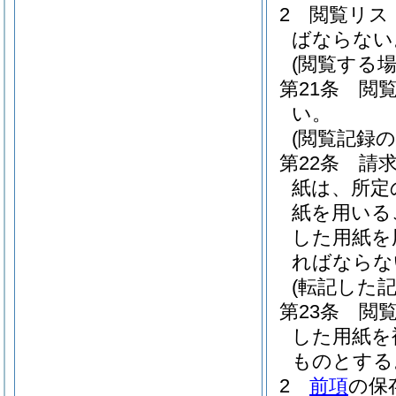
2
閲覧リス
ばならない
(閲覧する場
第21条
閲
い。
(閲覧記録の
第22条
請
紙は、所定
紙を用いる
した用紙を
ればならな
(転記した記
第23条
閲
した用紙を
ものとする
2
前項
の保