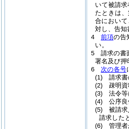
いて被請求
たときは、
合において
対し、告知
4
前項
の告
い。
5
請求の書
署名及び押
6
次の各号
(1)
請求書
(2)
疎明資
(3)
法令等
(4)
公序良
(5)
被請求
請求した
(6)
管理者