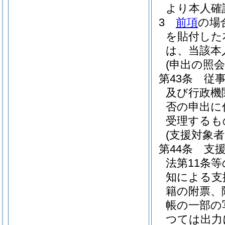
より本人確
3
前項
の場
を貼付した
は、当該本
(申出の照会
第43条
従
及び行政機
否の申出に
受理するも
(支援対象
第44条
支
法第11条
知による支
籍の附票、
帳の一部の
つては出力