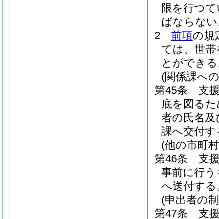
限を行つて
ばならない
2
前項
の規
ては、世帯
とができる
(関係課への
第45条
支
底を図るた
者の氏名及
課へ交付す
(他の市町村
第46条
支
事前に行う
へ送付する
(申出者の制
第47条
支