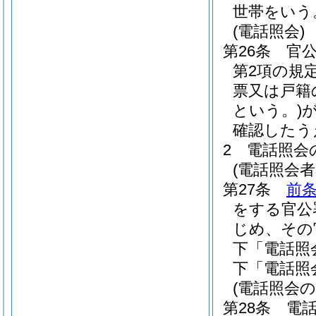
世帯をいう
(電話照会)
第26条
官
第2項の規
票又は戸籍
という。)
確認したう
2
電話照会
(電話照会者
第27条
前
をする官公
じめ、その
下「電話照
下「電話照
(電話照会の
第28条
電