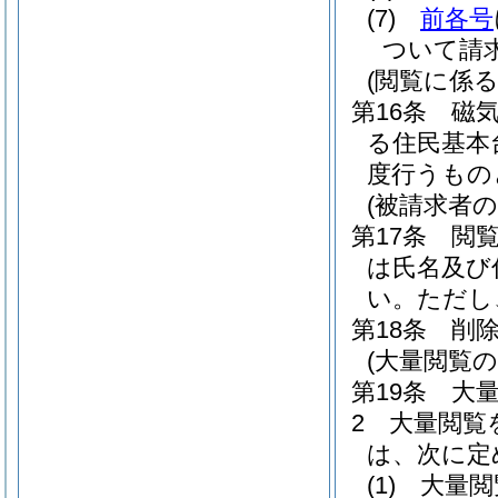
(7)
前各号
ついて請
(閲覧に係
第16条
磁
る住民基本
度行うもの
(被請求者の
第17条
閲
は氏名及び
い。
ただし
第18条
削
(大量閲覧の
第19条
大
2
大量閲覧
は、次に定
(1)
大量閲