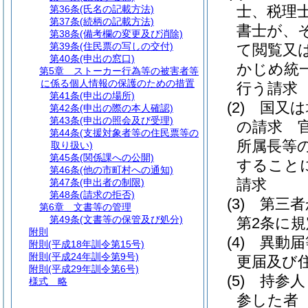
士、税理
第36条
(氏名の記載方法)
第37条
(続柄の記載方法)
書士が、
第38条
(備考欄の変更及び消除)
第39条
(住民票の写しの交付)
て閲覧又
第40条
(申出の窓口)
かじめ統
第5章
ストーカー行為等の被害者等
に係る個人情報の保護のための措置
行う請求
第41条
(申出の場所)
(2)
国又は
第42条
(申出の際の本人確認)
第43条
(申出の照会及び受理)
の請求 
第44条
(支援対象者等の住民票等の
所属長等
取り扱い)
第45条
(関係課への公開)
すること
第46条
(他の市町村への通知)
請求
第47条
(申出者の制限)
第48条
(請求の拒否)
(3)
第三者
第6章
文書等の管理
第49条
(文書等の保管及び処分)
第2条に
附則
(4)
異動届
附則
(平成18年訓令第15号)
附則
(平成24年訓令第9号)
更届及び
附則
(平成29年訓令第6号)
(5)
持参人
様式
略
参した者