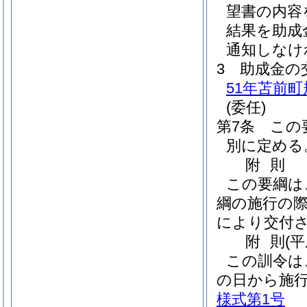
望書の内容
結果を助成
通知しなけ
3
助成金の
51年苫前町
(委任)
第7条
この
別に定める
附
則
この要綱は
綱の施行の
により交付
附
則
(
この訓令は
の日から施
様式第1号