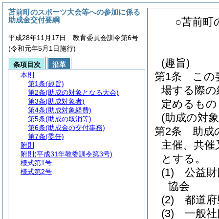
苫前町のスポーツ大会等への参加に係る
助成金交付要綱
○苫前町
平成28年11月17日 教育委員会訓令第6号
(令和元年5月1日施行)
(趣旨)
条項目次
沿革
第1条
この
本則
第1条
(趣旨)
場する際の
第2条
(助成の対象となる大会)
第3条
(助成対象者)
定めるもの
第4条
(助成対象経費)
(助成の対
第5条
(助成の取消等)
第6条
(助成金の交付事務)
第2条
助成
第7条
(委任)
主催、共催
附則
附則
(平成31年教委訓令第3号)
とする。
様式第1号
(1)
公益財
様式第2号
協会
(2)
都道府
(3)
一般社