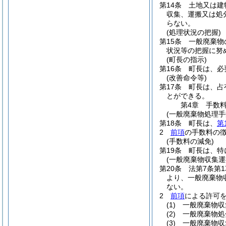
第14条
土地又は建
収集、運搬又は処
らない。
(処理状況の把握)
第15条
一般廃棄物
状況等の把握に努
(町長の指示)
第16条
町長は、必
(改善命令等)
第17条
町長は、占
とができる。
第4章
手数
(一般廃棄物処理手
第18条
町長は、
第
2
前項
の手数料の
(手数料の減免)
第19条
町長は、特
(一般廃棄物収集運
第20条
法第7条第
より、一般廃棄物
ない。
2
前項
による許可
(1)
一般廃棄物収
(2)
一般廃棄物処
(3)
一般廃棄物収