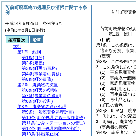
苫前町廃棄物の処理及び清掃に関する条
例
○苫前町廃棄
平成14年6月25日 条例第6号
苫前町廃棄物の処
(令和3年8月1日施行)
第1章
総則
(目的)
条項目次
沿革
第1条
この条例は
本則
適正な分別、収集
第1章
総則
(定義)
第1条
(目的)
第2条
この条例に
第2条
(定義)
2
この条例におい
第3条
(町民の責務)
(1)
事業系廃棄物
第4条
(事業者の責務)
(2)
事業系一般廃
第5条
(町の責務)
(3)
家庭系廃棄物
第2章
廃棄物の減量
(4)
再利用とは、
第6条
(町民の役割)
(5)
再生資源とは
第7条
(事業者の役割)
(6)
再生品とは、
第8条
(町の役割)
(町民の責務)
第3章
廃棄物の適正処理
第3条
町民は、廃
第9条
(一般廃棄物処理計画)
2
町民は、その家
第10条
(町が処理する一般廃棄物)
3
町民は、廃棄物
第11条
(ごみステーションの管理)
(事業者の責務)
第12条
(適正処理困難物の指定)
第4条
事業者は、
第13条
(排出禁止物)