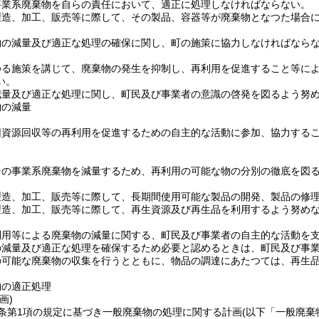
事業系廃棄物を自らの責任において、適正に処理しなければならない。
製造、加工、販売等に際して、その製品、容器等が廃棄物となつた場合
物の減量及び適正な処理の確保に関し、町の施策に協力しなければなら
ゆる施策を講じて、廃棄物の発生を抑制し、再利用を促進すること等に
い。
減量及び適正な処理に関し、町民及び事業者の意識の啓発を図るよう努
物の減量
団資源回収等の再利用を促進するための自主的な活動に参加、協力する
その事業系廃棄物を減量するため、再利用の可能な物の分別の徹底を図
製造、加工、販売等に際して、長期間使用可能な製品の開発、製品の修
製造、加工、販売等に際して、再生資源及び再生品を利用するよう努め
利用等による廃棄物の減量に関する、町民及び事業者の自主的な活動を
の減量及び適正な処理を確保するため必要と認めるときは、町民及び事
の可能な廃棄物の収集を行うとともに、物品の調達にあたつては、再生
物の適正処理
画)
条第1項の規定に基づき一般廃棄物の処理に関する計画
(以下「一般廃棄