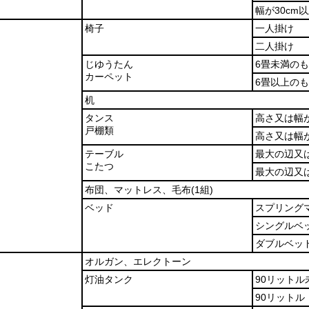
幅が30cm
椅子
一人掛け
二人掛け
じゆうたん
6畳未満の
カーペット
6畳以上の
机
タンス
高さ又は幅
戸棚類
高さ又は幅
テーブル
最大の辺又
こたつ
最大の辺又
布団、マットレス、毛布
(1組)
ベッド
スプリング
シングルベ
ダブルベッ
オルガン、エレクトーン
灯油タンク
90リットル
90リットル