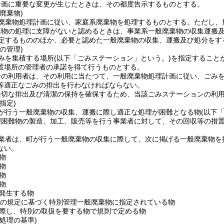
計画に重要な変更が生じたときは、その都度告示するものとする。
廃棄物)
廃棄物処理計画に従い、家庭系廃棄物を処理するものとする。
ただし、
棄物の処理に支障がないと認めるときは、事業系一般廃棄物の収集運搬
定するもののほか、必要と認めた一般廃棄物の収集、運搬及び処分をす
の管理)
みを集積する場所
(以下「ごみステーション」という。)
を指定すること
置場所の管理者の承諾を得て行うものとする。
ンの利用者は、その利用に当たつて、一般廃棄物処理計画に従い、ごみ
等適正なごみの排出を行わなければならない。
適切な排出及び清潔の保持を確保するため、当該ごみステーションの利
指定)
が行う一般廃棄物の収集、運搬に際し適正な処理が困難となる物
(以下
理困難物の製造、加工、販売等を行う事業者に対して、その回収等の措
業者は、町が行う一般廃棄物の収集に際して、次に掲げる一般廃棄物を
ない。
物
物
物
物
発生する物
項の規定に基づく特別管理一般廃棄物に指定されている物
際し、特別の取扱を要する物で規則で定める物
処理の基準)