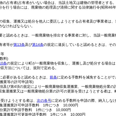
物の占有者
(占有者がいない場合は、当該土地又は建物の管理者とする。
分を行う場合には、廃棄物の処理及び清掃に関する法律施行令
(昭和46
の収集、運搬又は処分を他人に委託しようとする占有者及び事業者は、
めなければならない。
要と認めるときは、一般廃棄物を排出する事業者に対し、当該一般廃棄
有者等が
第13条
及び
第14条
の規定に違反していると認めるときは、その
料等
数料)
10条
の規定により町が一般廃棄物を収集し、運搬し及び処分する場合は
徴収方法については、規則で定める。
に必要があると認めるときは、
前条
に定める手数料を減免することがで
搬業等の許可申請等)
1項及び第4項の規定により一般廃棄物収集運搬業、一般廃棄物処分業の
収集運搬業又は一般廃棄物処分業の許可の更新を受けようとする者は、
を受けようとする者は、
次の各号
に定める手数料を申請の際、納入しな
集運搬業許可申請手数料 1件につき 10,000円
分業許可申請手数料 1件につき 10,000円
集運搬業許可更新申請手数料 1件につき 10,000円