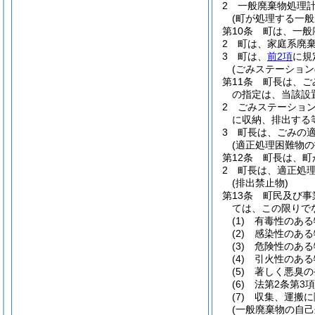
2
一般廃棄物処理
(町が処理する一般
第10条
町は、一般
2
町は、家庭系廃
3
町は、
前2項
に規
(ごみステーション
第11条
町長は、ご
の指定は、当該設
2
ごみステーショ
に収納、排出する
3
町長は、ごみの
(適正処理困難物の
第12条
町長は、町
2
町長は、適正処
(排出禁止物)
第13条
町民及び事
ては、この限りで
(1)
有毒性のある
(2)
感染性のある
(3)
危険性のある
(4)
引火性のある
(5)
著しく悪臭の
(6)
法第2条第3
(7)
収集、運搬に
(一般廃棄物の自己