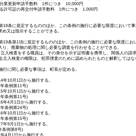
分業更新申請手数料 1件につき 10,000円
る許可証の再交付申請手数料 1件につき 1,000円
第18条に規定するもののほか、この条例の施行に必要な限度において
求め又は指示することができる。
第19条第1項に規定するもののほか、この条例の施行に必要な限度にお
入り、廃棄物の処理に関し必要な調査を行わせることができる。
り立入検査をする職員は、その身分を示す証明書を携帯し、関係人の請
る立入検査の権限は、犯罪捜査のために認められたものと解釈してはな
施行に関し必要な事項は、町長が定める。
4年10月1日から施行する。
5年
条例第11号)
5年10月1日から施行する。
6年
条例第11号)
6年4月1日から施行する。
6年
条例第24号)
6年10月1日から施行する。
7年
条例第15号)
7年9月1日から施行する。
年
条例第8号)
2年4月1日から施行する。