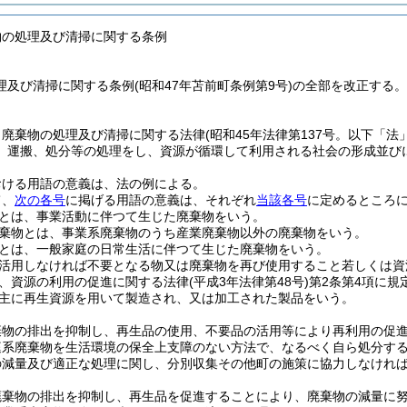
物の処理及び清掃に関する条例
理及び清掃に関する条例(昭和47年苫前町条例第9号)の全部を改正する。
、廃棄物の処理及び清掃に関する法律
(昭和45年法律第137号。以下「法
、運搬、処分等の処理をし、資源が循環して利用される社会の形成並び
おける用語の意義は、法の例による。
て、
次の各号
に掲げる用語の意義は、それぞれ
当該各号
に定めるところ
とは、事業活動に伴つて生じた廃棄物をいう。
棄物とは、事業系廃棄物のうち産業廃棄物以外の廃棄物をいう。
とは、一般家庭の日常生活に伴つて生じた廃棄物をいう。
活用しなければ不要となる物又は廃棄物を再び使用すること若しくは資
、資源の利用の促進に関する法律
(平成3年法律第48号)
第2条第4項に規
主に再生資源を用いて製造され、又は加工された製品をいう。
棄物の排出を抑制し、再生品の使用、不要品の活用等により再利用の促
庭系廃棄物を生活環境の保全上支障のない方法で、なるべく自ら処分す
の減量及び適正な処理に関し、分別収集その他町の施策に協力しなけれ
廃棄物の排出を抑制し、再生品を促進することにより、廃棄物の減量に