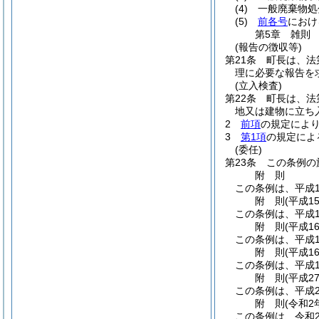
(4)
一般廃棄物処
(5)
前各号
におけ
第5章
雑則
(報告の徴収等)
第21条
町長は、法
理に必要な報告を
(立入検査)
第22条
町長は、法
地又は建物に立ち
2
前項
の規定によ
3
第1項
の規定によ
(委任)
第23条
この条例の
附
則
この条例は、平成1
附
則
(平成1
この条例は、平成1
附
則
(平成1
この条例は、平成1
附
則
(平成1
この条例は、平成1
附
則
(平成2
この条例は、平成2
附
則
(令和2
この条例は、令和