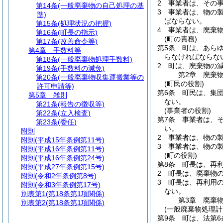
2
事業者は、その
第14条
(一般廃棄物の自己処理の基
3
事業者は、物の
準)
ばならない。
第15条
(処理状況の把握)
4
事業者は、廃棄
第16条
(町長の指示)
(町の責務)
第17条
(改善命令等)
第5条
町は、あら
第4章
手数料等
らなければならな
第18条
(一般廃棄物処理手数料)
2
町は、廃棄物の
第19条
(手数料の減免)
第2章
廃棄
第20条
(一般廃棄物収集運搬業等の
(町民の役割)
許可申請等)
第6条
町民は、集
第5章
雑則
ない。
第21条
(報告の徴収等)
(事業者の役割)
第22条
(立入検査)
第7条
事業者は、
第23条
(委任)
い。
附則
2
事業者は、物の
附則
(平成15年条例第11号)
3
事業者は、物の
附則
(平成16年条例第11号)
(町の役割)
附則
(平成16年条例第24号)
第8条
町長は、再
附則
(平成27年条例第15号)
2
町長は、廃棄物
附則
(令和2年条例第8号)
3
町長は、再利用
附則
(令和3年条例第17号)
ない。
別表第1
(第18条第1項関係)
第3章
廃棄
別表第2
(第18条第1項関係)
(一般廃棄物処理計
第9条
町は、法第6