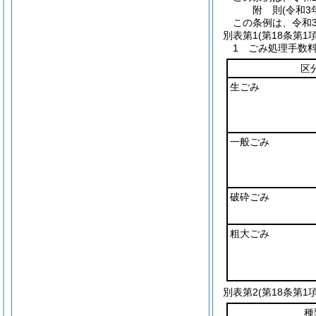
附
則
(令和3
この条例は、令和
別表第1
(第18条第1
1 ごみ処理手数
区
生ごみ
一般ごみ
破砕ごみ
粗大ごみ
別表第2
(第18条第1
種