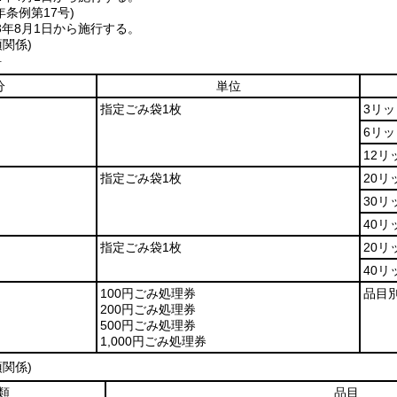
年
条例第17号)
3年8月1日から施行する。
項関係)
料
分
単位
指定ごみ袋1枚
3リ
6リ
12リ
指定ごみ袋1枚
20リ
30リ
40リ
指定ごみ袋1枚
20リ
40リ
100円ごみ処理券
品目
200円ごみ処理券
500円ごみ処理券
1,000円ごみ処理券
項関係)
類
品目