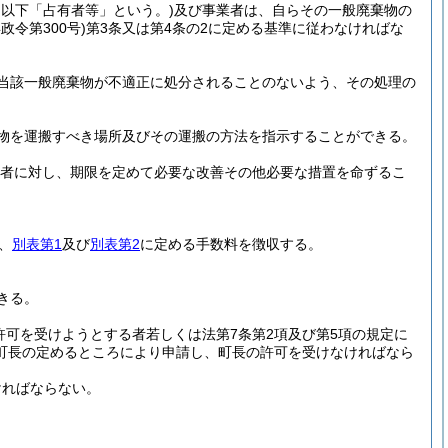
以下「占有者等」という。)
及び事業者は、自らその一般廃棄物の
年政令第300号)
第3条又は第4条の2に定める基準に従わなければな
当該一般廃棄物が不適正に処分されることのないよう、その処理の
物を運搬すべき場所及びその運搬の方法を指示することができる。
者に対し、期限を定めて必要な改善その他必要な措置を命ずるこ
、
別表第1
及び
別表第2
に定める手数料を徴収する。
きる。
許可を受けようとする者若しくは法第7条第2項及び第5項の規定に
町長の定めるところにより申請し、町長の許可を受けなければなら
ければならない。