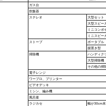
ガス台
炊飯器
ステレオ
大型セット
大型スピー
ミニコンポ
ミニスピー
ストーブ
ポータブル
据置き型
掃除機
ハンディク
大型掃除機
その他の掃
電子レンジ
ワープロ、プリンター
ビデオデッキ
ミシン、編み機
風呂釜
ラジカセ
幅が30cm