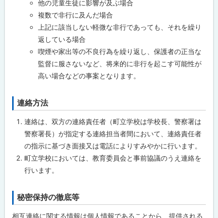
絡
他の児童生徒に影響が及ぶ場合
の
複数で非行に及んだ場合
対
象
上記に該当しない軽微な非行であっても、それを繰り
と
返している場合
な
る
喫煙や家出等の不良行為を繰り返し、保護者の正当な
事
案
監督に服さないなど、将来的に非行を起こす可能性が
高い場合などの事案となります。
連絡方法
ト
ッ
連絡は、双方の連絡責任者（町立学校は学校長、警察署は
プ
警察署長）が指定する連絡担当者間において、連絡責任者
に
の指示に基づき面接又は電話によりすみやかに行います。
戻
町立学校においては、教育委員会と事前協議のうえ連絡を
る
行います。
秘密保持の徹底等
ト
ッ
相互連絡に関する情報は個人情報であることから、提供される