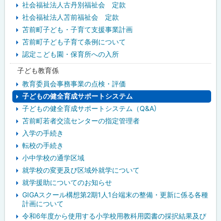
社会福祉法人古丹別福祉会 定款
ニ
社会福祉法人苫前福祉会 定款
苫前町子ども・子育て支援事業計画
ュ
苫前町子ども子育て条例について
ー
認定こども園・保育所への入所
子ども教育係
教育委員会事務事業の点検・評価
子どもの健全育成サポートシステム
子どもの健全育成サポートシステム（Q&A）
苫前町若者交流センターの指定管理者
入学の手続き
転校の手続き
小中学校の通学区域
就学校の変更及び区域外就学について
就学援助についてのお知らせ
GIGAスクール構想第2期1人1台端末の整備・更新に係る各種
計画について
令和6年度から使用する小学校用教科用図書の採択結果及び