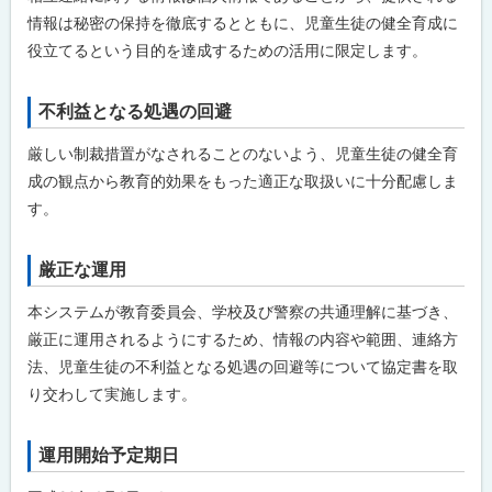
プ
情報は秘密の保持を徹底するとともに、児童生徒の健全育成に
に
役立てるという目的を達成するための活用に限定します。
戻
る
不利益となる処遇の回避
ト
ッ
厳しい制裁措置がなされることのないよう、児童生徒の健全育
プ
成の観点から教育的効果をもった適正な取扱いに十分配慮しま
に
す。
戻
る
厳正な運用
ト
ッ
本システムが教育委員会、学校及び警察の共通理解に基づき、
プ
厳正に運用されるようにするため、情報の内容や範囲、連絡方
に
法、児童生徒の不利益となる処遇の回避等について協定書を取
戻
り交わして実施します。
る
運用開始予定期日
ト
ッ