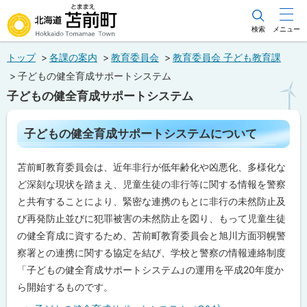
本
文
検索
メニュー
北海道苫前町
へ
トップ
各課の案内
教育委員会
教育委員会 子ども教育課
メ
Hokkaido Tomamae Town
子どもの健全育成サポートシステム
ニ
子どもの健全育成サポートシステム
ュ
ー
ペ
子どもの健全育成サポートシステムについて
ー
へ
ジ
内
苫前町教育委員会は、近年非行が低年齢化や凶悪化、多様化な
目
次
ど深刻な現状を踏まえ、児童生徒の非行等に関する情報を警察
子
と共有することにより、緊密な連携のもとに非行の未然防止及
ど
び再発防止並びに犯罪被害の未然防止を図り、もって児童生徒
も
の
の健全育成に資するため、苫前町教育委員会と旭川方面羽幌警
健
察署との連携に関する協定を結び、学校と警察の情報連絡制度
全
育
「子どもの健全育成サポートシステム」の運用を平成20年度か
成
ら開始するものです。
サ
ポ