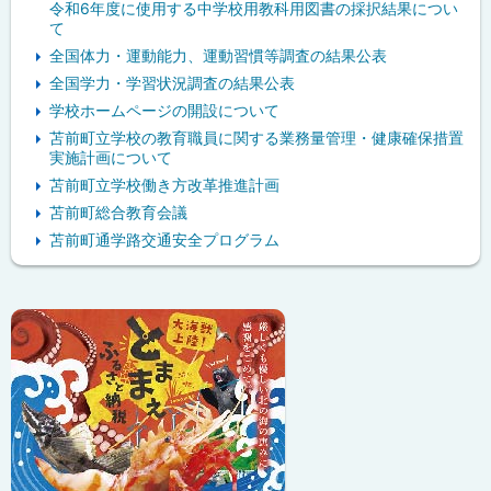
令和6年度に使用する中学校用教科用図書の採択結果につい
て
全国体力・運動能力、運動習慣等調査の結果公表
全国学力・学習状況調査の結果公表
学校ホームページの開設について
苫前町立学校の教育職員に関する業務量管理・健康確保措置
実施計画について
苫前町立学校働き方改革推進計画
苫前町総合教育会議
苫前町通学路交通安全プログラム
ピ
ッ
ク
ア
ッ
プ