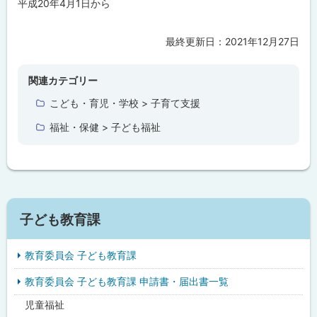
平成20年4月1日から
プ
に
最終更新日：
2021年12月27日
ト
戻
ッ
る
プ
関連カテゴリー
に
こども・育児・学校 > 子育て支援
戻
福祉・保健 > 子ども福祉
る
サ
子ども教育課
イ
教育委員会 子ども教育課
ド
教育委員会 子ども教育課 申請書・届出書一覧
・
児童福祉
メ