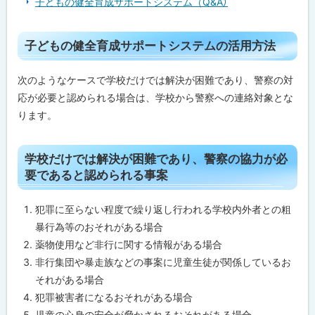
子どもの健全育成サポートシステム（Q&A）
ー
ト
シ
ス
ト
子どもの健全育成サポートシステムの活用方法
テ
ッ
ム
に
プ
次のようなケースで学校だけでは解決が困難であり、警察の対
つ
に
い
応が必要と認められる場合は、学校から警察への連絡対象とな
て
戻
ります。
る
子
ど
ト
も
学校だけでは解決が困難であり、警察の協力が必
の
ッ
要であると認められる事案
健
プ
全
育
に
犯罪に至らない程度で繰り返し行われる学校内外者との粗
成
戻
サ
暴行為等のおそれがある場合
ポ
る
薬物使用など非行に関する情報がある場合
ー
ト
非行集団や暴走族などの事案に児童生徒が関係しているお
シ
それがある場合
ス
テ
犯罪被害者になるおそれがある場合
ム
の
児童の心身の安全が脅かされるおそれがある場合