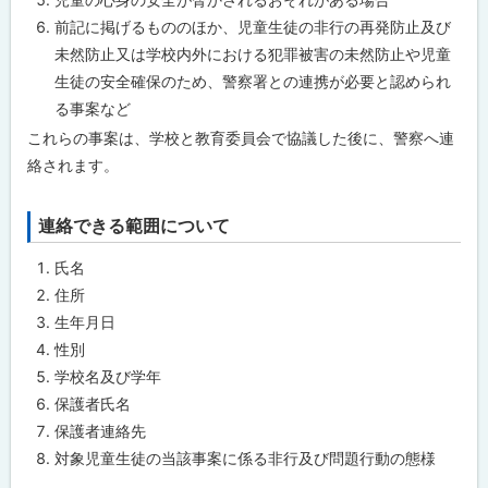
活
前記に掲げるもののほか、児童生徒の非行の再発防止及び
用
方
未然防止又は学校内外における犯罪被害の未然防止や児童
法
生徒の安全確保のため、警察署との連携が必要と認められ
る事案など
学
校
これらの事案は、学校と教育委員会で協議した後に、警察へ連
だ
絡されます。
け
で
は
解
連絡できる範囲について
ト
決
ッ
が
氏名
困
プ
難
住所
で
に
生年月日
あ
戻
り
性別
、
る
警
学校名及び学年
察
保護者氏名
の
協
保護者連絡先
力
対象児童生徒の当該事案に係る非行及び問題行動の態様
が
必