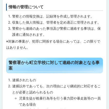
要
で
情報の管理について
ト
あ
ッ
る
警察との情報交換は、記録簿を作成し管理されます。
と
プ
認
収集した個人情報は、管理者を定め適正に管理されます。
に
め
警察から連絡のあった事項及び警察に連絡する事項は、保
ら
戻
れ
護者に通知されます。
る
る
事
※対象の事案が、犯罪に関係する場合にあっては、この限りで
案
はありません。
警
察
ト
警察署から町立学校に対して連絡の対象となる事
署
か
ッ
案
ら
プ
町
立
に
逮捕されたもの
学
戻
逮捕以外であっても、次の理由により継続的に対応するこ
校
に
る
とが必要と認められるもの
対
し
児童生徒が粗暴行為等を行う暴力団や暴走族等の一員
て
である場合
連