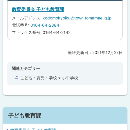
プ
教育委員会 子ども教育課
に
メールアドレス:
kodomokyoiku@town.tomamae.lg.jp
戻
電話番号:
0164-64-2384
る
ファックス番号: 0164-64-2142
最終更新日：
2021年12月27日
ト
ッ
プ
関連カテゴリー
に
こども・育児・学校 > 小中学校
戻
る
サ
子ども教育課
イ