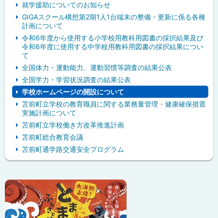
就学援助についてのお知らせ
GIGAスクール構想第2期1人1台端末の整備・更新に係る各種
計画について
令和6年度から使用する小学校用教科用図書の採択結果及び
令和6年度に使用する中学校用教科用図書の採択結果につい
て
全国体力・運動能力、運動習慣等調査の結果公表
全国学力・学習状況調査の結果公表
学校ホームページの開設について
苫前町立学校の教育職員に関する業務量管理・健康確保措置
実施計画について
苫前町立学校働き方改革推進計画
苫前町総合教育会議
苫前町通学路交通安全プログラム
ピ
ッ
ク