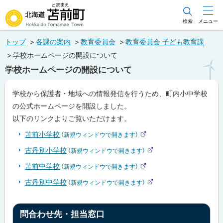
本
文
検索
メニュー
北海道苫前町
へ
トップ
各課の案内
教育委員会
教育委員会 子ども教育課
メ
Hokkaido Tomamae Town
学校ホームページの開設について
ニ
学校ホームページの開設について
ュ
ー
ペ
学校から保護者・地域への情報発信を行うため、町内小中学校
ー
へ
の公式ホームページを開設しました。
ジ
内
以下のリンクよりご覧いただけます。
目
次
苫前小学校
（新規ウィンドウで開きます）
外
問
部
古丹別小学校
（新規ウィンドウで開きます）
合
サ
外
わ
イ
部
苫前中学校
（新規ウィンドウで開きます）
ト
せ
サ
外
先
イ
部
古丹別中学校
（新規ウィンドウで開きます）
ト
・
サ
外
担
イ
部
ト
当
サ
ト
窓
イ
問合わせ先・担当窓口
ト
口
ッ