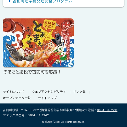
苫前町通学路交通安全プログラム
ピ
ッ
ク
ア
ッ
プ
ふるさと納税で苫前町を応援！
サイトについて
ウェブアクセシビリティ
リンク集
オープンデータ一覧
サイトマップ
苫前町役場
〒078-3792
北海道苫前郡苫前町字旭37番地の1
電話：
0164-64-2211
ファックス番号：0164-64-2142
©
北海道苫前町 All Rights Reserved.