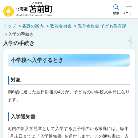
本
文
検索
メニュー
北海道苫前町
へ
トップ
各課の案内
教育委員会
教育委員会 子ども教育課
メ
Hokkaido Tomamae Town
入学の手続き
ニ
入学の手続き
ュ
ー
ペ
小学校へ入学するとき
ー
へ
ジ
内
目
対象
ト
次
ッ
小
満6歳に達した翌日以後の4月が、子どもの小学校入学日になり
プ
学
ます。
校
に
へ
入
戻
学
入学通知書
ト
る
す
ッ
る
町内の新入学児童として入学するお子様のいる家庭には、毎年
と
プ
き
1月末日までに「入学通知書」を送付します。この通知書は、入