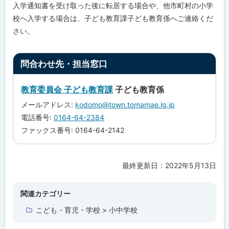
入学通知書を受け取った後に転居する場合や、他市町村の小学
プ
校へ入学する場合は、子ども教育課子ども教育係へご連絡くだ
に
さい。
戻
る
ト
問合わせ先・担当窓口
ッ
プ
教育委員会 子ども教育課
子ども教育係
に
メールアドレス:
kodomo@town.tomamae.lg.jp
戻
電話番号:
0164-64-2384
る
ファックス番号: 0164-64-2142
最終更新日：
2022年5月13日
ト
ッ
プ
関連カテゴリー
に
こども・育児・学校 > 小中学校
戻