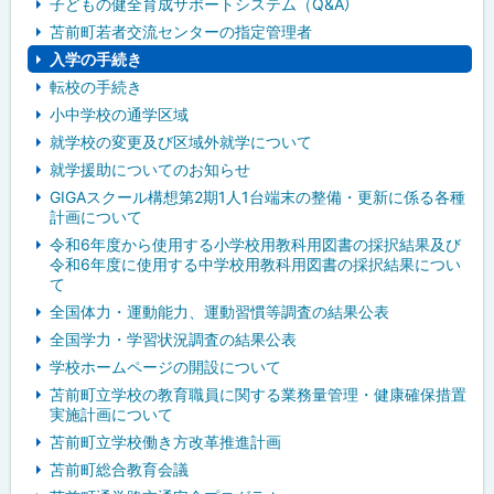
子どもの健全育成サポートシステム（Q&A）
苫前町若者交流センターの指定管理者
入学の手続き
転校の手続き
小中学校の通学区域
就学校の変更及び区域外就学について
就学援助についてのお知らせ
GIGAスクール構想第2期1人1台端末の整備・更新に係る各種
計画について
令和6年度から使用する小学校用教科用図書の採択結果及び
令和6年度に使用する中学校用教科用図書の採択結果につい
て
全国体力・運動能力、運動習慣等調査の結果公表
全国学力・学習状況調査の結果公表
学校ホームページの開設について
苫前町立学校の教育職員に関する業務量管理・健康確保措置
実施計画について
苫前町立学校働き方改革推進計画
苫前町総合教育会議