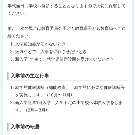
に
学式当日に学校へ持参することとなりますので大切に保管して
戻
問
ください。
合
る
わ
せ
また、次の場合は教育委員会子ども教育課子ども教育係へご連
先
・
絡ください。
担
当
入学通知書が届かないとき
窓
病気などで、入学を遅れさせたいとき
口
新入学1年生で、就学児健康診断を受けていないとき
入学前の主な行事
ト
ッ
就学児健康診断（知能検査）：就学児に必要な健康診断等
プ
を実施します。（10月〜11月）
に
新入学児童1日入学：入学予定の小学校へ体験入学をしま
戻
す。（2月～3月）
る
入学前の転居
ト
ッ