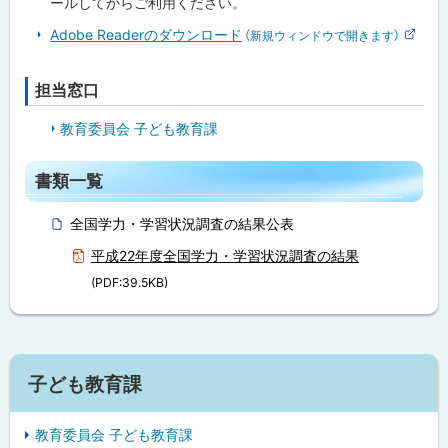
ールしてからご利用ください。
Adobe Readerのダウンロード
（新規ウィンドウで開きます）
外
部
サ
担当窓口
ト
イ
ト
ッ
教育委員会 子ども教育課
プ
ト
に
書類一覧
ッ
戻
プ
る
全国学力・学習状況調査の結果公表
に
平成22年度全国学力・学習状況調査の結果
戻
(PDF:39.5KB)
る
ト
ッ
プ
サ
子ども教育課
に
イ
戻
教育委員会 子ども教育課
る
ド