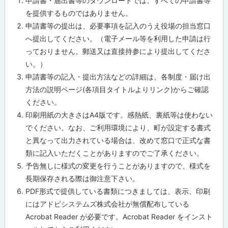
申請書・届出書等のダウンロードでは、すべての申請書等
プ
を提供するものではありません。
に
申請書等の提出は、必要事項を記入のうえ役場の担当窓口
戻
へ提出してください。（電子メール等を利用した申請は行
る
っておりません。郵送又は直接持参により提出してくださ
い。）
申請書等の記入・提出方法などの詳細は、各制度・届け出
方法の説明ページ(各項目タイトルよりリンク)からご確認
ください。
印刷用紙の大きさはA4版です。感熱紙、裏紙等は使わない
でください。なお、ご利用環境により、町が設定する書式
と異なって出力されている場合は、改めて窓口で正式な書
類に記入いただくことがありますのでご了承ください。
予告無しに様式の変更を行うことがありますので、様式を
長期保存される際は御注意下さい。
PDF形式で提供している書類につきましては、表示、印刷
にはアドビシステムズ株式会社が無償配布している
Acrobat Reader が必要です。Acrobat Reader をインスト