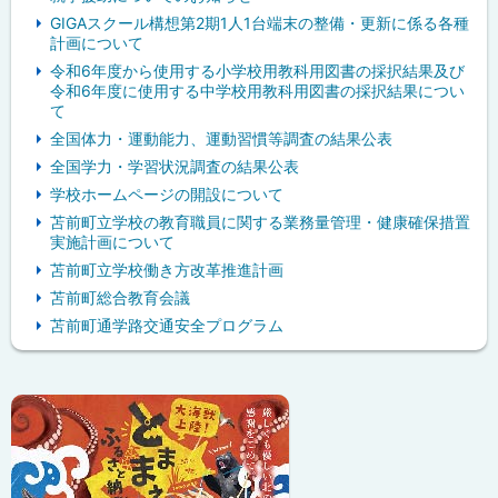
GIGAスクール構想第2期1人1台端末の整備・更新に係る各種
計画について
令和6年度から使用する小学校用教科用図書の採択結果及び
令和6年度に使用する中学校用教科用図書の採択結果につい
て
全国体力・運動能力、運動習慣等調査の結果公表
全国学力・学習状況調査の結果公表
学校ホームページの開設について
苫前町立学校の教育職員に関する業務量管理・健康確保措置
実施計画について
苫前町立学校働き方改革推進計画
苫前町総合教育会議
苫前町通学路交通安全プログラム
ピ
ッ
ク
ア