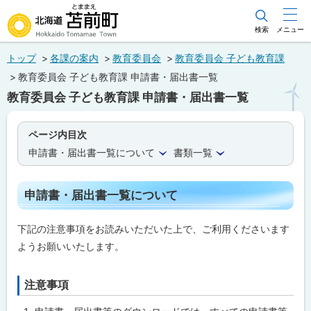
本
文
検索
メニュー
北海道苫前町
へ
トップ
各課の案内
教育委員会
教育委員会 子ども教育課
メ
Hokkaido Tomamae Town
教育委員会 子ども教育課 申請書・届出書一覧
ニ
教育委員会 子ども教育課 申請書・届出書一覧
ュ
ー
ページ内目次
へ
申請書・届出書一覧について
書類一覧
申請書・届出書一覧について
下記の注意事項をお読みいただいた上で、ご利用くださいます
ようお願いいたします。
注意事項
ト
ッ