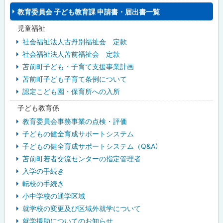
教育委員会 子ども教育課 申請書・届出書一覧
・
児童福祉
メ
社会福祉法人古丹別福祉会 定款
ニ
社会福祉法人苫前福祉会 定款
苫前町子ども・子育て支援事業計画
ュ
苫前町子ども子育て条例について
ー
認定こども園・保育所への入所
子ども教育係
教育委員会事務事業の点検・評価
子どもの健全育成サポートシステム
子どもの健全育成サポートシステム（Q&A）
苫前町若者交流センターの指定管理者
入学の手続き
転校の手続き
小中学校の通学区域
就学校の変更及び区域外就学について
就学援助についてのお知らせ