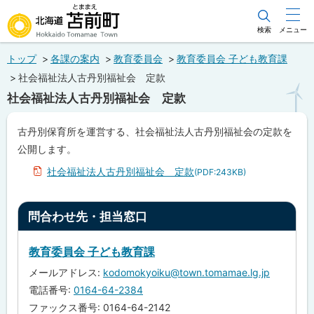
本
文
検索
メニュー
北海道苫前町
へ
トップ
各課の案内
教育委員会
教育委員会 子ども教育課
メ
Hokkaido Tomamae Town
社会福祉法人古丹別福祉会 定款
ニ
社会福祉法人古丹別福祉会 定款
ュ
ー
ペ
古丹別保育所を運営する、社会福祉法人古丹別福祉会の定款を
ー
へ
公開します。
ジ
内
社会福祉法人古丹別福祉会 定款
(PDF:243KB)
目
次
問
ト
問合わせ先・担当窓口
合
わ
ッ
せ
プ
先
教育委員会 子ども教育課
・
に
担
メールアドレス:
kodomokyoiku@town.tomamae.lg.jp
戻
当
電話番号:
0164-64-2384
窓
る
口
ファックス番号: 0164-64-2142