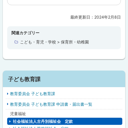
最終更新日：
2024年2月8日
ト
ッ
プ
関連カテゴリー
に
こども・育児・学校 > 保育所・幼稚園
戻
る
サ
子ども教育課
イ
教育委員会 子ども教育課
ド
教育委員会 子ども教育課 申請書・届出書一覧
・
児童福祉
メ
社会福祉法人古丹別福祉会 定款
ニ