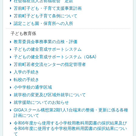
社会福祉法人苫前福祉会 定款
苫前町子ども・子育て支援事業計画
ュ
苫前町子ども子育て条例について
ー
認定こども園・保育所への入所
子ども教育係
教育委員会事務事業の点検・評価
子どもの健全育成サポートシステム
子どもの健全育成サポートシステム（Q&A）
苫前町若者交流センターの指定管理者
入学の手続き
転校の手続き
小中学校の通学区域
就学校の変更及び区域外就学について
就学援助についてのお知らせ
GIGAスクール構想第2期1人1台端末の整備・更新に係る各種
計画について
令和6年度から使用する小学校用教科用図書の採択結果及び
令和6年度に使用する中学校用教科用図書の採択結果につい
て