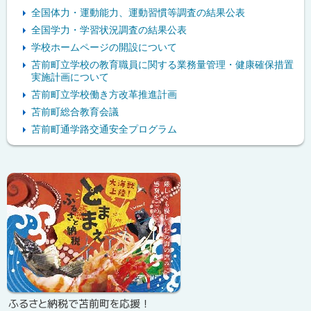
全国体力・運動能力、運動習慣等調査の結果公表
全国学力・学習状況調査の結果公表
学校ホームページの開設について
苫前町立学校の教育職員に関する業務量管理・健康確保措置
実施計画について
苫前町立学校働き方改革推進計画
苫前町総合教育会議
苫前町通学路交通安全プログラム
ピ
ッ
ク
ア
ッ
プ
ふるさと納税で苫前町を応援！