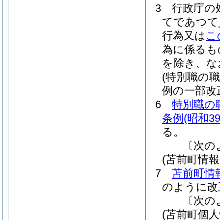
3
行政庁の
てであつて
行為又は
こ
為に係るも
を除き、な
(特別職の
例の一部改
6
特別職の
条例
(昭和3
る。
〔次の
(苫前町情
7
苫前町情
のように改
〔次の
(苫前町個