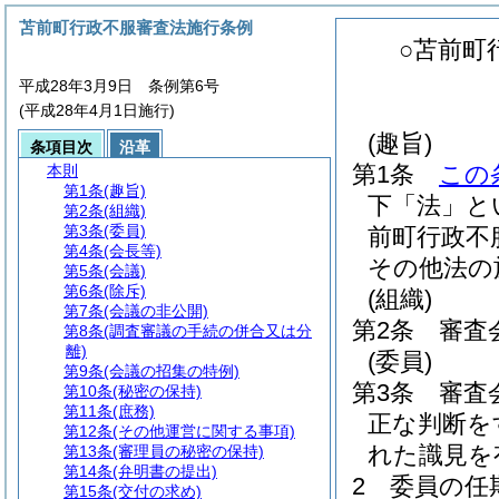
苫前町行政不服審査法施行条例
○苫前町
平成28年3月9日 条例第6号
(平成28年4月1日施行)
(趣旨)
条項目次
沿革
第1条
この
本則
第1条
(趣旨)
下「法」と
第2条
(組織)
第3条
(委員)
前町行政不
第4条
(会長等)
その他法の
第5条
(会議)
第6条
(除斥)
(組織)
第7条
(会議の非公開)
第2条
審査
第8条
(調査審議の手続の併合又は分
離)
(委員)
第9条
(会議の招集の特例)
第3条
審査
第10条
(秘密の保持)
第11条
(庶務)
正な判断を
第12条
(その他運営に関する事項)
れた識見を
第13条
(審理員の秘密の保持)
第14条
(弁明書の提出)
2
委員の任
第15条
(交付の求め)