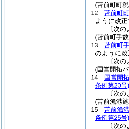
(苫前町町
12
苫前町
ように改正
〔次の
(苫前町手
13
苫前町
のように改
〔次の
(国営開拓
14
国営開
条例第20号
〔次の
(苫前漁港
15
苫前漁
条例第25号
〔次の