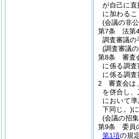
が自己に直
に加わるこ
(会議の非公
第7条
法第
調査審議の
(調査審議
第8条
審査
に係る調査
に係る調査
2
審査会は
を併合し、
において準
下同じ。)
(会議の招集
第9条
委員
第1項
の規