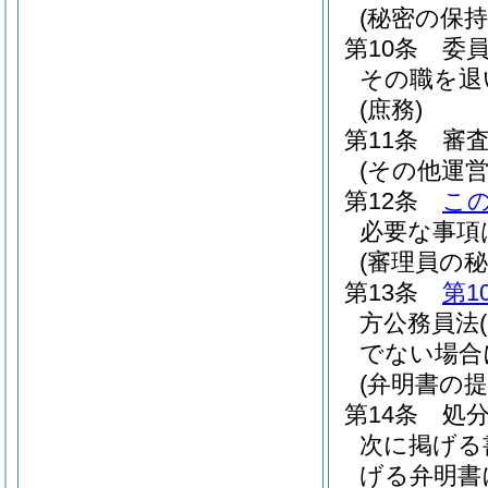
(秘密の保持
第10条
委
その職を退
(庶務)
第11条
審
(その他運
第12条
こ
必要な事項
(審理員の秘
第13条
第1
方公務員法
でない場合
(弁明書の提
第14条
処
次に掲げる
げる弁明書