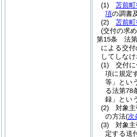
(1)
苫前町
項
の調書
(2)
苫前町
(交付の求め
第15条
法第
による交付
してしなけ
(1)
交付に
項に規定
等」という
る法第78
録」という
(2)
対象主
の方法
(
次
(3)
対象主
定する送