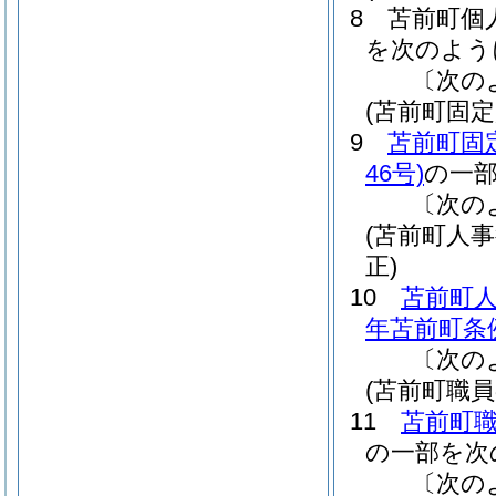
8
苫前町個
を次のよう
〔次の
(苫前町固
9
苫前町固
46号)
の一
〔次の
(苫前町人
正)
10
苫前町
年苫前町条例
〔次の
(苫前町職
11
苫前町
の一部を次
〔次の