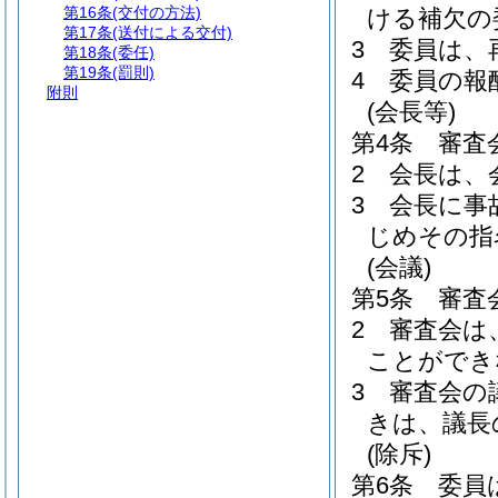
第16条
(交付の方法)
ける補欠の
第17条
(送付による交付)
3
委員は、
第18条
(委任)
第19条
(罰則)
4
委員の報
附則
(会長等)
第4条
審査
2
会長は、
3
会長に事
じめその指
(会議)
第5条
審査
2
審査会は
ことができ
3
審査会の
きは、議長
(除斥)
第6条
委員