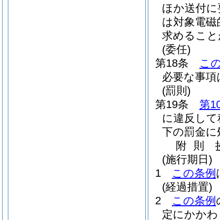
ほか送付に
は対象電磁
求めること
(委任)
第18条
こ
必要な事項
(罰則)
第19条
第1
に違反して
下の罰金に
附
則
(施行期日)
1
この条例
(経過措置)
2
この条例
定にかかわ