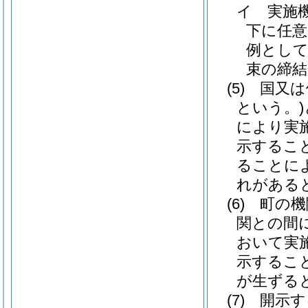
イ
実施
下に任意
例とし
束の締
(5)
国又は
という。)
により実
示するこ
ることに
れがある
(6)
町の機
関との間
おいて実
示するこ
が生ずる
(7)
開示す