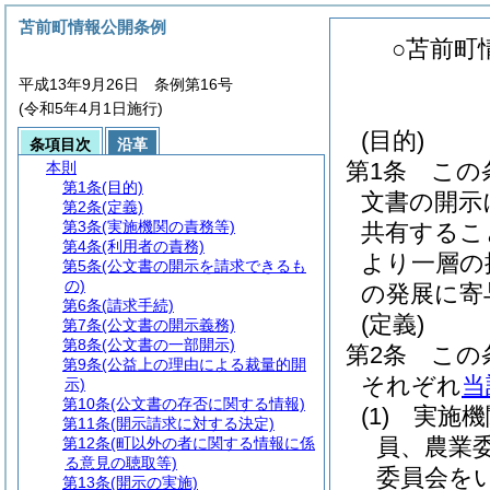
苫前町情報公開条例
○苫前町
平成13年9月26日 条例第16号
(令和5年4月1日施行)
(目的)
条項目次
沿革
第1条
この
本則
第1条
(目的)
文書の開示
第2条
(定義)
第3条
(実施機関の責務等)
共有するこ
第4条
(利用者の責務)
より一層の
第5条
(公文書の開示を請求できるも
の)
の発展に寄
第6条
(請求手続)
(定義)
第7条
(公文書の開示義務)
第8条
(公文書の一部開示)
第2条
この
第9条
(公益上の理由による裁量的開
それぞれ
当
示)
第10条
(公文書の存否に関する情報)
(1)
実施機
第11条
(開示請求に対する決定)
員、農業
第12条
(町以外の者に関する情報に係
る意見の聴取等)
委員会を
第13条
(開示の実施)