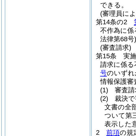
できる。
(審理員に
第14条の2
不作為に係
法律第68号
(審査請求)
第15条
実
請求に係る
号
のいずれ
情報保護審
(1)
審査請
(2)
裁決で
文書の全
ついて第
表示した
2
前項
の規