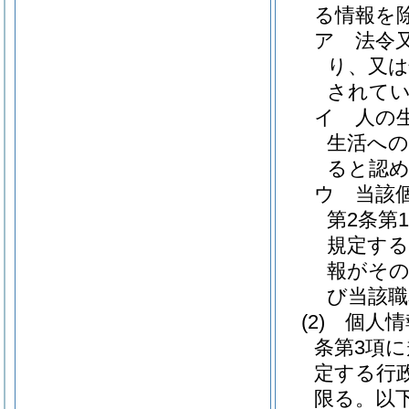
る情報を
ア
法令
り、又
されて
イ
人の
生活へ
ると認
ウ
当該
第2条第
規定する
報がその
び当該職
(2)
個人情
条第3項
定する行
限る。以