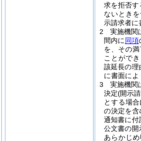
求を拒否す
ないときを
示請求者に
2
実施機関
間内に
同項
を、その満
ことができ
該延長の理
に書面によ
3
実施機関
決定
(開示
とする場合
の決定を含
通知書に付
公文書の開
あらかじめ