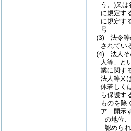
う。)
又は
に規定す
に規定す
号
(3)
法令等
されてい
(4)
法人そ
人等」とい
業に関す
法人等又
体若しく
ら保護す
ものを除
ア
開示
の地位
認めら