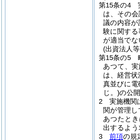
第15条の4
は、その会
議の内容が
験に関する
が適当でな
(出資法人等
第15条の5
あつて、実
は、経営状
真並びに電
じ。)
の公
2
実施機関
関が管理し
あつたとき
出するよう
3
前項
の規