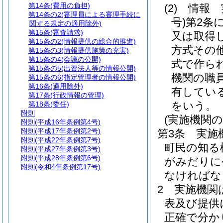
第14条
(費用の負担)
(2)
情報 
第14条の2
(審理員による審理手続に
号)
第2条
関する規定の適用除外)
第15条
(審査請求)
又は取得
第15条の2
(情報提供の総合的推進)
方式その
第15条の3
(情報提供施策の充実)
第15条の4
(会議の公開)
式で作ら
第15条の5
(出資法人等の情報公開)
機関の職
第15条の6
(指定管理者の情報公開)
第16条
(適用除外)
有してい
第17条
(行政情報の管理)
をいう。
第18条
(委任)
附則
(実施機関の
附則
(平成16年条例第4号)
附則
(平成17年条例第2号)
第3条
実施
附則
(平成22年条例第7号)
町民の知る
附則
(平成27年条例第3号)
附則
(平成28年条例第6号)
がみだりに
附則
(令和4年条例第17号)
なければな
2
実施機関
表及び提供
正確で分か