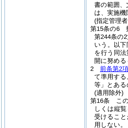
書の範囲、
は、実施機
(指定管理者
第15条の6
第244条
いう。以下
を行う同法
開に努める
2
前条第2
て準用する
等」とある
(適用除外)
第16条
こ
しくは縦覧
受けること
用しない。