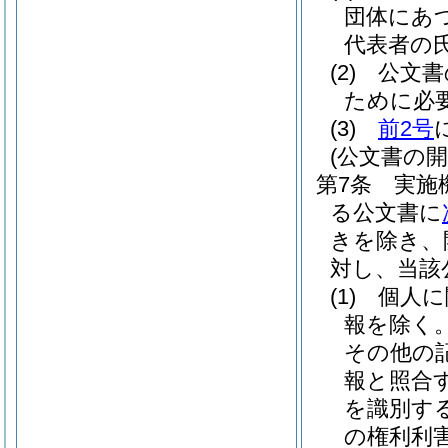
団体にあ
代表者の氏
(2)
公文書
ために必
(3)
前2号
(公文書の開
第7条
実施
る公文書に
きを除き、
対し、当該
(1)
個人に
報を除く。
その他の
報と照合
を識別す
の権利利