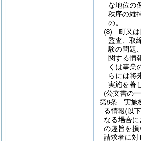
な地位の
秩序の維
の。
(8)
町又は
監査、取
験の問題
関する情
くは事業
らには将
実施を著
(公文書の一
第8条
実施
る情報
(以
なる場合に
の趣旨を損
請求者に対