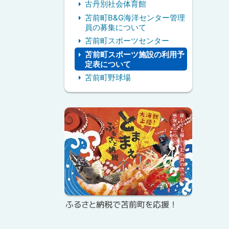
古丹別社会体育館
苫前町B&G海洋センター管理
員の募集について
苫前町スポーツセンター
苫前町スポーツ施設の利用予
定表について
苫前町野球場
ピ
ッ
ク
ア
ッ
プ
ふるさと納税で苫前町を応援！