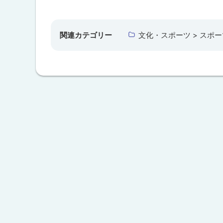
古
ト
丹
ッ
別
小
プ
関連カテゴリー
文化・スポーツ > スポー
学
に
校
(
戻
学
る
校
開
放
事
業
)
問
合
わ
せ
先
・
担
当
窓
口