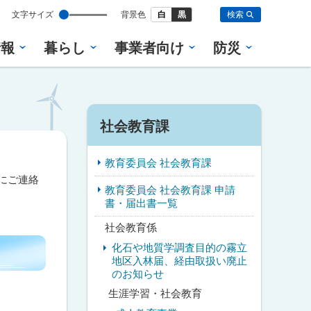
設
文字サイズ
背景色
白
黒
検索
定
情報
暮らし
事業者向け
防災
サ
社会教育課
イ
教育委員会 社会教育課
ド
)にご連絡
教育委員会 社会教育課 申請
・
書・届出書一覧
メ
社会教育係
化石や地質学調査目的の霧立
ニ
地区入林届、経由取扱い廃止
のお知らせ
ュ
生涯学習・社会教育
ー