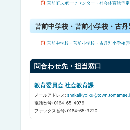
戻
ツ
苫前町スポーツセンター・社会体育館予定表(
ト
セ
る
ッ
ン
タ
ト
プ
ー
苫前中学校・苫前小学校・古丹
ッ
へ
・
社
プ
戻
会
に
苫前中学校・苫前小学校・古丹別小学校(学校
る
体
育
戻
館
る
ト
問合わせ先・担当窓口
ッ
苫
前
プ
中
に
学
教育委員会 社会教育課
校
戻
・
メールアドレス:
shakaikyoiku@town.tomamae.l
る
苫
電話番号: 0164-65-4076
前
小
ファックス番号: 0164-65-3220
学
校
・