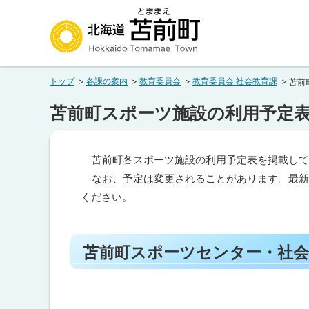
本
本
文
文
へ
へ
北海道苫前町
メ
戻
トップ
各課の案内
教育委員会
教育委員会 社会教育課
苫前
ニ
る
Hokkaido Tomamae Town
ュ
メ
苫前町スポーツ施設の利用予定
ー
ニ
へ
ュ
ペ
苫前町各スポーツ施設の利用予定表を掲載して
ー
ー
なお、予定は変更されることがあります。最新の情報
へ
ジ
内
ください。
戻
目
る
次
ト
ペ
苫
苫前町スポーツセンター・社会
前
ッ
ー
町
プ
ス
ジ
ポ
に
の
ー