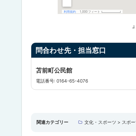
よ
ト
ッ
問合わせ先・担当窓口
プ
に
苫前町公民館
戻
電話番号: 0164-65-4076
る
ト
ッ
プ
関連カテゴリー
文化・スポーツ > スポー
に
戻