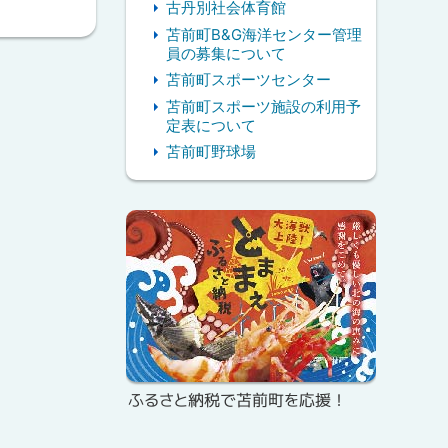
古丹別社会体育館
苫前町B&G海洋センター管理
員の募集について
苫前町スポーツセンター
苫前町スポーツ施設の利用予
定表について
苫前町野球場
ピ
ッ
ク
ア
ッ
プ
ふるさと納税で苫前町を応援！