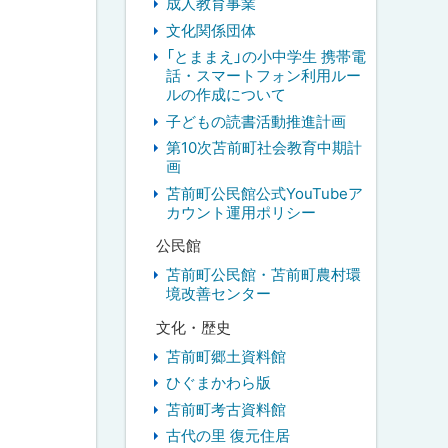
成人教育事業
文化関係団体
「とままえ」の小中学生 携帯電
話・スマートフォン利用ルー
ルの作成について
子どもの読書活動推進計画
第10次苫前町社会教育中期計
画
苫前町公民館公式YouTubeア
カウント運用ポリシー
公民館
苫前町公民館・苫前町農村環
境改善センター
文化・歴史
苫前町郷土資料館
ひぐまかわら版
苫前町考古資料館
古代の里 復元住居