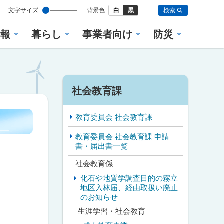
設
文字サイズ
背景色
白
黒
検索
定
情報
暮らし
事業者向け
防災
サ
社会教育課
イ
教育委員会 社会教育課
ド
教育委員会 社会教育課 申請
・
書・届出書一覧
メ
社会教育係
化石や地質学調査目的の霧立
ニ
地区入林届、経由取扱い廃止
のお知らせ
ュ
生涯学習・社会教育
ー