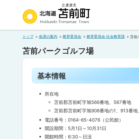
本
本
文
文
へ
へ
北海道苫前町
メ
戻
トップ
各課の案内
教育委員会
教育委員会 社会教育課
苫前
ニ
る
Hokkaido Tomamae Town
ュ
メ
苫前パークゴルフ場
ー
ニ
へ
ュ
ペ
ー
基本情報
ー
へ
ジ
内
戻
目
所在地
る
次
苫前郡苫前町字旭566番地、567番地
ペ
基
苫前郡苫前町字旭908番地の1、913番地
本
ー
情
電話番号：0164-65-4076（公民館）
報
ジ
開設期間：5月1日～10月31日
の
開館時間：6:30～日没