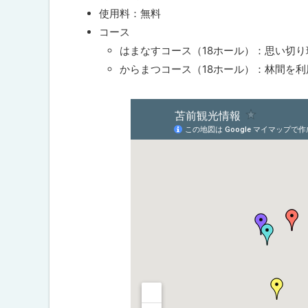
問
ト
合
使用料：無料
わ
ッ
コース
せ
プ
先
はまなすコース（18ホール）：思い切
・
へ
からまつコース（18ホール）：林間を
担
戻
当
窓
る
ト
口
ッ
プ
に
戻
る