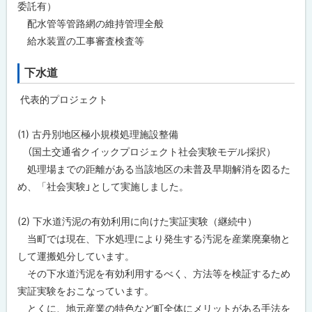
委託有）
配水管等管路網の維持管理全般
給水装置の工事審査検査等
下水道
代表的プロジェクト
(1) 古丹別地区極小規模処理施設整備
（国土交通省クイックプロジェクト社会実験モデル採択）
処理場までの距離がある当該地区の未普及早期解消を図るた
め、「社会実験」として実施しました。
(2) 下水道汚泥の有効利用に向けた実証実験（継続中）
当町では現在、下水処理により発生する汚泥を産業廃棄物と
して運搬処分しています。
その下水道汚泥を有効利用するべく、方法等を検証するため
実証実験をおこなっています。
とくに、地元産業の特色など町全体にメリットがある手法を