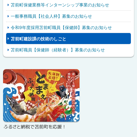
苫前町保健業務等インターンシップ事業のお知らせ
一般事務職員【社会人枠】募集のお知らせ
令和9年度採用苫前町職員【保健師】募集のお知らせ
苫前町建設課の技術のしごと
苫前町職員【保健師（経験者）】募集のお知らせ
ピ
サ
ッ
イ
ク
ド
ア
・
ッ
メ
プ
ニ
ふるさと納税で苫前町を応援！
ュ