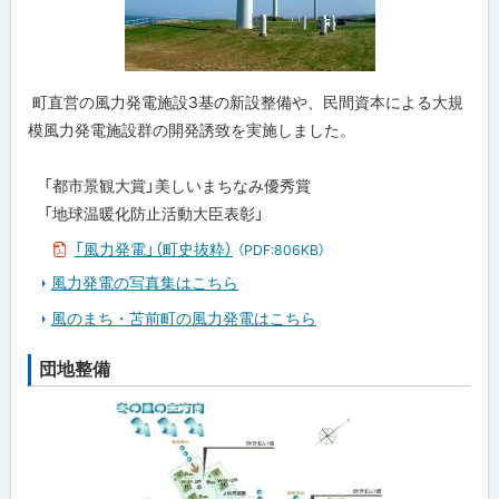
町直営の風力発電施設3基の新設整備や、民間資本による大規
模風力発電施設群の開発誘致を実施しました。
「都市景観大賞」美しいまちなみ優秀賞
「地球温暖化防止活動大臣表彰」
「風力発電」（町史抜粋）
（PDF:806KB）
風力発電の写真集はこちら
風のまち・苫前町の風力発電はこちら
団地整備