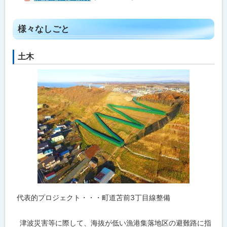
ト
様々なしごと
ッ
プ
土木
に
戻
る
代表的プロジェクト・・・町道苫前3丁目線整備
津波災害等に際して、海抜が低い漁港集落地区の避難路に指