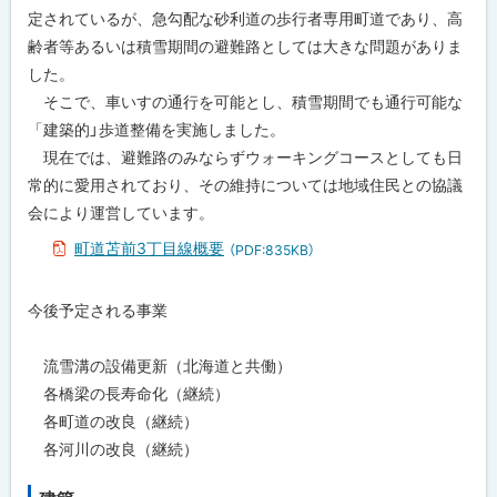
定されているが、急勾配な砂利道の歩行者専用町道であり、高
齢者等あるいは積雪期間の避難路としては大きな問題がありま
した。
そこで、車いすの通行を可能とし、積雪期間でも通行可能な
「建築的」歩道整備を実施しました。
現在では、避難路のみならずウォーキングコースとしても日
常的に愛用されており、その維持については地域住民との協議
会により運営しています。
町道苫前3丁目線概要
（PDF:835KB）
今後予定される事業
流雪溝の設備更新（北海道と共働）
各橋梁の長寿命化（継続）
各町道の改良（継続）
各河川の改良（継続）