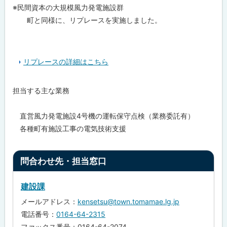
※民間資本の大規模風力発電施設群
町と同様に、リプレースを実施しました。
リプレースの詳細はこちら
担当する主な業務
直営風力発電施設4号機の運転保守点検（業務委託有）
各種町有施設工事の電気技術支援
ト
問合わせ先・担当窓口
ッ
プ
建設課
に
メールアドレス：
kensetsu@town.tomamae.lg.jp
戻
電話番号：
0164-64-2315
る
ファックス番号：0164-64-2074