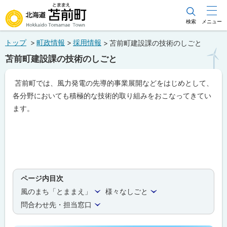
本
文
検索
メニュー
北海道苫前町
へ
トップ
町政情報
採用情報
苫前町建設課の技術のしごと
メ
Hokkaido Tomamae Town
苫前町建設課の技術のしごと
ニ
ュ
苫前町では、風力発電の先導的事業展開などをはじめとして、
ー
各分野においても積極的な技術的取り組みをおこなってきてい
へ
ます。
ページ内目次
風のまち「とままえ」
様々なしごと
問合わせ先・担当窓口