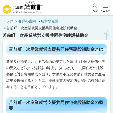
本
文
検索
メニュー
北海道苫前町
へ
トップ
各課の案内
農林水産課
メ
Hokkaido Tomamae Town
苫前町一次産業就労支援共同住宅建設補助金
ニ
苫前町一次産業就労支援共同住宅建設補助金
ュ
ー
ペ
苫前町一次産業就労支援共同住宅建設補助金とは
ー
へ
ジ
内
農業及び漁業における労働力の安定した雇用（外国人研修生等
目
次
の受入など）という課題の解決するにあたり、共同住宅の建設
苫
整備に対し費用助成を図り、労働力不足の解消と就労者の生活
前
環境を確保するとともに、基幹産業の安定的な雇用の確保に寄
町
一
与することを目的としています。
次
産
業
ト
就
苫前町一次産業就労支援共同住宅建設補助金の概
労
ッ
要
支