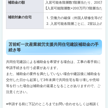
補助金の額
入居可能各階層数1階層当たり、200万円
建
設
【入居可能階層数×200万円（1階層当たり
補
助
補助対象の住宅
労働力の確保（外国人研修生等の受入
金
の
入居可能各階層ごとに、2室以上の居
概
要
苫
ト
苫前町一次産業就労支援共同住宅建設補助金の手
前
町
ッ
続き等
一
プ
次
産
に
共同住宅建設による補助金を希望する場合は、工事の着手前に
業
戻
就
申請手続きを行う必要があります。
労
る
また、補助金の要件を満たしていない場合や建設後に補助金を
支
援
交付した日から起算して3年未満で共同住宅を取り壊しや売却
共
等を行った場合は補助金の返還となることがありますので、ご
同
住
注意ください。
宅
建
設
※申請する前に下記のところまでお問い合わせもしくは相談く
補