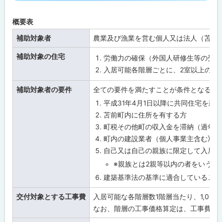
プ
援
共
に
同
概要表
戻
住
宅
る
補助対象者
農業及び漁業を営む個人又は法人（苫前
建
設
補助対象の住宅
補
労働力の確保（外国人研修生等の受入
助
入居可能各階層ごとに、2室以上の居
金
と
は
補助対象者の要件
全ての要件を満たすことが条件となる
平成31年4月1日以降に共同住宅を
苫
苫前町内に住所を有する方
前
町
町税その他町の収入金を滞納（過年度
一
町内の建設業者（個人事業主含む）に
次
産
自己又は自己の親族に限定して入居さ
業
※親族とは2親等以内の者をいう
就
労
建築基準法の基準に適合していること
支
援
交付対象とする工事費
入居可能な各階層数1階層当たり、1,00
共
同
なお、階層の工事価格算定は、工事費用
住
宅