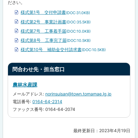
ださい。
助
金
様式第1号 交付申請書
の
(DOC:31.0KB)
手
様式第2号 事業計画書
続
(DOC:35.5KB)
き
様式第7号 工事着手届
(DOC:10.0KB)
等
様式第8号 工事完了届
(DOC:10.5KB)
問
様式第10号 補助金交付請求書
合
(DOC:10.5KB)
わ
せ
先
ト
問合わせ先・担当窓口
・
ッ
担
当
プ
農林水産課
窓
口
に
メールアドレス:
norinsuisan@town.tomamae.lg.jp
戻
電話番号:
0164-64-2314
る
ファックス番号: 0164-64-2074
最終更新日：
2023年4月19日
ト