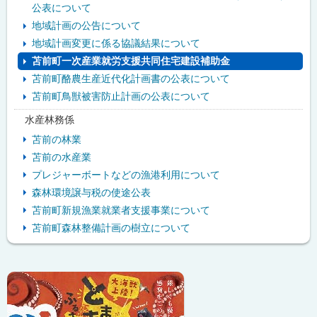
公表について
地域計画の公告について
地域計画変更に係る協議結果について
苫前町一次産業就労支援共同住宅建設補助金
苫前町酪農生産近代化計画書の公表について
苫前町鳥獣被害防止計画の公表について
水産林務係
苫前の林業
苫前の水産業
プレジャーボートなどの漁港利用について
森林環境譲与税の使途公表
苫前町新規漁業就業者支援事業について
苫前町森林整備計画の樹立について
ピ
ッ
ク