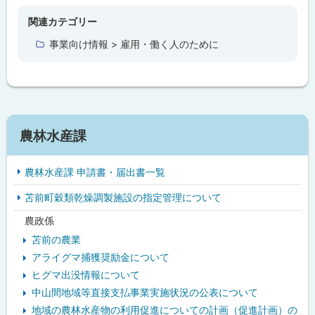
ッ
プ
関連カテゴリー
に
事業向け情報 > 雇用・働く人のために
戻
る
サ
農林水産課
イ
農林水産課 申請書・届出書一覧
ド
苫前町穀類乾燥調製施設の指定管理について
・
農政係
メ
苫前の農業
ニ
アライグマ捕獲奨励金について
ヒグマ出没情報について
ュ
中山間地域等直接支払事業実施状況の公表について
ー
地域の農林水産物の利用促進についての計画（促進計画）の