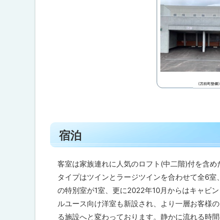
ト
宿泊
ッ
プ
に
客室は家族連れに人気のロフト(中二階)付を含め
戻
タイプはツインとラージツインを合わせて全6室
る
の特別室が1室、更に2022年10月からはキャビ
ルユース向け洋室も新設され、より一層お客様の
る施設へと変わっております。静かに流れる時間