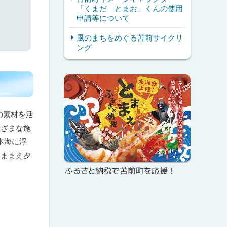
「くまだ とまお」くんの使用
申請等について
風のまちをめぐる苫前サイクリ
ング
ピ
サ
ッ
イ
ク
の素材を活
ド
ア
まざまな施
・
ッ
本海に浮
とままえ夕
メ
プ
ふるさと納税で苫前町を応援！
ニ
ュ
ー