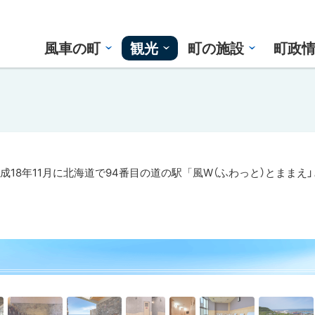
風車の町
観光
町の施設
町政
18年11月に北海道で94番目の道の駅「風W（ふわっと）とままえ