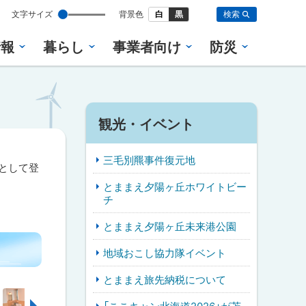
設
文字サイズ
背景色
白
黒
検索
定
情報
暮らし
事業者向け
防災
観光・イベント
三毛別羆事件復元地
」として登
とままえ夕陽ヶ丘ホワイトビー
チ
とままえ夕陽ヶ丘未来港公園
地域おこし協力隊イベント
とままえ旅先納税について
次へ