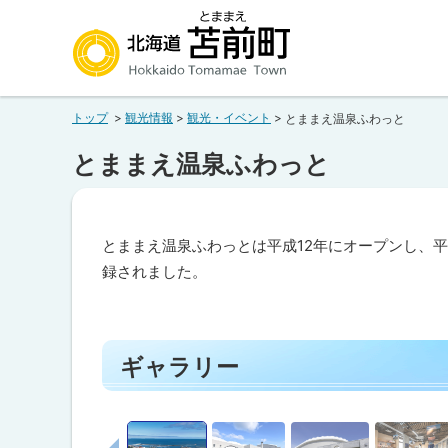
本
本
文
文
へ
へ
北海道苫前町
メ
戻
トップ
観光情報
観光・イベント
とままえ温泉ふわっと
ニ
る
Hokkaido Tomamae Town
ュ
メ
とままえ温泉ふわっと
ー
ニ
へ
ュ
ー
とままえ温泉ふわっとは平成12年にオープンし、平成
へ
録されました。
戻
ペ
る
ー
ペ
ジ
ギャラリー
内
ー
目
次
ジ
ギ
の
前へ