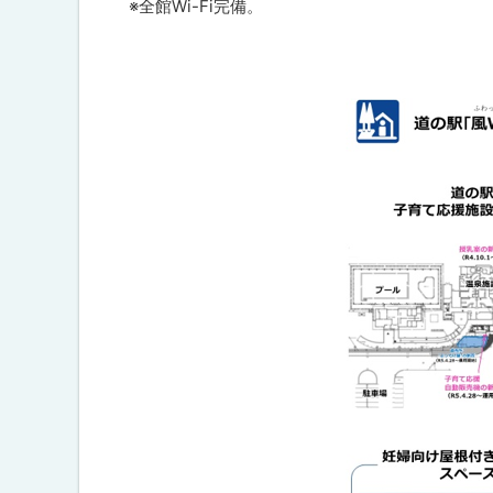
※全館Wi-Fi完備。
プ
ラ
ン
問
合
わ
せ
先
・
担
当
窓
口