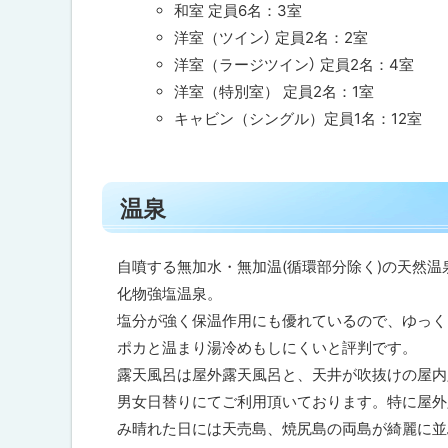
和室 定員
6
名：
3
室
洋室（ツイン） 定員
2
名：
2
室
洋室（ラージツイン） 定員
2
名：
4
室
洋室（特別室） 定員
2
名：
1
室
キャビン（シングル）定員
1
名：
12
室
ト
温泉
ッ
プ
に
自噴する無加水・無加温
(
循環部分除く
)
の天然温
戻
化物強塩温泉。
る
塩分が強く保温作用にも優れているので、ゆっく
ポカと温まり湯冷めもしにくいと評判です。
露天風呂は屋外露天風呂と、天井が吹抜けの屋内
男女日替りにてご利用頂いております。特に屋外
み晴れた日には天売島、焼尻島の両島が綺麗に並