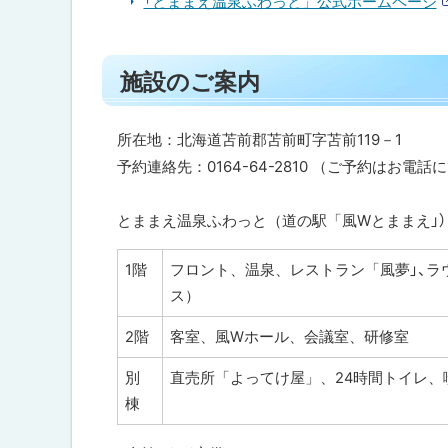
「とままえ温泉ふわっと」公式ホームページ
ジ
「
Wi
nd
ト
mi
施設のご案内
ッ
ll」
プ
直
に
所在地：北海道苫前郡苫前町字苫前119－1
売
戻
予約連絡先：0164-64-2810 （ご予約はお電
所
「
る
よ
とままえ温泉ふわっと（道の駅「風Wとままえ」）
っ
て
け
1階
フロント、温泉、レストラン「風夢」、ラウン
屋
ス）
」
2階
客室、風Wホール、会議室、研修室
宴
会
別
直売所「よってけ屋」、24時間トイレ、
付
き
棟
宿
泊