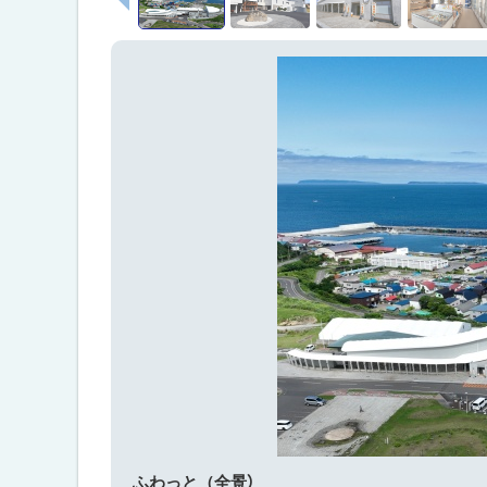
ャ
ト
ラ
リ
ッ
ー
プ
へ
と
ま
戻
ま
る
え
温
泉
ふ
わ
っ
と
施
設
の
ご
案
内
ふわっと（全景）
宿