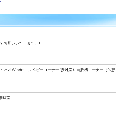
外
部
サ
イ
ト
話にてお願いいたします。）
ジ「Windmill」、ベビーコーナー（授乳室）、自販機コーナー（休
喫煙室