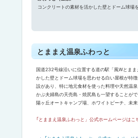
泊
コンクリートの素材を活かした壁とドーム球場
温
泉
サ
ウ
ト
ナ
とままえ温泉ふわっと
ッ
プ
レ
ス
に
国道232号線沿いに位置する道の駅「風Wとま
ト
戻
かした壁とドーム球場を思わせる白い屋根が特徴
ラ
ン
る
設があり、特に地元食材を使った料理や天然温泉
「
かぶ夫婦島の天売島・焼尻島も一望することがで
風
夢
陽ヶ丘オートキャンプ場、ホワイトビーチ、未来
」
「とままえ温泉ふわっと」公式ホームページはこ
ラ
ウ
ン