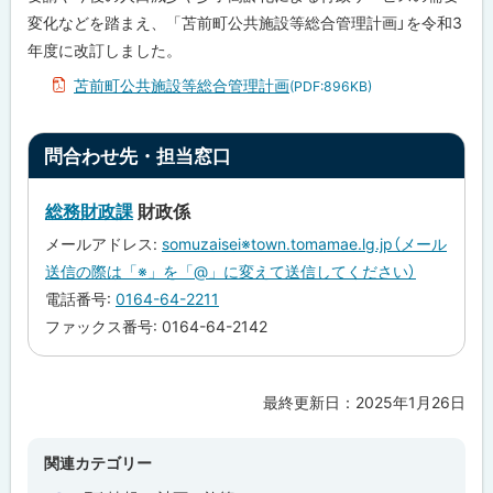
管
変化などを踏まえ、「苫前町公共施設等総合管理計画」を令和3
理
計
年度に改訂しました。
画
苫前町公共施設等総合管理計画
(PDF:896KB)
問
合
わ
ト
問合わせ先・担当窓口
せ
ッ
先
・
プ
担
総務財政課
財政係
当
に
メールアドレス:
somuzaisei※town.tomamae.lg.jp（メール
窓
戻
口
送信の際は「※」を「@」に変えて送信してください）
る
電話番号:
0164-64-2211
ファックス番号: 0164-64-2142
最終更新日：
2025年1月26日
ト
ッ
プ
関連カテゴリー
に