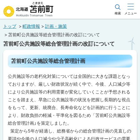
本
文
検索
メニュー
北海道苫前町
へ
トップ
町政情報
計画・施策
メ
Hokkaido Tomamae Town
苫前町公共施設等総合管理計画の改訂について
ニ
苫前町公共施設等総合管理計画の改訂について
ュ
ー
ペ
苫前町公共施設等総合管理計画
ー
へ
ジ
内
公共施設等の老朽化対策については全国的に大きな課題となっ
目
次
ておりますが、厳しい財政状況が続く中で、今後、人口減少等
苫
により公共施設等の利用需要が変化していくことが予想される
前
ことを踏まえ、早急に公共施設等の状況を把握し長期的な視点
町
公
をもって、更新、統廃合、長寿命化などを計画的に行うことに
共
より、財政負担の軽減・平準化を図るため「苫前町公共施設等
施
設
総合管理計画」を策定しました。
等
策定から5年が経過し、総務省からの総合管理計画の見直しの
総
合
要請や今後の人口減少や少子高齢化による行政サービスの需要