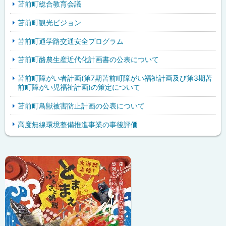
苫前町総合教育会議
苫前町観光ビジョン
苫前町通学路交通安全プログラム
苫前町酪農生産近代化計画書の公表について
苫前町障がい者計画(第7期苫前町障がい福祉計画及び第3期苫
前町障がい児福祉計画)の策定について
苫前町鳥獣被害防止計画の公表について
高度無線環境整備推進事業の事後評価
ピ
サ
ッ
イ
ク
ド
ア
・
ッ