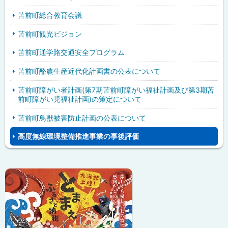
苫前町総合教育会議
苫前町観光ビジョン
苫前町通学路交通安全プログラム
苫前町酪農生産近代化計画書の公表について
苫前町障がい者計画(第7期苫前町障がい福祉計画及び第3期苫
前町障がい児福祉計画)の策定について
苫前町鳥獣被害防止計画の公表について
高度無線環境整備推進事業の事後評価
ピ
サ
ッ
イ
ク
ド
ア
・
ッ