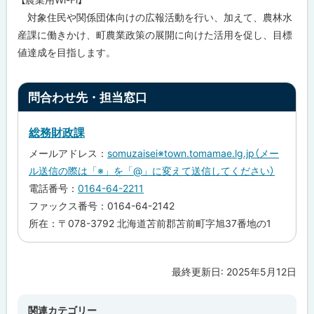
対象住民や関係団体向けの広報活動を行い、加えて、農林水
産課に働きかけ、町農業政策の展開に向けた活用を促し、目標
値達成を目指します。
ト
問合わせ先・担当窓口
ッ
プ
総務財政課
に
メールアドレス：
somuzaisei※town.tomamae.lg.jp（メー
戻
ル送信の際は「※」を「@」に変えて送信してください）
る
電話番号：
0164-64-2211
ファックス番号：0164-64-2142
所在：〒078-3792 北海道苫前郡苫前町字旭37番地の1
最終更新日:
2025年5月12日
ト
ッ
プ
関連カテゴリー