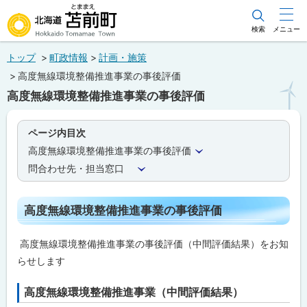
本
文
検索
メニュー
北海道苫前町
へ
トップ
町政情報
計画・施策
メ
Hokkaido Tomamae Town
高度無線環境整備推進事業の事後評価
ニ
高度無線環境整備推進事業の事後評価
ュ
ー
ページ内目次
へ
高度無線環境整備推進事業の事後評価
問合わせ先・担当窓口
高度無線環境整備推進事業の事後評価
高度無線環境整備推進事業の事後評価（中間評価結果）をお知
らせします
高度無線環境整備推進事業（中間評価結果）