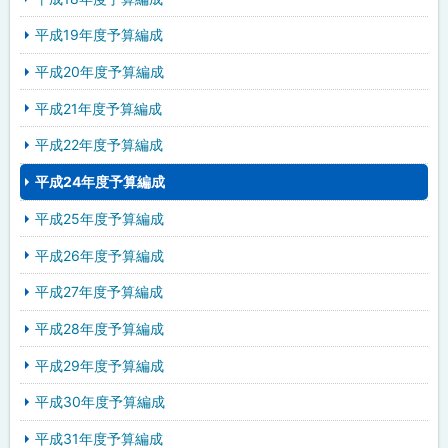
平成19年度予算編成
平成20年度予算編成
平成21年度予算編成
平成22年度予算編成
平成24年度予算編成
平成25年度予算編成
平成26年度予算編成
平成27年度予算編成
平成28年度予算編成
平成29年度予算編成
平成30年度予算編成
平成31年度予算編成