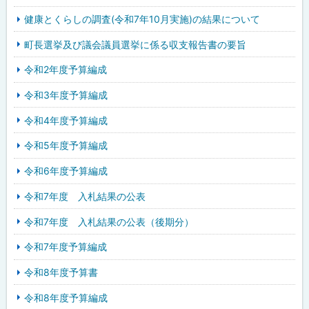
健康とくらしの調査(令和7年10月実施)の結果について
町長選挙及び議会議員選挙に係る収支報告書の要旨
令和2年度予算編成
令和3年度予算編成
令和4年度予算編成
令和5年度予算編成
令和6年度予算編成
令和7年度 入札結果の公表
令和7年度 入札結果の公表（後期分）
令和7年度予算編成
令和8年度予算書
令和8年度予算編成