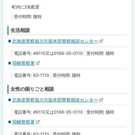
町内に2名配置
受付時間: 随時
生活相談
北海道警察旭川方面本部警察相談センター
外
部
電話番号: #9110又は0166-35-0110
受付時間: 随時
サ
イ
羽幌警察署
ト
外
部
電話番号: 62-1110
受付時間: 随時
サ
イ
ト
女性の困りごと相談
北海道警察旭川方面本部警察相談センター
外
部
電話番号: #9110又は0166-35-0110
受付時間: 随時
サ
イ
羽幌警察署
ト
外
部
電話番号: 62-1110
受付時間: 随時