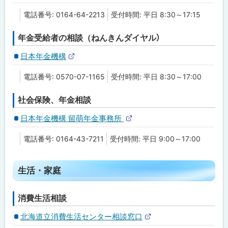
る
電話番号: 0164-64-2213
受付時間: 平日 8:30～17:15
年金受給者の相談（ねんきんダイヤル）
日本年金機構
外
部
電話番号: 0570-07-1165
受付時間: 平日 8:30～17:00
サ
イ
ト
社会保険、年金相談
日本年金機構 留萌年金事務所
外
部
電話番号: 0164-43-7211
受付時間: 平日 9:00～17:00
サ
イ
ト
ト
生活・家庭
ッ
プ
消費生活相談
に
北海道立消費生活センター相談窓口
戻
外