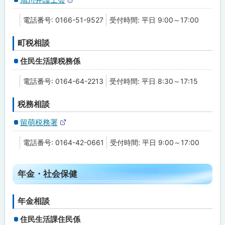
者
外
・
部
障
電話番号: 0166-51-9527
受付時間: 平日 9:00～17:00
サ
害
イ
者
ト
・
町税相談
福
祉
住民生活課税務係
医
電話番号: 0164-64-2213
受付時間: 平日 8:30～17:15
療
・
健
税務相談
康
留萌税務署
外
そ
部
の
電話番号: 0164-42-0661
受付時間: 平日 9:00～17:00
サ
他
イ
ト
ト
年金・社会保健
ッ
プ
年金相談
に
住民生活課住民係
戻