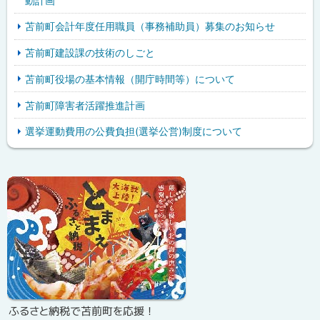
動計画
苫前町会計年度任用職員（事務補助員）募集のお知らせ
苫前町建設課の技術のしごと
苫前町役場の基本情報（開庁時間等）について
苫前町障害者活躍推進計画
選挙運動費用の公費負担(選挙公営)制度について
ピ
サ
ッ
イ
ク
ド
ア
・
ッ
メ
プ
ニ
ふるさと納税で苫前町を応援！