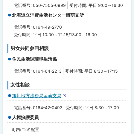
る
部
電話番号: 050-7505-0999
受付時間: 平日 9:00～16:30
サ
イ
北海道立消費生活センター留萌支所
ト
電話番号: 0164-49-2770
受付時間: 平日 10:00～12:15/13:00～16:00
男女共同参画相談
住民生活課環境生活係
電話番号: 0164-64-2213
受付時間: 平日 8:30～17:15
女性相談
旭川地方法務局留萌支局
外
部
電話番号: 0164-42-0492
受付時間: 平日 8:30～17:00
サ
イ
人権擁護委員
ト
町内に2名配置