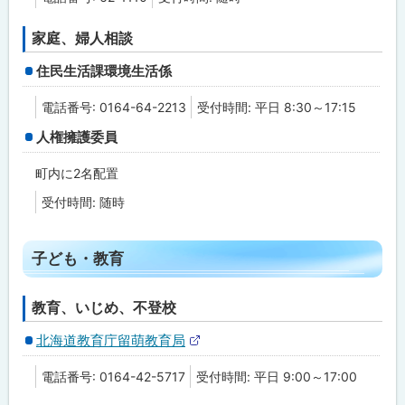
サ
イ
ト
家庭、婦人相談
住民生活課環境生活係
電話番号: 0164-64-2213
受付時間: 平日 8:30～17:15
人権擁護委員
町内に2名配置
受付時間: 随時
ト
子ども・教育
ッ
プ
教育、いじめ、不登校
に
北海道教育庁留萌教育局
戻
外
る
部
電話番号: 0164-42-5717
受付時間: 平日 9:00～17:00
サ
イ