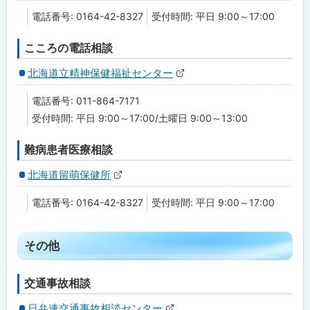
部
電話番号: 0164-42-8327
受付時間: 平日 9:00～17:00
サ
イ
ト
こころの電話相談
北海道立精神保健福祉センター
外
部
電話番号: 011-864-7171
サ
イ
受付時間: 平日 9:00～17:00/土曜日 9:00～13:00
ト
難病患者医療相談
北海道留萌保健所
外
部
電話番号: 0164-42-8327
受付時間: 平日 9:00～17:00
サ
イ
ト
ト
その他
ッ
プ
交通事故相談
に
日弁連交通事故相談センター
戻