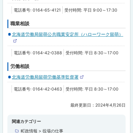
電話番号: 0164-65-4121
受付時間: 平日 9:00～17:30
職業相談
北海道労働局留萌公共職業安定所（ハローワーク留萌）
外
部
電話番号: 0164-42-0388
受付時間: 平日 8:30～17:00
サ
イ
ト
労働相談
北海道労働局留萌労働基準監督署
外
部
電話番号: 0164-42-0463
受付時間: 平日 8:30～17:00
サ
イ
ト
最終更新日：
2024年4月26日
ト
ッ
プ
関連カテゴリー
に
町政情報 > 役場の仕事