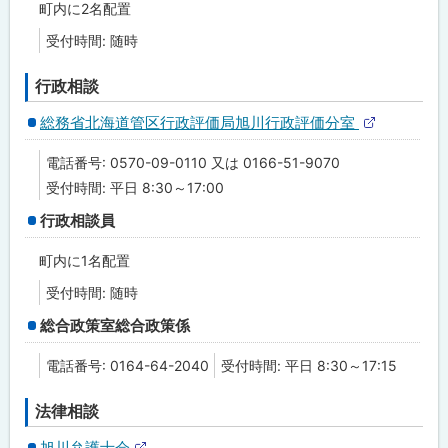
金
町内に2名配置
受付時間: 随時
年
金
・
行政相談
社
会
総務省北海道管区行政評価局旭川行政評価分室
保
外
健
部
電話番号: 0570-09-0110 又は 0166-51-9070
サ
イ
受付時間: 平日 8:30～17:00
生
ト
活
行政相談員
・
家
庭
町内に1名配置
受付時間: 随時
子
ど
総合政策室総合政策係
も
・
教
電話番号: 0164-64-2040
受付時間: 平日 8:30～17:15
育
法律相談
高
齢
旭川弁護士会