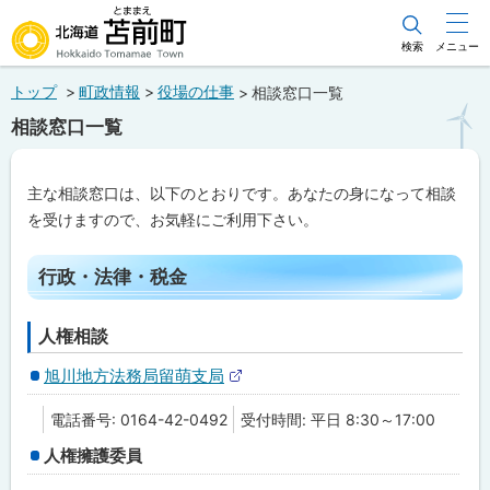
本
文
検索
メニュー
北海道苫前町
へ
トップ
町政情報
役場の仕事
相談窓口一覧
メ
Hokkaido Tomamae Town
相談窓口一覧
ニ
ュ
主な相談窓口は、以下のとおりです。あなたの身になって相談
ー
を受けますので、お気軽にご利用下さい。
へ
ペ
行政・法律・税金
ー
ジ
内
目
人権相談
次
旭川地方法務局留萌支局
行
外
政
部
・
電話番号: 0164-42-0492
受付時間: 平日 8:30～17:00
サ
法
イ
律
人権擁護委員
ト
・
税