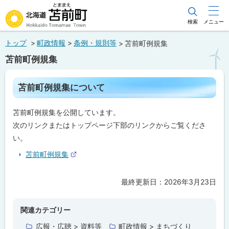
本
文
検索
メニュー
北海道苫前町
へ
トップ
町政情報
条例・規則等
苫前町例規集
メ
Hokkaido Tomamae Town
苫前町例規集
ニ
ュ
ペ
苫前町例規集について
ー
ー
ジ
へ
内
苫前町例規集を公開しています。
目
次
次のリンクまたはトップページ下部のリンクからご覧くださ
苫
い。
前
町
苫前町例規集
外
例
部
規
サ
集
最終更新日：
2026年3月23日
ト
イ
に
ト
つ
ッ
い
プ
関連カテゴリー
て
に
広報・広聴 > 資料等
町政情報 > まちづくり