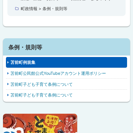
戻
町政情報 > 条例・規則等
る
条例・規則等
苫前町例規集
苫前町公民館公式YouTubeアカウント運用ポリシー
苫前町子ども子育て条例について
苫前町子ども子育て条例について
ピ
サ
ッ
イ
ク