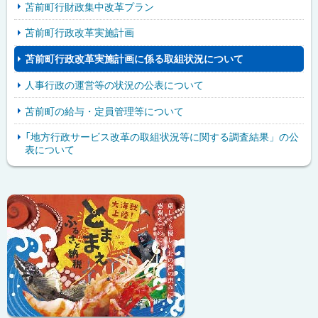
苫前町行財政集中改革プラン
苫前町行政改革実施計画
苫前町行政改革実施計画に係る取組状況について
人事行政の運営等の状況の公表について
苫前町の給与・定員管理等について
「地方行政サービス改革の取組状況等に関する調査結果」の公
表について
ピ
サ
ッ
イ
ク
ド
ア
・
ッ
メ
プ