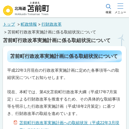
本
文
検索
メニュー
北海道苫前町
へ
トップ
町政情報
行財政改革
メ
Hokkaido Tomamae Town
苫前町行政改革実施計画に係る取組状況について
ニ
苫前町行政改革実施計画に係る取組状況について
ュ
ー
ペ
苫前町行政改革実施計画に係る取組状況について
ー
へ
ジ
内
平成22年3月現在の行政改革実施計画に定めた各事項等への取
目
次
組状況についてお知らせします。
苫
前
現在、本町では、第4次苫前町行政改革大綱（平成17年7月策
町
行
定）による行財政改革を推進するため、その具体的な取組事項
政
等を明示した行政改革実施計画（平成18年2月策定）に基づ
改
革
き、行財政改革の取組を進めています。
実
施
苫前町行政改革実施計画への取組状況（平成22年3月現
計