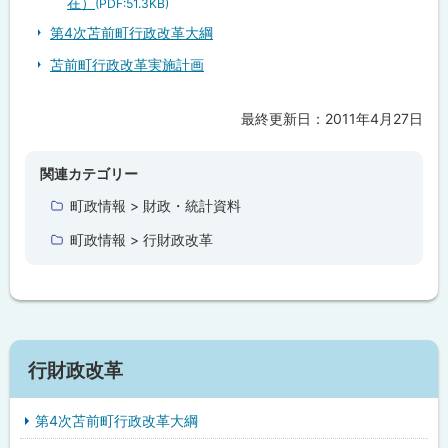
在）
画
(PDF:51.3KB)
に
第4次苫前町行政改革大綱
係
る
苫前町行政改革実施計画
取
組
状
況
最終更新日：
2011年4月27日
ト
に
ッ
つ
い
プ
関連カテゴリー
て
に
町政情報 > 財政・統計資料
戻
町政情報 > 行財政改革
る
行財政改革
第4次苫前町行政改革大綱