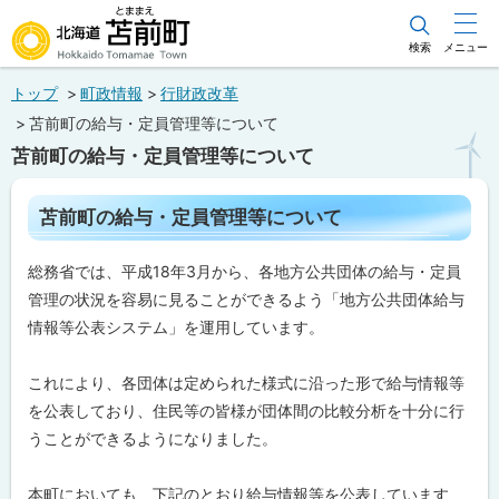
本
文
検索
メニュー
北海道苫前町
へ
トップ
町政情報
行財政改革
メ
Hokkaido Tomamae Town
苫前町の給与・定員管理等について
ニ
苫前町の給与・定員管理等について
ュ
ー
ペ
苫前町の給与・定員管理等について
ー
へ
ジ
内
総務省では、平成18年3月から、各地方公共団体の給与・定員
目
次
管理の状況を容易に見ることができるよう「地方公共団体給与
苫
情報等公表システム」を運用しています。
前
町
の
これにより、各団体は定められた様式に沿った形で給与情報等
給
を公表しており、住民等の皆様が団体間の比較分析を十分に行
与
・
うことができるようになりました。
定
員
管
本町においても、下記のとおり給与情報等を公表しています