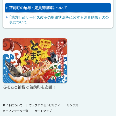
苫前町の給与・定員管理等について
「地方行政サービス改革の取組状況等に関する調査結果」の公
表について
ピ
サ
ッ
イ
ク
ド
ア
・
ッ
メ
プ
ニ
ふるさと納税で苫前町を応援！
ュ
ー
サイトについて
ウェブアクセシビリティ
リンク集
オープンデータ一覧
サイトマップ