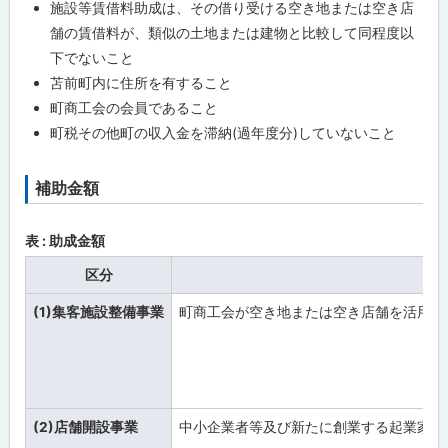
施設等賃借料助成は、その借り受ける空き地または空き店
舗
新
舗の賃借料が、類似の土地または建物と比較して同程度以
築
事
下でないこと
業
苫前町内に住所を有すること
補
助
町商工会の会員であること
金
町税その他町の収入金を滞納(過年度分)していないこと
苫
前
補助金額
ト
町
店
ッ
舗
プ
表 : 助成金額
リ
フ
に
ォ
区分
戻
ー
ム
(1)集客施設整備事業
町商工会が空き地または空き店舗を活用し
る
補
助
金
(2)店舗開設事業
中小企業者等及び新たに創業する起業家が