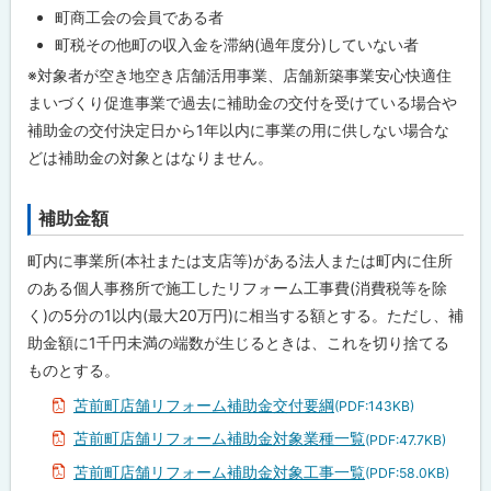
戻
町商工会の会員である者
る
町税その他町の収入金を滞納(過年度分)していない者
※対象者が空き地空き店舗活用事業、店舗新築事業安心快適住
まいづくり促進事業で過去に補助金の交付を受けている場合や
補助金の交付決定日から1年以内に事業の用に供しない場合な
どは補助金の対象とはなりません。
補助金額
ト
ッ
町内に事業所(本社または支店等)がある法人または町内に住所
プ
のある個人事務所で施工したリフォーム工事費(消費税等を除
に
く)の5分の1以内(最大20万円)に相当する額とする。ただし、補
戻
助金額に1千円未満の端数が生じるときは、これを切り捨てる
る
ものとする。
苫前町店舗リフォーム補助金交付要綱
(PDF:143KB)
苫前町店舗リフォーム補助金対象業種一覧
(PDF:47.7KB)
苫前町店舗リフォーム補助金対象工事一覧
(PDF:58.0KB)