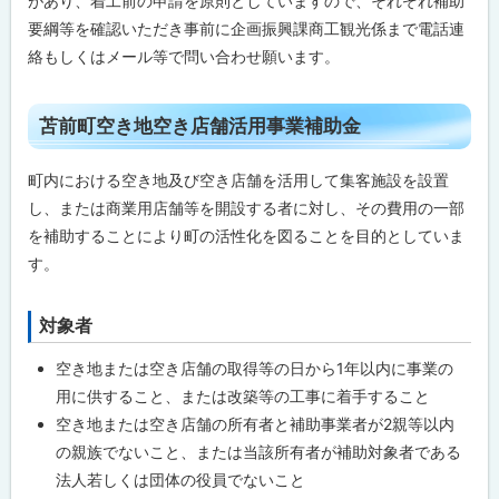
があり、着工前の申請を原則としていますので、それぞれ補助
事
業
要綱等を確認いただき事前に企画振興課商工観光係まで電話連
と
絡もしくはメール等で問い合わせ願います。
は
苫
ト
前
苫前町空き地空き店舗活用事業補助金
町
ッ
空
プ
き
町内における空き地及び空き店舗を活用して集客施設を設置
地
に
し、または商業用店舗等を開設する者に対し、その費用の一部
空
戻
き
を補助することにより町の活性化を図ることを目的としていま
店
る
す。
舗
活
用
事
対象者
ト
業
ッ
補
空き地または空き店舗の取得等の日から1年以内に事業の
助
プ
金
用に供すること、または改築等の工事に着手すること
に
空き地または空き店舗の所有者と補助事業者が2親等以内
戻
苫
の親族でないこと、または当該所有者が補助対象者である
前
る
町
法人若しくは団体の役員でないこと
店