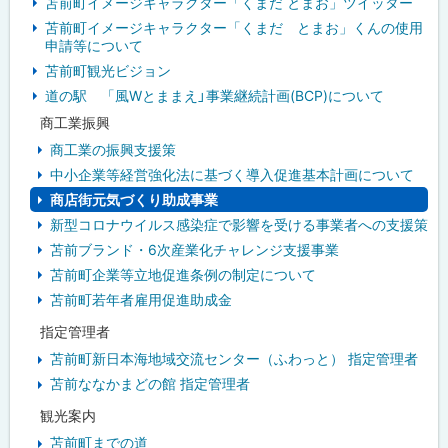
苫前町イメージキャラクター「くまだ とまお」ツイッター
苫前町イメージキャラクター「くまだ とまお」くんの使用
ニ
申請等について
ュ
苫前町観光ビジョン
道の駅 「風Wとままえ」事業継続計画(BCP)について
ー
商工業振興
商工業の振興支援策
中小企業等経営強化法に基づく導入促進基本計画について
商店街元気づくり助成事業
新型コロナウイルス感染症で影響を受ける事業者への支援策
苫前ブランド・6次産業化チャレンジ支援事業
苫前町企業等立地促進条例の制定について
苫前町若年者雇用促進助成金
指定管理者
苫前町新日本海地域交流センター（ふわっと） 指定管理者
苫前ななかまどの館 指定管理者
観光案内
苫前町までの道