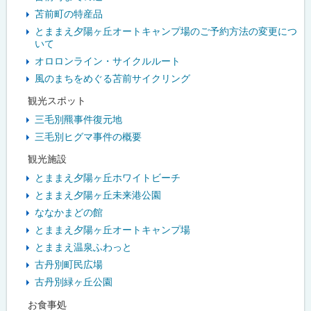
苫前町の特産品
とままえ夕陽ヶ丘オートキャンプ場のご予約方法の変更につ
いて
オロロンライン・サイクルルート
風のまちをめぐる苫前サイクリング
観光スポット
三毛別羆事件復元地
三毛別ヒグマ事件の概要
観光施設
とままえ夕陽ヶ丘ホワイトビーチ
とままえ夕陽ヶ丘未来港公園
ななかまどの館
とままえ夕陽ヶ丘オートキャンプ場
とままえ温泉ふわっと
古丹別町民広場
古丹別緑ヶ丘公園
お食事処