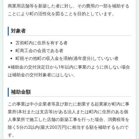
プ
商業用店舗等を新築した者に対し、その費用の一部を補助する
に
ことにより町の活性化を図ることを目的としています。
戻
る
対象者
ト
ッ
苫前町内に住所を有する者
プ
町商工会の会員である者
に
町税その他町の収入金を滞納(過年度分)していない者
戻
※補助金の交付決定日から1年以内に事業のように供しない場合
る
は補助金の交付対象者にはしない。
補助金額
ト
ッ
この事業は中小企業者等及び新たに創業する起業家が町内に事
プ
業所(本社または支店等)がある法人または町内に住所のある個
に
人事業所で施工した店舗の新築工事を行った場合、消費税等を
戻
除く5分の2以内(最大200万円)に相当する額を補助するもので
る
す。