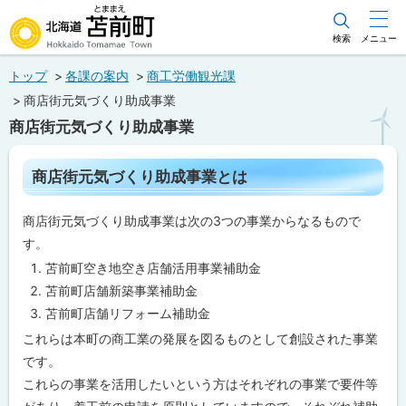
本
文
検索
メニュー
北海道苫前町
へ
トップ
各課の案内
商工労働観光課
メ
Hokkaido Tomamae Town
商店街元気づくり助成事業
ニ
商店街元気づくり助成事業
ュ
ー
ペ
商店街元気づくり助成事業とは
ー
へ
ジ
内
商店街元気づくり助成事業は次の3つの事業からなるもので
目
次
す。
商
苫前町空き地空き店舗活用事業補助金
店
苫前町店舗新築事業補助金
街
元
苫前町店舗リフォーム補助金
気
づ
これらは本町の商工業の発展を図るものとして創設された事業
く
です。
り
助
これらの事業を活用したいという方はそれぞれの事業で要件等
成