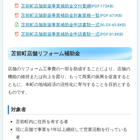
苫前町店舗新築事業補助金交付要綱
(PDF:173KB)
苫前町店舗新築事業補助金対象業種一覧
(PDF:47.1KB)
苫前町店舗新築事業補助金申請書類一式
(XLSX:45.8KB)
苫前町店舗新築事業補助金申請書類一式
(PDF:91.8KB)
ト
苫前町店舗リフォーム補助金
ッ
プ
店舗のリフォーム工事費の一部を助成することにより、店舗の
に
機能の維持または向上を図り、もって商業の振興を促進すると
戻
ともに、本町の地域経済の活性化に寄与することを目的とする
る
ものです。
対象者
ト
ッ
苫前町内に住所を有する者
プ
現に店舗で事業を1年以上継続して営業活動を行っている
に
者