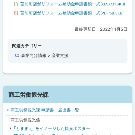
苫前町店舗リフォーム補助金申請書類一式
(XLSX:31.6KB)
苫前町店舗リフォーム補助金申請書類一式
(PDF:58.3KB)
最終更新日：
2022年1月5日
ト
ッ
プ
関連カテゴリー
に
事業向け情報 > 産業支援
戻
る
サ
商工労働観光課
イ
商工労働観光課 申請書・届出書一覧
ド
商工労働観光係
・
「とままえ」をイメージした観光ポスター
メ