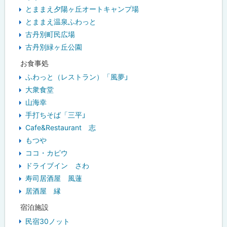
とままえ夕陽ヶ丘オートキャンプ場
とままえ温泉ふわっと
古丹別町民広場
古丹別緑ヶ丘公園
お食事処
ふわっと（レストラン）「風夢」
大衆食堂
山海幸
手打ちそば「三平」
Cafe&Restaurant 志
もつや
ココ・カピウ
ドライブイン さわ
寿司居酒屋 風蓮
居酒屋 縁
宿泊施設
民宿30ノット