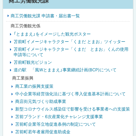
商工労働観光課
イ
る
商工労働観光課 申請書・届出書一覧
ド
商工労働観光係
・
「とままえ」をイメージした観光ポスター
メ
苫前町イメージキャラクター「くまだ とまお」ツイッター
苫前町イメージキャラクター「くまだ とまお」くんの使用
ニ
申請等について
ュ
苫前町観光ビジョン
道の駅 「風Wとままえ」事業継続計画(BCP)について
ー
商工業振興
商工業の振興支援策
中小企業等経営強化法に基づく導入促進基本計画について
商店街元気づくり助成事業
新型コロナウイルス感染症で影響を受ける事業者への支援策
苫前ブランド・6次産業化チャレンジ支援事業
苫前町企業等立地促進条例の制定について
苫前町若年者雇用促進助成金