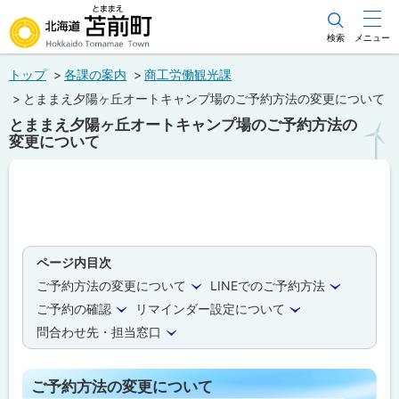
本
文
検索
メニュー
北海道苫前町
へ
トップ
各課の案内
商工労働観光課
メ
Hokkaido Tomamae Town
とままえ夕陽ヶ丘オートキャンプ場のご予約方法の変更について
ニ
とままえ夕陽ヶ丘オートキャンプ場のご予約方法の
ュ
変更について
ー
へ
ページ内目次
ご予約方法の変更について
LINEでのご予約方法
ご予約の確認
リマインダー設定について
問合わせ先・担当窓口
ご予約方法の変更について