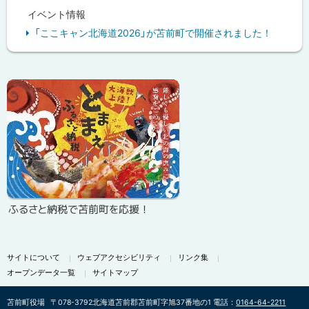
イベント情報
「ここキャン北海道2026」が苫前町で開催されました！
ピ
ッ
ク
ア
ッ
プ
ふるさと納税で苫前町を応援！
サイトについて
ウェブアクセシビリティ
リンク集
オープンデータ一覧
サイトマップ
苫前町役場
〒078-3792
北海道苫前郡苫前町字旭37番地の1
電話：
0164-64-2211