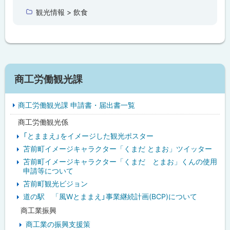
に
観光情報 > 飲食
戻
る
サ
商工労働観光課
イ
商工労働観光課 申請書・届出書一覧
ド
商工労働観光係
・
「とままえ」をイメージした観光ポスター
メ
苫前町イメージキャラクター「くまだ とまお」ツイッター
苫前町イメージキャラクター「くまだ とまお」くんの使用
ニ
申請等について
ュ
苫前町観光ビジョン
道の駅 「風Wとままえ」事業継続計画(BCP)について
ー
商工業振興
商工業の振興支援策