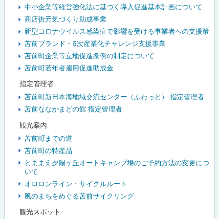
中小企業等経営強化法に基づく導入促進基本計画について
商店街元気づくり助成事業
新型コロナウイルス感染症で影響を受ける事業者への支援策
苫前ブランド・6次産業化チャレンジ支援事業
苫前町企業等立地促進条例の制定について
苫前町若年者雇用促進助成金
指定管理者
苫前町新日本海地域交流センター（ふわっと） 指定管理者
苫前ななかまどの館 指定管理者
観光案内
苫前町までの道
苫前町の特産品
とままえ夕陽ヶ丘オートキャンプ場のご予約方法の変更につ
いて
オロロンライン・サイクルルート
風のまちをめぐる苫前サイクリング
観光スポット