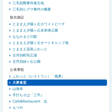
三毛別羆事件復元地
三毛別ヒグマ事件の概要
観光施設
とままえ夕陽ヶ丘ホワイトビーチ
とままえ夕陽ヶ丘未来港公園
ななかまどの館
とままえ夕陽ヶ丘オートキャンプ場
とままえ温泉ふわっと
古丹別町民広場
古丹別緑ヶ丘公園
お食事処
ふわっと（レストラン）「風夢」
大衆食堂
山海幸
手打ちそば「三平」
Cafe&Restaurant 志
もつや