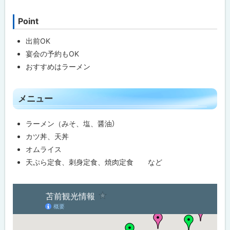
Point
ト
ッ
出前OK
プ
宴会の予約もOK
に
おすすめはラーメン
戻
る
ト
メニュー
ッ
プ
ラーメン（みそ、塩、醤油）
に
カツ丼、天丼
戻
オムライス
る
天ぷら定食、刺身定食、焼肉定食 など
ト
ッ
プ
に