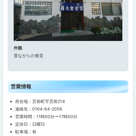
メ
ニ
ュ
ー
問
合
わ
せ
外観
先
昔ながらの食堂
・
担
当
窓
口
ト
営業情報
ッ
プ
所在地：苫前町字苫前214
に
連絡先：0164-64-2056
戻
営業時間：11時00分〜17時00分
る
定休日：日曜日
駐車場：有