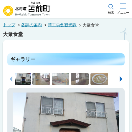
本
文
検索
メニュー
北海道苫前町
へ
トップ
各課の案内
商工労働観光課
大衆食堂
メ
Hokkaido Tomamae Town
大衆食堂
ニ
ュ
ペ
ー
ー
ジ
ギャラリー
へ
内
目
次
前へ
次へ
ギ
ャ
ラ
リ
ー
営
業
情
報