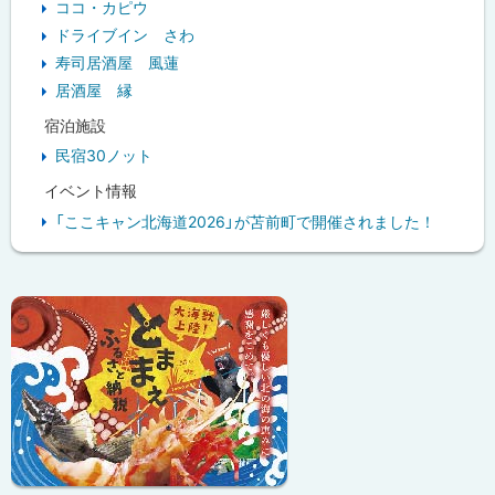
ココ・カピウ
ドライブイン さわ
寿司居酒屋 風蓮
居酒屋 縁
宿泊施設
民宿30ノット
イベント情報
「ここキャン北海道2026」が苫前町で開催されました！
ピ
ッ
ク
ア
ッ
プ