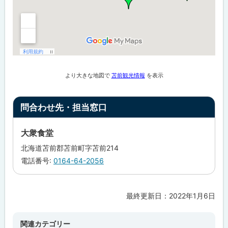
戻
る
より大きな地図で
苫前観光情報
を表示
ト
問合わせ先・担当窓口
ッ
プ
大衆食堂
に
北海道苫前郡苫前町字苫前214
戻
電話番号:
0164-64-2056
る
最終更新日：
2022年1月6日
ト
ッ
プ
関連カテゴリー