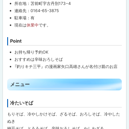
プ
所在地：苫前町字古丹別173−4
に
連絡先：0164-65-3875
戻
駐車場：有
る
現在は
休業中
です。
Point
ト
ッ
お持ち帰り予約OK
プ
おすすめは辛味おろしそば
に
『釣りキチ三平』の漫画家矢口高雄さんが名付け親のお店
戻
る
ト
メニュー
ッ
プ
冷たいそば
ト
に
ッ
戻
もりそば、冷やしかけそば、ざるそば、おろしそば、冷やした
プ
る
ぬき
に
納豆そば、とろろそば、辛味おろしそば、かしわざる