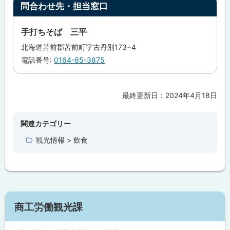
問合わせ先・担当窓口
ッ
プ
手打ちそば 三平
に
北海道苫前郡苫前町字古丹別173−4
戻
電話番号:
0164-65-3875
る
最終更新日：
2024年4月18日
ト
ッ
プ
関連カテゴリー
に
観光情報 > 飲食
戻
る
サ
商工労働観光課
イ