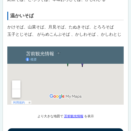
戻
る
温かいそば
ト
ッ
かけそば、山菜そば、月見そば、たぬきそば、とろろそば
プ
玉子とじそば、 がらめこんぶそば 、かしわそば 、かしわとじ
に
戻
ト
る
ッ
プ
に
戻
る
より大きな地図で
苫前観光情報
を表示
ト