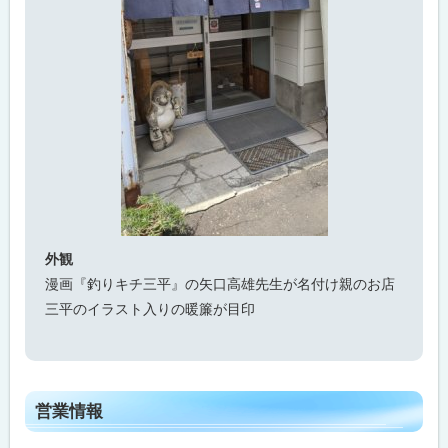
メ
ニ
ュ
ー
問
合
わ
せ
先
・
担
当
窓
口
外観
漫画『釣りキチ三平』の矢口高雄先生が名付け親のお店
三平のイラスト入りの暖簾が目印
ト
営業情報
ッ