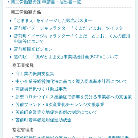
商工労働観光課 申請書・届出書一覧
ド
商工労働観光係
・
「とままえ」をイメージした観光ポスター
メ
苫前町イメージキャラクター「くまだ とまお」ツイッター
苫前町イメージキャラクター「くまだ とまお」くんの使用
ニ
申請等について
ュ
苫前町観光ビジョン
道の駅 「風Wとままえ」事業継続計画(BCP)について
ー
商工業振興
商工業の振興支援策
中小企業等経営強化法に基づく導入促進基本計画について
商店街元気づくり助成事業
新型コロナウイルス感染症で影響を受ける事業者への支援策
苫前ブランド・6次産業化チャレンジ支援事業
苫前町企業等立地促進条例の制定について
苫前町若年者雇用促進助成金
指定管理者
苫前町新日本海地域交流センター（ふわっと） 指定管理者