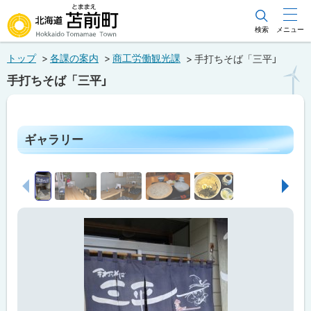
本
文
検索
メニュー
北海道苫前町
へ
トップ
各課の案内
商工労働観光課
手打ちそば「三平」
メ
Hokkaido Tomamae Town
手打ちそば「三平」
ニ
ュ
ペ
ー
ー
ジ
ギャラリー
へ
内
目
次
前へ
次へ
ギ
ャ
ラ
リ
ー
営
業
情
報