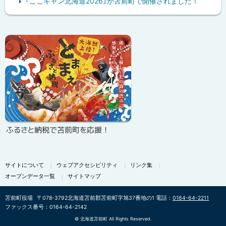
「ここキャン北海道2026」が苫前町で開催されました！
ピ
ッ
ク
ア
ッ
プ
ふるさと納税で苫前町を応援！
サイトについて
ウェブアクセシビリティ
リンク集
オープンデータ一覧
サイトマップ
苫前町役場
〒078-3792
北海道苫前郡苫前町字旭37番地の1
電話：
0164-64-2211
ファックス番号：0164-64-2142
©
北海道苫前町 All Rights Reserved.