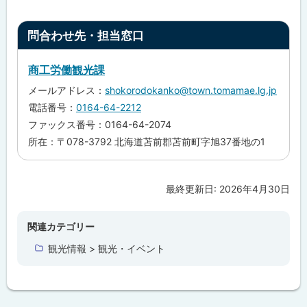
ト
問合わせ先・担当窓口
ッ
プ
商工労働観光課
に
メールアドレス：
shokorodokanko@town.tomamae.lg.jp
戻
電話番号：
0164-64-2212
る
ファックス番号：0164-64-2074
所在：〒078-3792 北海道苫前郡苫前町字旭37番地の1
最終更新日:
2026年4月30日
ト
ッ
プ
関連カテゴリー
に
観光情報 > 観光・イベント
戻
る