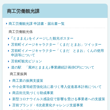
サ
商工労働観光課
イ
商工労働観光課 申請書・届出書一覧
ド
商工労働観光係
・
「とままえ」をイメージした観光ポスター
メ
苫前町イメージキャラクター「くまだ とまお」ツイッター
苫前町イメージキャラクター「くまだ とまお」くんの使用
ニ
申請等について
ュ
苫前町観光ビジョン
道の駅 「風Wとままえ」事業継続計画(BCP)について
ー
商工業振興
商工業の振興支援策
中小企業等経営強化法に基づく導入促進基本計画について
商店街元気づくり助成事業
新型コロナウイルス感染症で影響を受ける事業者への支援策
苫前ブランド・6次産業化チャレンジ支援事業