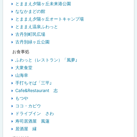
とままえ夕陽ヶ丘未来港公園
ななかまどの館
とままえ夕陽ヶ丘オートキャンプ場
とままえ温泉ふわっと
古丹別町民広場
古丹別緑ヶ丘公園
お食事処
ふわっと（レストラン）「風夢」
大衆食堂
山海幸
手打ちそば「三平」
Cafe&Restaurant 志
もつや
ココ・カピウ
ドライブイン さわ
寿司居酒屋 風蓮
居酒屋 縁