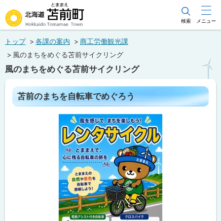
本
文
検索
メニュー
北海道苫前町
へ
トップ
各課の案内
商工労働観光課
メ
Hokkaido Tomamae Town
風のまちをめぐる苫前サイクリング
ニ
風のまちをめぐる苫前サイクリング
ュ
ー
ペ
苫前のまちを自転車でめぐろう
ー
へ
ジ
内
目
次
苫
前
の
ま
ち
を
自
転
車
で