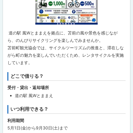
め
ぐ
ろ
う
問
道の駅 風Wとままえを拠点に、苫前の風や景色を感じなが
合
わ
ら、のんびりサイクリングを楽しんでみませんか。
せ
先
苫前町観光協会では、サイクルツーリズムの推進と、滞在しな
・
がら町の魅力を楽しんでいただくため、レンタサイクルを実施
担
当
しています。
窓
口
どこで借りる？
受付・貸出・返却場所
道の駅 風Wとままえ
いつ利用できる？
利用期間
5月1日(金)から9月30日(土)まで